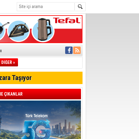
ı
DİĞER »
pıldı
 Toplandı
zara Taşıyor
A.Ş.’Ye İletti
Çağrısı
E ÇIKANLAR
 hızlı müdahale
'ye Geçti