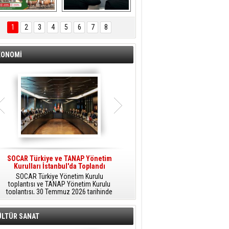
ÖNAL TARIM 
Aliağa'da Polis 
TANITIM FİLMİ
Haftası Kutlandı
1
2
3
4
5
6
7
8
KONOMİ
SOCAR Türkiye ve TANAP Yönetim
Tüpraş Temiz Hidrojen
Kurulları İstanbul'da Toplandı
Teknolojisini Sahada Test Edecek
SOCAR Türkiye Yönetim Kurulu
Stratejik Dönüşüm Planı kapsamında
toplantısı ve TANAP Yönetim Kurulu
düşük karbonlu ve yenilenebilir enerji
toplantısı, 30 Temmuz 2026 tarihinde
çözümlerine odaklanan Tüpraş, temiz
İstanbul’da gerçekleştirildi.
hidrojen teknolojileri alanında yenilikçi
projelere öncülük ediyor.
ÜLTÜR SANAT