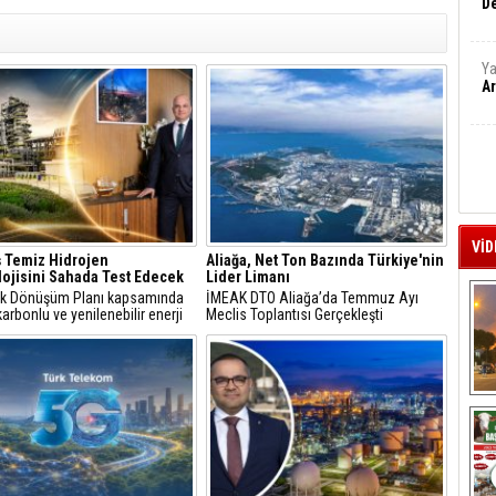
De
Ya
Ar
VİD
 Temiz Hidrojen
Aliağa, Net Ton Bazında Türkiye'nin
ojisini Sahada Test Edecek
Lider Limanı
jik Dönüşüm Planı kapsamında
İMEAK DTO Aliağa’da Temmuz Ayı
arbonlu ve yenilenebilir enerji
Meclis Toplantısı Gerçekleşti
erine odaklanan Tüpraş, temiz
n teknolojileri alanında yenilikçi
re öncülük ediyor.
A