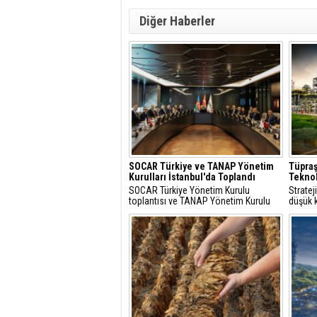
Diğer Haberler
SOCAR Türkiye ve TANAP Yönetim
Tüpraş
Kurulları İstanbul'da Toplandı
Teknol
SOCAR Türkiye Yönetim Kurulu
Strate
toplantısı ve TANAP Yönetim Kurulu
düşük k
toplantısı, 30 Temmuz 2026 tarihinde
çözüml
İstanbul’da gerçekleştirildi.
hidroje
projele