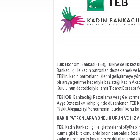
Türk Ekonomi Bankası (TEB), Türkiye’de ilk kez 
Bankacılığı ile kadın patronları desteklemek ve 
TEB’in, kadın patronların işlerini geliştirmeye yön
bir araya getirme hedefiyle başlattığı Kadın Akade
Kurulu’nun destekleriyle İzmir Ticaret Borsası 
TEB KOBİ Bankacılığı Pazarlama ve İş Geliştirme 
Ayşe Öztezel ev sahipliğinde düzenlenen TEB 
‘Nakit Akışınızı İyi Yönetmenin İpuçları’ konu 
KADIN PATRONLARA YÖNELİK ÜRÜN VE HİZ
TEB, Kadın Bankacılığı ile işletmelerini büyütebi
kurma gibi kilit konularda kadın patronlara öze
kadın patronlara iş hayatının çeşitli alanlarında