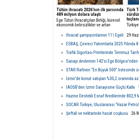
Tütün ihracatı 2026'nın ilk yarısında
Türk T
489 milyon dolara ulaştı
sürdür
taçlan
Ege Tütün İhracatçıları Birliği, küresel
ekonomik belirsizlikler ve artan
Türkiye
maliyetlere rağmen 2026'nın ilk altı
öncüsü
ayında ihracatını yüzde 4 artırarak 489
başarıl
İhracat şampiyonlarının 11’i Egeli
29 Haz
milyon dolara çıkardı ve istikrarlı
vizyon
büyümesini sürdürdü.
ediyor.
ESBAŞ, Çevreci Yatırımlarla 2025 Yılında 8
Trafik Sigortası Primlerinde Temmuz Tarife
Sanayi devlerinin 142’si Ege Bölgesi’nden
STAR Rafineri “En Büyük 500” listesinde 
İzmir'de konut satışları %30,2 oranında az
İAOSB’den İzmir Sanayisine Güçlü Katkı
Hazine Destekli Esnaf Kredilerinde 802,9 M
SOCAR Türkiye, Uluslararası “Hazar Petrol 
Şeftali ve nektarinde hasat coşkusu
26 M