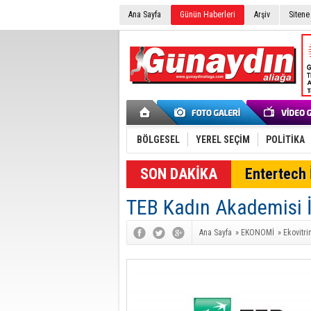
Ana Sayfa
Günün Haberleri
Arşiv
Sitene
BÖLGESEL
YEREL SEÇİM
POLİTİKA
SON DAKİKA
Entertech İ
TEB Kadın Akademisi İ
Ana Sayfa
»
EKONOMİ
»
Ekovitri