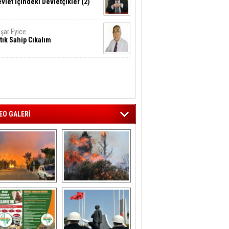
vlet İçindeki Devletçikler (2)
şar Eyice
tık Sahip Cıkalım
EO GALERİ
liağa ‘da  otluk 
Aliağa'nın Ciğerleri 
alanda çıkan 
Yandı
yangın evlere 
sıçramadan 
söndürüldü