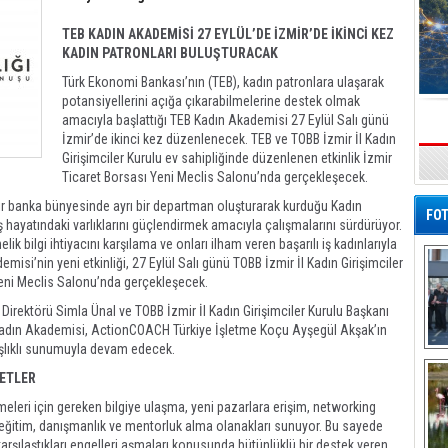
TEB KADIN AKADEMİSİ 27 EYLÜL’DE İZMİR’DE İKİNCİ KEZ
KADIN PATRONLARI BULUŞTURACAK
Türk Ekonomi Bankası’nın (TEB), kadın patronlara ulaşarak
potansiyellerini açığa çıkarabilmelerine destek olmak
amacıyla başlattığı TEB Kadın Akademisi 27 Eylül Salı günü
İzmir’de ikinci kez düzenlenecek. TEB ve TOBB İzmir İl Kadın
Girişimciler Kurulu ev sahipliğinde düzenlenen etkinlik İzmir
s
Ticaret Borsası Yeni Meclis Salonu’nda gerçekleşecek.
bir banka bünyesinde ayrı bir departman oluşturarak kurduğu Kadın
FOT
iş hayatındaki varlıklarını güçlendirmek amacıyla çalışmalarını sürdürüyor.
elik bilgi ihtiyacını karşılama ve onları ilham veren başarılı iş kadınlarıyla
misi’nin yeni etkinliği, 27 Eylül Salı günü TOBB İzmir İl Kadın Girişimciler
Yeni Meclis Salonu’nda gerçekleşecek.
Direktörü Simla Ünal ve TOBB İzmir İl Kadın Girişimciler Kurulu Başkanı
Kadın Akademisi, ActionCOACH Türkiye İşletme Koçu Ayşegül Akşak’ın
başlıklı sunumuyla devam edecek.
De
Al
METLER
lmeleri için gereken bilgiye ulaşma, yeni pazarlara erişim, networking
l eğitim, danışmanlık ve mentorluk alma olanakları sunuyor. Bu sayede
 karşılaştıkları engelleri aşmaları konusunda bütünlüklü bir destek veren