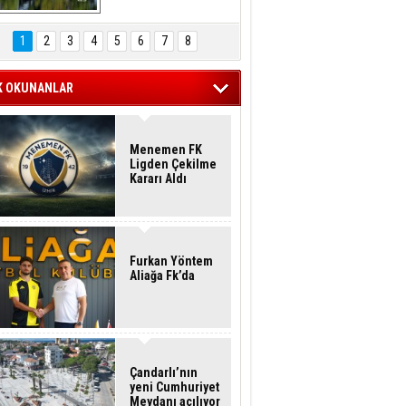
Hasan Eser'in 
Objektifinden
1
2
3
4
5
6
7
8
K OKUNANLAR
Menemen FK
Ligden Çekilme
Kararı Aldı
Furkan Yöntem
Aliağa Fk’da
Çandarlı’nın
yeni Cumhuriyet
Meydanı açılıyor