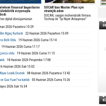
elekom finansal başarılarını
SOCAR’dan Master Plan için
ülebilirlik vizyonuyla
stratejik adım
dırdı
SOCAR, saygın mühendislik firması
'nin dijital dönüşümünün
Technip ile “İyi Niyet Anlaşması”
 Türk Telekom, finansal
imzaladı. Petkim Master Plan projesi
E
arını sürdürülebilirlik odaklı
doğrultusunda yürütülecek FEED
iran 2026 Pazartesi 10:29
uyla taçlandırmaya devam
çalışmaları; mühendislik, teknik ve
ekonomik analizleri kapsıyor.
 Bin Ağaç Kurtardı
22 Haziran 2026 Pazartesi 15:09
si Belli Oldu
19 Haziran 2026 Cuma 15:14
19 Haziran 2026 Cuma 11:17
üçüncü oldu
19 Haziran 2026 Cuma 11:15
aldı
18 Haziran 2026 Perşembe 17:08
16 Haziran 2026 Salı 15:02
ilyar Liralık Destek
08 Haziran 2026 Pazartesi 13:42
ve Gaz Fuarı”na katıldı
05 Haziran 2026 Cuma 15:26
ayıs 2026 Salı 16:34
K