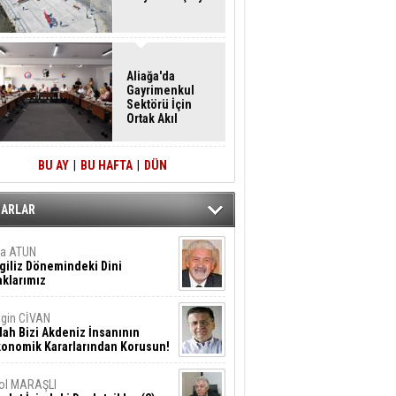
Aliağa'da
Gayrimenkul
Sektörü İçin
Ortak Akıl
Buluşması
BU AY
|
BU HAFTA
|
DÜN
ZARLAR
ta ATUN
giliz Dönemindeki Dini
klarımız
gin CİVAN
lah Bizi Akdeniz İnsanının
konomik Kararlarından Korusun!
ol MARAŞLI