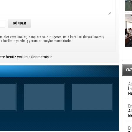
mleler veya imalar, inançlara saldırı içeren, imla kuralları ile yazılmamış,
ük harflerle yazılmış yorumlar onaylanmamaktadır.
ere henüz yorum eklenmemiştir.
YA
A
İn
Ha
En
Al
E
Er