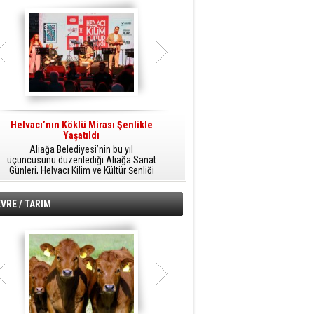
Helvacı’nın Köklü Mirası Şenlikle
Helvacı’da Kültür, Sanat Ve Müzik
A
Yaşatıldı
Şöleni
Aliağa Belediyesi’nin bu yıl
Aliağa Belediyesi tarafından
üçüncüsünü düzenlediği Aliağa Sanat
düzenlenen Aliağa Sanat Günleri, 25
Günleri, Helvacı Kilim ve Kültür Şenliği
Temmuz Cumartesi günü Helvacı’da
ile Helvacı’da renkli bir güne sahne
birbirinden renkli etkinliklerle devam
A
oldu.
edecek.
VRE / TARIM
o