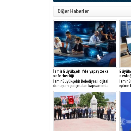
Diğer Haberler
İzmir Büyükşehir’de yapay zeka
Büyükş
seferberliği
desteğ
İzmir Büyükşehir Belediyesi, dijital
İzmir B
dönüşüm çalışmaları kapsamında
işitme 
çalışanlarını yapay zekaya hazırlıyor.
vatanda
Kurum genelinde başlatılan eğitimlerle
kolayl
bugüne kadar 428 yönetici ve personel
daha et
yapay zekanın iş süreçlerinde etkin
amacıyl
kullanımına yönelik eğitim aldı.
sağlay