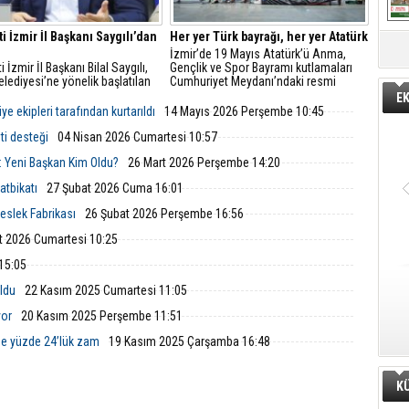
ti İzmir İl Başkanı Saygılı’dan
Her yer Türk bayrağı, her yer Atatürk
İzmir’de 19 Mayıs Atatürk’ü Anma,
i İzmir İl Başkanı Bilal Saygılı,
Gençlik ve Spor Bayramı kutlamaları
lediyesi’ne yönelik başlatılan
Cumhuriyet Meydanı’ndaki resmi
onun ardından yazılı bir
törenle başladı.
E
endirmede bulundu.
 ekipleri tarafından kurtarıldı
14 Mayıs 2026 Perşembe 10:45
ti desteği
04 Nisan 2026 Cumartesi 10:57
: Yeni Başkan Kim Oldu?
26 Mart 2026 Perşembe 14:20
atbikatı
27 Şubat 2026 Cuma 16:01
Meslek Fabrikası
26 Şubat 2026 Perşembe 16:56
t 2026 Cumartesi 10:25
15:05
oldu
22 Kasım 2025 Cumartesi 11:05
yor
20 Kasım 2025 Perşembe 11:51
ne yüzde 24’lük zam
19 Kasım 2025 Çarşamba 16:48
K