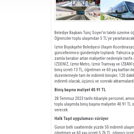
Belediye Başkanı Tunç Soyer’in talebi üzerine öğ
Öğrenciler toplu ulaşımdan 5 TL’ye yararlanacak
İzmir Büyükşehir Belediyesi Ulaşım Koordinasyo
güncellenmesi gündemiyle toplandı. Yalnızca g
zamla beraber artan maliyetler nedeniyle tarife g
İZDENİZ, İzmir Metro, İzmir Tramvay ve İZBAN’da 
biniş ücreti 13 TL, öğretmen ve 60 yaş kartları ile
düzenlemeyle tam ile indirimli binişler; 120 dak
indirimli olacak, üçüncü ve sonraki aktarmalard
Biniş başına maliyet 40.91 TL
28 Temmuz 2023 tarihi itibariyle personel, amor
toplu ulaşımda biniş başına maliyetin 40.91 TL ol
verecek.
Halk Taşıt uygulaması sürüyor
Günün belli saatlerinde yüzde 50 indirimli ulaşı
öğretmen ve 60 yaş ücreti 5,76 TL, öğrenci ücreti 