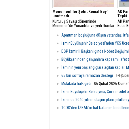
Menemenliler Şehit Kemal Bey'i
AK Par
unutmadı
Tepki
Kurtuluş Savaşı döneminde
AK Part
Menemen'de Yunanlılar ve yerli Rumlar
Buca Be
tarafından katledilen Kaymakam Kemal
operasy
Bey, şehadetinin 107. yıl dönümünde
değerl
Apartman boşluğuna düşen vatandaş, itfaiye
anıldı.
İzmir Büyükşehir Belediyesi’nden YKS ücre
DSP İzmir İl Başkanlığında Nöbet Değişimi
Büyükşehir’den çalışanlara kapsamlı afet t
İzmir’in yeni başlangıçlara açılan kapısı: 
65 bin sofraya ramazan desteği
14 Şuba
Mülakata halk girdi
06 Şubat 2026 Cuma 
İzmir Büyükşehir Belediyesi, Çin’e model 
İzmir’de 2040 yılının ulaşım planı şekilleni
TCDD’den İZBAN’ın hat kullanım bedelleri