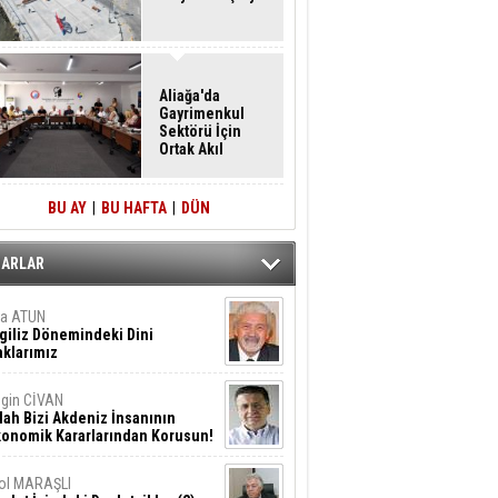
Aliağa'da
Gayrimenkul
Sektörü İçin
Ortak Akıl
Buluşması
BU AY
|
BU HAFTA
|
DÜN
ZARLAR
ta ATUN
giliz Dönemindeki Dini
klarımız
gin CİVAN
lah Bizi Akdeniz İnsanının
konomik Kararlarından Korusun!
ol MARAŞLI