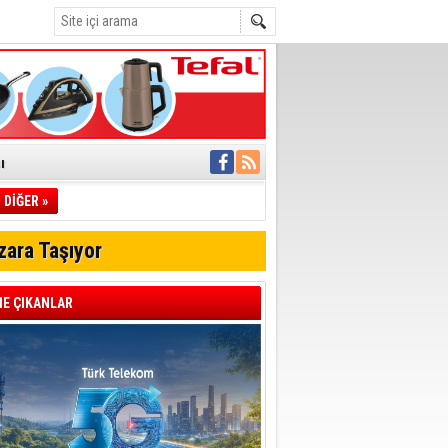
ı
DİĞER »
pıldı
 Toplandı
zara Taşıyor
A.Ş.’Ye İletti
Çağrısı
E ÇIKANLAR
 hızlı müdahale
'ye Geçti