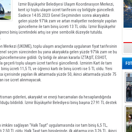
İzmir Büyükşehir Belediyesi Ulaşım Koordinasyon Merkezi,
kent içi toplu ulaşım ücret tarifesini oy birliğiyle güncelledi.
Sadece 14.05.2023 Genel Seçiminden sonra akaryakıta
gelen yüzde 97’lik zam ve artan maliyetler nedeniyle yapılan
güncelleme ile tam biniş ücreti 13 TL oldu. İzmir Büyükşehir
renci biniş ücretindeki artış ise yine sembolik düzeyde tutuldu.
.
n Merkezi (UKOME), toplu ulaşım araçlarında uygulanan fiyat tarifesinin
s
enel seçim sürecinden bu yana akaryakıta gelen yüzde 97’lik zam ve bu
üncellemesine gidildi. Oy birliği ile alınan kararla İZTAŞIT, ESHOT,
geçerli toplu ulaşım ücret tarifesi güncellendi. İzmirim Kart ile tam
FOT
 biniş ücreti 11,5 TL ve öğrenci kartı ile biniş ücreti ise 5 TL oldu. Yeni
ika içerisinde yapılan ilk aktarmada yüzde 50, ikinci aktarmada yüzde 75
an ise ücret alınmayacak.
tisman giderleri, akaryakıt ve enerji harcamaları da hesaplandığında
duğu bildirildi. İzmir Büyükşehir Belediyesi biniş başına 27.91 TL destek
De
Al
m imkânı sağlayan “Halk Taşıt” uygulamasında ise tam biniş 6,5 TL,
2,50 TL oldu. Halk Taşıt tam binişlerinde; ilk aktarma için 3,26 TL, ikinci