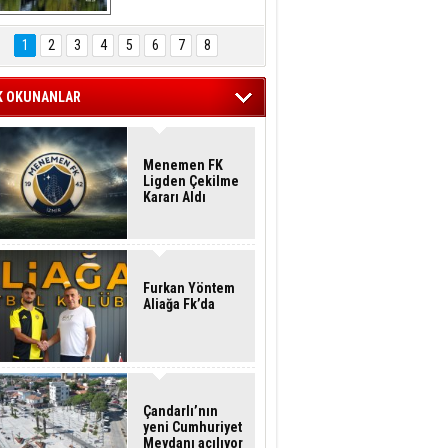
Hasan Eser'in 
Objektifinden
1
2
3
4
5
6
7
8
K OKUNANLAR
Menemen FK
Ligden Çekilme
Kararı Aldı
Furkan Yöntem
Aliağa Fk’da
Çandarlı’nın
yeni Cumhuriyet
Meydanı açılıyor