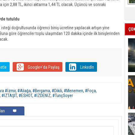
rma için 2,88 TL, ikinci aktarma 1,44 TL olacak. Üçüncü ve sonraki
yde tutuldu
isteği doğrultusunda öğrenci biniş ücretine yapılacak artışın yine
ÇO
Buna göre öğrenciler toplu ulaşımdan 120 dakika içinde ilk binişlerinden
acak.
etle
Google+'da Paylaş
LinkedIn
ra #İzmir
,
#Aliağa
,
#Bergama
,
#Dikili
,
#Menemen
,
#Foça
,
,
#İZTAŞIT
,
#ESHOT
,
#İZDENİZ
,
#TunçSoyer
arı