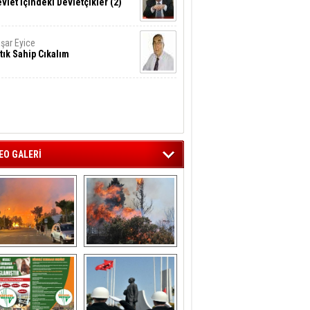
vlet İçindeki Devletçikler (2)
şar Eyice
tık Sahip Cıkalım
EO GALERİ
liağa ‘da  otluk 
Aliağa'nın Ciğerleri 
alanda çıkan 
Yandı
yangın evlere 
sıçramadan 
söndürüldü