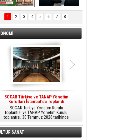
ÖNAL TARIM 
Aliağa'da Polis 
TANITIM FİLMİ
Haftası Kutlandı
1
2
3
4
5
6
7
8
KONOMİ
SOCAR Türkiye ve TANAP Yönetim
Tüpraş Temiz Hidrojen
Kurulları İstanbul'da Toplandı
Teknolojisini Sahada Test Edecek
SOCAR Türkiye Yönetim Kurulu
Stratejik Dönüşüm Planı kapsamında
toplantısı ve TANAP Yönetim Kurulu
düşük karbonlu ve yenilenebilir enerji
toplantısı, 30 Temmuz 2026 tarihinde
çözümlerine odaklanan Tüpraş, temiz
İstanbul’da gerçekleştirildi.
hidrojen teknolojileri alanında yenilikçi
projelere öncülük ediyor.
ÜLTÜR SANAT