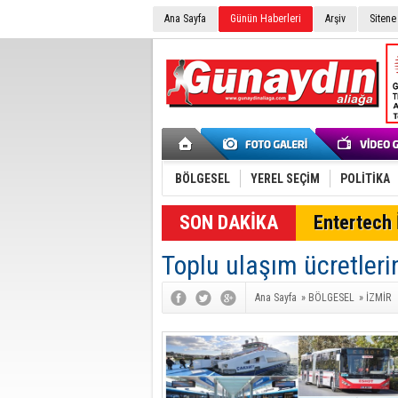
Ana Sayfa
Günün Haberleri
Arşiv
Sitene
BÖLGESEL
YEREL SEÇİM
POLİTİKA
SON DAKİKA
Entertech İ
Toplu ulaşım ücretler
Ana Sayfa
»
BÖLGESEL
»
İZMİR