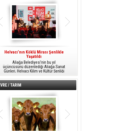
Helvacı’nın Köklü Mirası Şenlikle
Helvacı’da Kültür, Sanat Ve Müzik
A
Yaşatıldı
Şöleni
Aliağa Belediyesi’nin bu yıl
Aliağa Belediyesi tarafından
üçüncüsünü düzenlediği Aliağa Sanat
düzenlenen Aliağa Sanat Günleri, 25
Günleri, Helvacı Kilim ve Kültür Şenliği
Temmuz Cumartesi günü Helvacı’da
ile Helvacı’da renkli bir güne sahne
birbirinden renkli etkinliklerle devam
A
oldu.
edecek.
VRE / TARIM
o