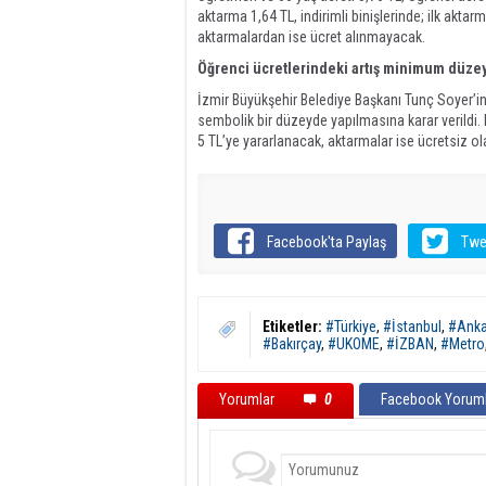
aktarma 1,64 TL, indirimli binişlerinde; ilk akta
aktarmalardan ise ücret alınmayacak.
Öğrenci ücretlerindeki artış minimum düze
İzmir Büyükşehir Belediye Başkanı Tunç Soyer’in 
sembolik bir düzeyde yapılmasına karar verildi. 
5 TL’ye yararlanacak, aktarmalar ise ücretsiz ol
Facebook'ta Paylaş
Twe
Etiketler:
#Türkiye
,
#İstanbul
,
#Anka
#Bakırçay
,
#UKOME
,
#İZBAN
,
#Metro
Yorumlar
0
Facebook Yoruml