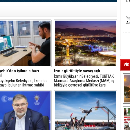
De
Ya
Ar
VİD
ehir'den işitme cihazı
İzmir gürültüyle savaş açtı
i
İzmir Büyükşehir Belediyesi, TÜBİTAK
üyükşehir Belediyesi, İzmir'de
Marmara Araştırma Merkezi (MAM) iş
kaybı bulunan ihtiyaç sahibi
birliğiyle çevresel gürültüye karşı
şların günlük yaşamlarını
kapsamlı bir çalışma başlatıyor.
aştırmak ve toplumsal yaşama
kin katılımlarını desteklemek
a işitme cihazı desteği
A
acak.