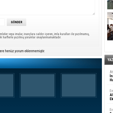
mleler veya imalar, inançlara saldırı içeren, imla kuralları ile yazılmamış,
ük harflerle yazılmış yorumlar onaylanmamaktadır.
ere henüz yorum eklenmemiştir.
YA
A
İn
Ha
En
Al
E
Er