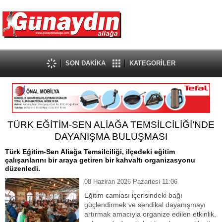
SON DAKİKA
KATEGORİLER
TÜRK EĞİTİM-SEN ALİAĞA TEMSİLCİLİĞİ’NDE
DAYANIŞMA BULUŞMASI
Türk Eğitim-Sen Aliağa Temsilciliği, ilçedeki eğitim
çalışanlarını bir araya getiren bir kahvaltı organizasyonu
düzenledi.
08 Haziran 2026 Pazartesi 11:06
Eğitim camiası içerisindeki bağı
güçlendirmek ve sendikal dayanışmayı
artırmak amacıyla organize edilen etkinlik,