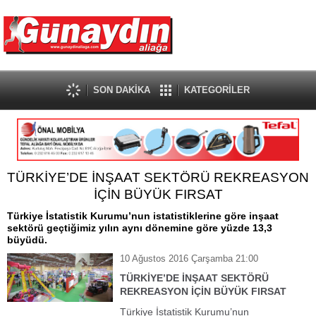
SON DAKİKA
KATEGORİLER
TÜRKİYE’DE İNŞAAT SEKTÖRÜ REKREASYON
İÇİN BÜYÜK FIRSAT
Türkiye İstatistik Kurumu’nun istatistiklerine göre inşaat
sektörü geçtiğimiz yılın aynı dönemine göre yüzde 13,3
büyüdü.
10 Ağustos 2016 Çarşamba 21:00
TÜRKİYE’DE İNŞAAT SEKTÖRÜ
REKREASYON İÇİN BÜYÜK FIRSAT
Türkiye İstatistik Kurumu’nun