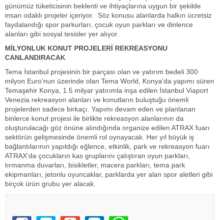
günümüz tüketicisinin beklenti ve ihtiyaçlarına uygun bir şekilde
insan odaklı projeler içeriyor. Söz konusu alanlarda halkın ücretsiz
faydalandığı spor parkurları, çocuk oyun parkları ve dinlence
alanları gibi sosyal tesisler yer alıyor.
MİLYONLUK KONUT PROJELERİ REKREASYONU
CANLANDIRACAK
Tema İstanbul projesinin bir parçası olan ve yatırım bedeli 300
milyon Euro’nun üzerinde olan Tema World, Konya’da yapımı süren
Temaşehir Konya, 1.5 milyar yatırımla inşa edilen İstanbul Viaport
Venezia rekreasyon alanları ve konutların buluştuğu önemli
projelerden sadece birkaçı. Yapımı devam eden ve planlanan
binlerce konut projesi ile birlikte rekreasyon alanlarının da
oluşturulacağı göz önüne alındığında organize edilen ATRAX fuarı
sektörün gelişmesinde önemli rol oynayacak. Her yıl büyük iş
bağlantılarının yapıldığı eğlence, etkinlik, park ve rekreasyon fuarı
ATRAX’da çocukların kas gruplarını çalıştıran oyun parkları,
tırmanma duvarları, bisikletler, macera parkları, tema park
ekipmanları, jetonlu oyuncaklar, parklarda yer alan spor aletleri gibi
birçok ürün grubu yer alacak.