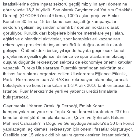
istatistiklerine göre inşaat sektörü geçtiğimiz yılın aynı dönemine
göre yüzde 13,3 büyüdü. Son olarak Gayrimenkul Yatırım Ortaklığı
Derneği (GYODER)’nin 49 firma, 100’ü aşkın proje ve Emlak
Konut’un 30 firma, 15 bin konut için başlattığı kampanyalar
sektörün gelişimi açısından önemli bir dönüm noktası olarak
görülüyor. Kuruldukları bölgelere binlerce metrekare yeşil alan,
eğitici ve dinlendirici aktiviteler, spor kompleksleri kazandıran
rekreasyon projeleri de inşaat sektörü ile doğru orantılı olarak
gelişiyor. Önümüzdeki birkaç yıl içinde hayata geçirilecek konut
projelerinde çeşitli eğlence, dinlence ve spor alanlarının olacağı
düşünüldüğünde rekreasyon sektörü de ekonomiye önemli katkılar
yapacak. Tureks Uluslararası Fuarcılık tarafından sektörün tek
ihtisas fuarı olarak organize edilen Uluslararası Eğlence-Etkinlik,
Park - Rekreasyon fuarı ATRAX ise rekreasyon alanı oluşturacak
belediyeleri ve konut markalarını 1-3 Aralık 2016 tarihleri arasında
İstanbul Fuar Merkezi’nde yerli ve yabancı üretici firmalarla
buluşturacak.
Gayrimenkul Yatırım Ortaklığı Derneği, Emlak Konut
kampanyalarının yanı sıra Toplu Konut İdaresi tarafından 237 bin
konutun dönüştürülme planlamaları, Çevre ve Şehircilik Bakanı
Mehmet Özhaseki’nin Doğu ve Güneydoğu Anadolu’da 30 bin konut
yapılacağını açıklaması rekreasyon için önemli fırsatlar oluşturuyor.
Özellikle son 15 yılda ciddi bir atılım gerçekleştiren inşaat sektörü,