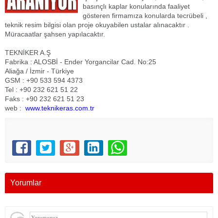
basınçlı kaplar konularında faaliyet
gösteren firmamıza konularda tecrübeli ,
teknik resim bilgisi olan proje okuyabilen ustalar alınacaktır .
Müracaatlar şahsen yapılacaktır.
TEKNİKER A.Ş
Fabrika : ALOSBİ - Ender Yorgancilar Cad. No:25
Aliağa / İzmir - Türkiye
GSM : +90 533 594 4373
Tel : +90 232 621 51 22
Faks : +90 232 621 51 23
web :
www.teknikeras.com.tr
Yorumlar