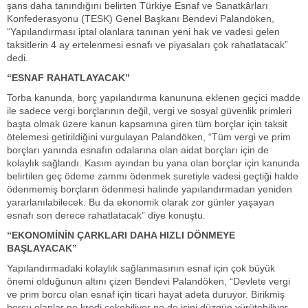
şans daha tanındığını belirten Türkiye Esnaf ve Sanatkârları
Konfederasyonu (TESK) Genel Başkanı Bendevi Palandöken,
“Yapılandırması iptal olanlara tanınan yeni hak ve vadesi gelen
taksitlerin 4 ay ertelenmesi esnafı ve piyasaları çok rahatlatacak”
dedi.
“ESNAF RAHATLAYACAK”
Torba kanunda, borç yapılandırma kanununa eklenen geçici madde
ile sadece vergi borçlarının değil, vergi ve sosyal güvenlik primleri
başta olmak üzere kanun kapsamına giren tüm borçlar için taksit
ötelemesi getirildiğini vurgulayan Palandöken, “Tüm vergi ve prim
borçları yanında esnafın odalarına olan aidat borçları için de
kolaylık sağlandı. Kasım ayından bu yana olan borçlar için kanunda
belirtilen geç ödeme zammı ödenmek suretiyle vadesi geçtiği halde
ödenmemiş borçların ödenmesi halinde yapılandırmadan yeniden
yararlanılabilecek. Bu da ekonomik olarak zor günler yaşayan
esnafı son derece rahatlatacak” diye konuştu.
“EKONOMİNİN ÇARKLARI DAHA HIZLI DÖNMEYE
BAŞLAYACAK”
Yapılandırmadaki kolaylık sağlanmasının esnaf için çok büyük
önemi olduğunun altını çizen Bendevi Palandöken, “Devlete vergi
ve prim borcu olan esnaf için ticari hayat adeta duruyor. Birikmiş
borcu olanlar ne kredi çekebiliyor ne de işini düzgün yürütebiliyor.