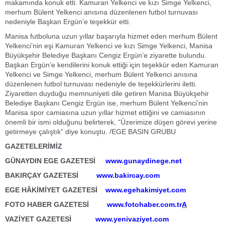
makamında konuk etti. Kamuran Yelkenci ve kızı Simge Yelkenci,
merhum Bülent Yelkenci anısına düzenlenen futbol turnuvası
nedeniyle Başkan Ergün’e teşekkür etti.
Manisa futboluna uzun yıllar başarıyla hizmet eden merhum Bülent
Yelkenci’nin eşi Kamuran Yelkenci ve kızı Simge Yelkenci, Manisa
Büyükşehir Belediye Başkanı Cengiz Ergün’e ziyarette bulundu.
Başkan Ergün’e kendilerini konuk ettiği için teşekkür eden Kamuran
Yelkenci ve Simge Yelkenci, merhum Bülent Yelkenci anısına
düzenlenen futbol turnuvası nedeniyle de teşekkürlerini iletti.
Ziyaretten duyduğu memnuniyeti dile getiren Manisa Büyükşehir
Belediye Başkanı Cengiz Ergün ise, merhum Bülent Yelkenci’nin
Manisa spor camiasına uzun yıllar hizmet ettiğini ve camiasının
önemli bir ismi olduğunu belirterek, “Üzerimize düşen görevi yerine
getirmeye çalıştık” diye konuştu. /EGE BASIN GRUBU
GAZETELERİMİZ
GÜNAYDIN EGE GAZETESİ
www.gunaydinege.net
BAKIRÇAY GAZETESİ
www.bakircay.com
EGE HÂKİMİYET GAZETESİ
www.egehakimiyet.com
FOTO HABER GAZETESİ
www.fotohaber.com.tr
A
VAZİYET GAZETESİ
www.yenivaziyet.com