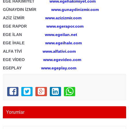
EGE HÂKİMİYET
www.egehakimiyet.com
GÜNAYDIN İZMİR
www.gunaydinizmir.com
AZİZ İZMİR
www.azizizmir.com
EGE RAPOR
www.egerapor.com
EGE İLAN
www.egeilan.net
EGE İHALE
www.egeihale.com
ALFA TİVİ
www.alfativi.com
EGE VİDEO
www.egevideo.com
EGEPLAY
www.egeplay.com
Yorumlar