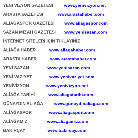
YENİ VİZYON GAZETESİ
www.yenivizyon.net
ARASTA GAZETESİ
www.arastahaber.com
ALİAĞASPOR GAZETESİ
www.aliagaspor.com
SAZAN MİZAH GAZETESİ
www.yenisazan.com
İNTERNET SİTELERİ İÇİN TIKLAYINIZ
ALİAĞA HABER
www.aliagahaber.com
ARASTA HABER
www.arastahaber.com
YENİ SAZAN
www.yenisazan.com
YENİ VAZİYET
www.yenivaziyet.com
YENİVİZYON
www.yenivizyon.net
ALİAĞA TARİHİ
www.aliagatarihi.com
GÜNAYDIN ALİAĞA
www.gunaydinaliaga.com
ALİAĞASPOR
www.aliagasport.com
ALİAĞAMIZ
www.aliagamiz.com
BAKIRÇAY
www.bakircay.com