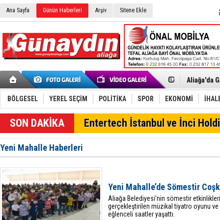
Ana Sayfa
Günün Haberleri
Arşiv
Sitene Ekle
Menemen FK
Aliağa'da G
Çandarlı’n
Furkan Yön
BÖLGESEL
YEREL SEÇİM
POLİTİKA
SPOR
EKONOMİ
İHAL
Chp Aliağa
AK Parti Al
SON DAKİKA
Entertech İstanbul ve İnci Holdi
SOCAR Türk
Trafiği dur
Alto, İnşaa
Yeni Mahalle Haberleri
TÜVTÜRK’te
Aliağa'daki
Chp Aliağa'
Dikili'de D
Helvacı’nın
Yeni Mahalle’de Sömestir Coş
Aliağa-Midi
Aliağa Belediyesi’nin sömestir etkinlikl
gerçekleştirilen müzikal tiyatro oyunu ve
eğlenceli saatler yaşattı.