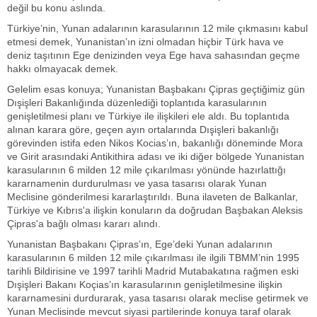
değil bu konu aslında.
Türkiye’nin, Yunan adalarının karasularının 12 mile çıkmasını kabul
etmesi demek, Yunanistan’ın izni olmadan hiçbir Türk hava ve
deniz taşıtının Ege denizinden veya Ege hava sahasından geçme
hakkı olmayacak demek.
Gelelim esas konuya; Yunanistan Başbakanı Çipras geçtiğimiz gün
Dışişleri Bakanlığında düzenlediği toplantıda karasularının
genişletilmesi planı ve Türkiye ile ilişkileri ele aldı. Bu toplantıda
alınan karara göre, geçen ayın ortalarında Dışişleri bakanlığı
görevinden istifa eden Nikos Kocias’ın, bakanlığı döneminde Mora
ve Girit arasındaki Antikithira adası ve iki diğer bölgede Yunanistan
karasularının 6 milden 12 mile çıkarılması yönünde hazırlattığı
kararnamenin durdurulması ve yasa tasarısı olarak Yunan
Meclisine gönderilmesi kararlaştırıldı. Buna ilaveten de Balkanlar,
Türkiye ve Kıbrıs'a ilişkin konuların da doğrudan Başbakan Aleksis
Çipras'a bağlı olması kararı alındı.
Yunanistan Başbakanı Çipras’ın, Ege’deki Yunan adalarının
karasularının 6 milden 12 mile çıkarılması ile ilgili TBMM’nin 1995
tarihli Bildirisine ve 1997 tarihli Madrid Mutabakatına rağmen eski
Dışişleri Bakanı Koçias’ın karasularının genişletilmesine ilişkin
kararnamesini durdurarak, yasa tasarısı olarak meclise getirmek ve
Yunan Meclisinde mevcut siyasi partilerinde konuya taraf olarak