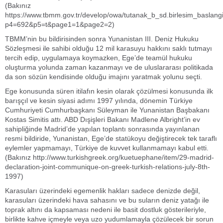
(Bakınız
https://www.tbmm.gov.tr/develop/owa/tutanak_b_sd.birlesim_baslang
p4=692&p5=t&page1=1&page2=2)
TBMM’nin bu bildirisinden sonra Yunanistan III. Deniz Hukuku
Sözleşmesi ile sahibi olduğu 12 mil karasuyu hakkını saklı tutmayı
tercih edip, uygulamaya koymazken, Ege’de teamül hukuku
oluşturma yolunda zaman kazanmayı ve de uluslararası politikada
da son sözün kendisinde olduğu imajını yaratmak yolunu seçti.
Ege konusunda süren itilafın kesin olarak çözülmesi konusunda ilk
barışçıl ve kesin siyasi adımı 1997 yılında, dönemin Türkiye
Cumhuriyeti Cumhurbaşkanı Süleyman ile Yunanistan Başbakanı
Kostas Simitis attı. ABD Dışişleri Bakanı Madlene Albright’in ev
sahipliğinde Madrid’de yapılan toplantı sonrasında yayınlanan
resmi bildiride, Yunanistan, Ege’de statükoyu değiştirecek tek taraflı
eylemler yapmamayı, Türkiye de kuvvet kullanmamayı kabul etti.
(Bakınız http://www.turkishgreek.org/kuetuephane/item/29-madrid-
declaration-joint-communique-on-greek-turkish-relations-july-8th-
1997)
Karasuları üzerindeki egemenlik hakları sadece denizde değil,
karasuları üzerindeki hava sahasını ve bu suların deniz yatağı ile
toprak altını da kapsaması nedeni ile basit dostluk gösterileriyle,
birlikte kahve içmeyle veya uzo yudumlamayla çözülecek bir sorun