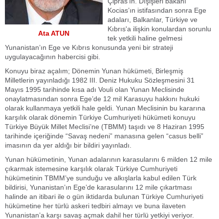
Çipras’ın. Dışişleri bakanı
Kocias’ın istifasından sonra Ege
adaları, Balkanlar, Türkiye ve
Kıbrıs'a ilişkin konulardan sorunlu
Ata ATUN
tek yetkili haline gelmesi
Yunanistan’ın Ege ve Kıbrıs konusunda yeni bir strateji
uygulayacağının habercisi gibi.
Konuyu biraz açalım; Dönemin Yunan hükümeti, Birleşmiş
Milletlerin yayınladığı 1982 III. Deniz Hukuku Sözleşmesini 31
Mayıs 1995 tarihinde kısa adı Vouli olan Yunan Meclisinde
onaylatmasından sonra Ege’de 12 mil Karasuyu hakkını hukuki
olarak kullanmaya yetkili hale geldi. Yunan Meclisinin bu kararına
karşılık olarak dönemin Türkiye Cumhuriyeti hükümeti konuyu
Türkiye Büyük Millet Meclisi’ne (TBMM) taşıdı ve 8 Haziran 1995
tarihinde içeriğinde “Savaş nedeni” manasına gelen “casus belli”
imasının da yer aldığı bir bildiri yayınladı.
Yunan hükümetinin, Yunan adalarının karasularını 6 milden 12 mile
çıkarmak istemesine karşılık olarak Türkiye Cumhuriyeti
hükümetinin TBMM’ye sunduğu ve alkışlarla kabul edilen Türk
bildirisi, Yunanistan’ın Ege’de karasularını 12 mile çıkartması
halinde an itibari ile o gün iktidarda bulunan Türkiye Cumhuriyeti
hükümetine her türlü askeri tedbiri almayı ve buna ilaveten
Yunanistan’a karşı savaş açmak dahil her türlü yetkiyi veriyor.