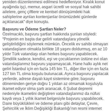
yeniden düzenlenmesi edilmesi hedefleniyor. Kiralık konut
ayağında işçi, memur, asgari ücretli ve sosyal hak sahibi
ailelere, genç çiftlere ve kentsel dönüşümdeki hak
sahiplerine ayrılan kontenjanlar önümüzdeki günlerde
açıklanacak” diye konuştu.
Başvuru ve Ödeme Şartları Neler?
Özelmacıklı, başvuru şartları hakkında şunları söyledi:
“Projenin en başta dar gelirli vatandaşlara yönelik
geliştirildiğini söylemek mümkün. Öncelik ev sahibi olmayan
vatandaşların olmakla birlikte 18 yaşını doldurmuş, en az 10
yıldır Türk vatandaşı olan herkes başvuru yapabilecek.
Şimdilik sadece, kendisi, eşi ve çocuklarının üstüne evi olan
vatandaşlarımız başvuru yapamayacak. Hane halkı aylık net
geliri İstanbul için en fazla 145 bin TL, diğer iller için en fazla
127 bin TL olma koşulu bulunacak. Ayrıca başvuru yapılacak
yerlerde, adrese dayalı kayıt sistemine göre; başvuru
döneminden geriye doğru 1 yıldan az olmamak koşuluyla
ikamet ediyor olma şartı aranacak. 6 Şubat depremi
nedeniyle ikametini değiştiren vatandaşlarımız da nüfus
kaydı veya 1 yıllık ikamet belgesiyle başvuru yapabilecek.
Daire büyüklükleri ve ödeme planı gibi detaylar, Çevre,
Şehircilik ve İklim Değişikliği Bakanlığı’nın resmi internet