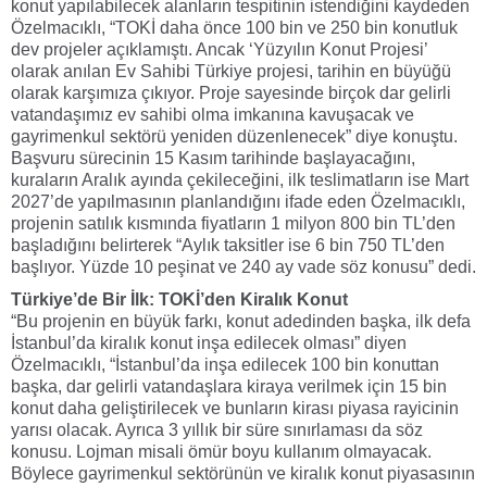
konut yapılabilecek alanların tespitinin istendiğini kaydeden
Özelmacıklı, “TOKİ daha önce 100 bin ve 250 bin konutluk
dev projeler açıklamıştı. Ancak ‘Yüzyılın Konut Projesi’
olarak anılan Ev Sahibi Türkiye projesi, tarihin en büyüğü
olarak karşımıza çıkıyor. Proje sayesinde birçok dar gelirli
vatandaşımız ev sahibi olma imkanına kavuşacak ve
gayrimenkul sektörü yeniden düzenlenecek” diye konuştu.
Başvuru sürecinin 15 Kasım tarihinde başlayacağını,
kuraların Aralık ayında çekileceğini, ilk teslimatların ise Mart
2027’de yapılmasının planlandığını ifade eden Özelmacıklı,
projenin satılık kısmında fiyatların 1 milyon 800 bin TL’den
başladığını belirterek “Aylık taksitler ise 6 bin 750 TL’den
başlıyor. Yüzde 10 peşinat ve 240 ay vade söz konusu” dedi.
Türkiye’de Bir İlk: TOKİ’den Kiralık Konut
“Bu projenin en büyük farkı, konut adedinden başka, ilk defa
İstanbul’da kiralık konut inşa edilecek olması” diyen
Özelmacıklı, “İstanbul’da inşa edilecek 100 bin konuttan
başka, dar gelirli vatandaşlara kiraya verilmek için 15 bin
konut daha geliştirilecek ve bunların kirası piyasa rayicinin
yarısı olacak. Ayrıca 3 yıllık bir süre sınırlaması da söz
konusu. Lojman misali ömür boyu kullanım olmayacak.
Böylece gayrimenkul sektörünün ve kiralık konut piyasasının