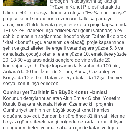
Erdoğan’ın detaylarını açıkladığı,
“Yüzyılın Konut Projesi” olarak da
bilinen, 500 bin sosyal konuttan oluşan “Ev Sahibi Türkiye”
projesi, konut sorununun çözümüne katkı sağlamayı
amaçlıyor. 81 ilde hayata geçirilecek olan proje kapsamında
1+1 ve 2+1 daireler inşa edilerek dar gelirli vatandaşın ev
sahibi olmasının sağlanması hedefleniyor. Tarihte ilk olarak
“kiralık konut” uygulamasının da olacağı proje kapsamında
şehit ve gazi aileleri ile engelli vatandaşlara yüzde 5, 3 ve
daha fazla çocuğu olan ailelere yüzde 10, emeklilere yüzde
20, 18-30 yaş arasındaki gençlere de yine yüzde 20
kontenjan ayrıldı. Proje kapsamında İstanbul’da 100 bin,
Ankara’da 30 bin, İzmir’de 21 bin, Bursa, Gaziantep ve
Konya’da 13’er bin, Hatay ve Diyarbakır’da 12’şer bin yeni
sosyal konut inşa edilecek.
Cumhuriyet Tarihinin En Büyük Konut Hamlesi
Konunun detaylarını anlatan Altın Emlak Global Yönetim
Kurulu Başkanı Mustafa Hakan Özelmacıklı, projenin
Cumhuriyet tarihinin en büyük sosyal konut hamlesi
olduğunu söyledi. Bundan bir süre önce 81 ilin valiliklerine
bir yazı gönderilerek hangi bölgede ne kadar konut ihtiyacı
olduğunun, belediye imar sahaları içinde kalan ve toplu