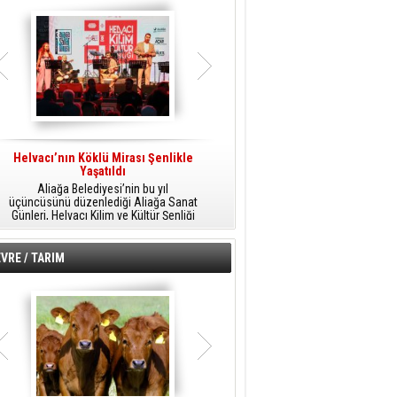
Helvacı’nın Köklü Mirası Şenlikle
Helvacı’da Kültür, Sanat Ve Müzik
A
Yaşatıldı
Şöleni
Aliağa Belediyesi’nin bu yıl
Aliağa Belediyesi tarafından
üçüncüsünü düzenlediği Aliağa Sanat
düzenlenen Aliağa Sanat Günleri, 25
Günleri, Helvacı Kilim ve Kültür Şenliği
Temmuz Cumartesi günü Helvacı’da
ile Helvacı’da renkli bir güne sahne
birbirinden renkli etkinliklerle devam
A
oldu.
edecek.
VRE / TARIM
o