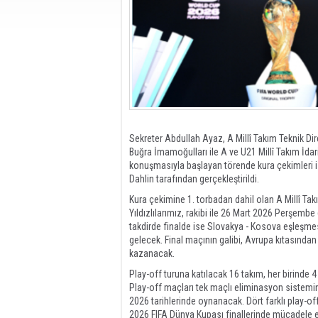
Sekreter Abdullah Ayaz, A Millî Takım Teknik Dire
Buğra İmamoğulları ile A ve U21 Millî Takım İdar
konuşmasıyla başlayan törende kura çekimleri i
Dahlin tarafından gerçekleştirildi.
Kura çekimine 1. torbadan dahil olan A Millî Tak
Yıldızlılarımız, rakibi ile 26 Mart 2026 Perşemb
takdirde finalde ise Slovakya - Kosova eşleşmes
gelecek. Final maçının galibi, Avrupa kıtasınd
kazanacak.
Play-off turuna katılacak 16 takım, her birinde 4
Play-off maçları tek maçlı eliminasyon sistemin
2026 tarihlerinde oynanacak. Dört farklı play-of
2026 FIFA Dünya Kupası finallerinde mücadele 