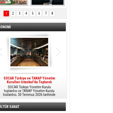
ÖNAL TARIM 
Aliağa'da Polis 
TANITIM FİLMİ
Haftası Kutlandı
1
2
3
4
5
6
7
8
KONOMİ
SOCAR Türkiye ve TANAP Yönetim
Tüpraş Temiz Hidrojen
Kurulları İstanbul'da Toplandı
Teknolojisini Sahada Test Edecek
SOCAR Türkiye Yönetim Kurulu
Stratejik Dönüşüm Planı kapsamında
toplantısı ve TANAP Yönetim Kurulu
düşük karbonlu ve yenilenebilir enerji
toplantısı, 30 Temmuz 2026 tarihinde
çözümlerine odaklanan Tüpraş, temiz
İstanbul’da gerçekleştirildi.
hidrojen teknolojileri alanında yenilikçi
projelere öncülük ediyor.
ÜLTÜR SANAT