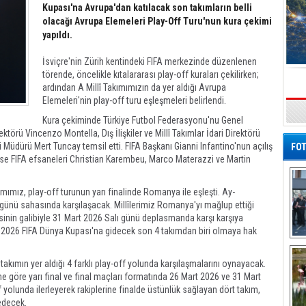
Kupası'na Avrupa'dan katılacak son takımların belli
olacağı Avrupa Elemeleri Play-Off Turu'nun kura çekimi
yapıldı.
İsviçre'nin Zürih kentindeki FIFA merkezinde düzenlenen
törende, öncelikle kıtalararası play-off kuraları çekilirken;
ardından A Millî Takımımızın da yer aldığı Avrupa
Elemeleri'nin play-off turu eşleşmeleri belirlendi.
s
Kura çekiminde Türkiye Futbol Federasyonu'nu Genel
ktörü Vincenzo Montella, Dış İlişkiler ve Millî Takımlar İdari Direktörü
i Müdürü Mert Tuncay temsil etti. FIFA Başkanı Gianni Infantino'nun açılış
FOT
se FIFA efsaneleri Christian Karembeu, Marco Materazzi ve Martin
ımımız, play-off turunun yarı finalinde Romanya ile eşleşti. Ay-
e günü sahasında karşılaşacak. Millîlerimiz Romanya'yı mağlup ettiği
inin galibiyle 31 Mart 2026 Salı günü deplasmanda karşı karşıya
an 2026 FIFA Dünya Kupası'na gidecek son 4 takımdan biri olmaya hak
De
Al
 takımın yer aldığı 4 farklı play-off yolunda karşılaşmalarını oynayacak.
e göre yarı final ve final maçları formatında 26 Mart 2026 ve 31 Mart
f yolunda ilerleyerek rakiplerine finalde üstünlük sağlayan dört takım,
edecek.