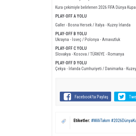
Kura çekimiyle belirlenen 2026 FIFA Dünya Kupas
PLAY-OFF A YOLU
Galler - Bosna Hersek / İtalya - Kuzey İrlanda
PLAY-OFF B YOLU
Ukrayna - İsveç / Polonya - Arnavutluk
PLAY-OFF C YOLU
Slovakya - Kosova / TÜRKİYE - Romanya
PLAY-OFF D YOLU
Çekya - İrlanda Cumhuriyeti / Danimarka - Kuz
Facebook'ta Paylaş
Twe
Etiketler:
#MilliTakım #2026DünyaKu