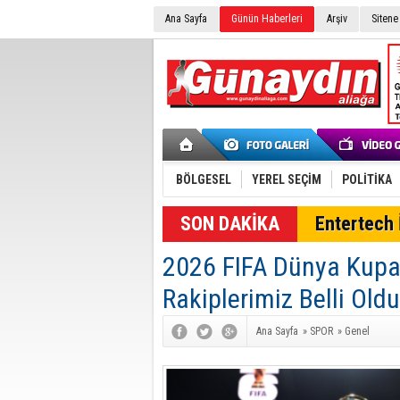
Ana Sayfa
Günün Haberleri
Arşiv
Sitene
BÖLGESEL
YEREL SEÇİM
POLİTİKA
SON DAKİKA
Entertech İ
2026 FIFA Dünya Kupas
Rakiplerimiz Belli Oldu
Ana Sayfa
»
SPOR
»
Genel