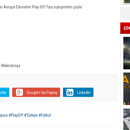
ı Avrupa Elemeleri Play-Off Turu eşleşmeleri şöyle:
ÇO
ey Makedonya
etle
Google+'da Paylaş
LinkedIn
pası #PlayOff #Türkiye #Futbol