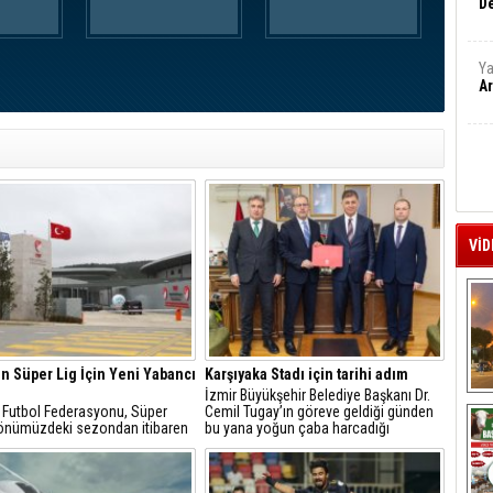
De
Ya
Ar
VİD
n Süper Lig İçin Yeni Yabancı
Karşıyaka Stadı için tarihi adım
İzmir Büyükşehir Belediye Başkanı Dr.
A
e Futbol Federasyonu, Süper
Cemil Tugay’ın göreve geldiği günden
 önümüzdeki sezondan itibaren
bu yana yoğun çaba harcadığı
nacak yeni futbolcu uygunluğu
Karşıyaka Stadı’nın yapımına ilişkin iş
nü ilan etti.
birliği protokolü imzalandı.