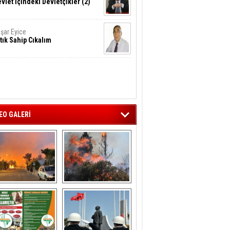
vlet İçindeki Devletçikler (2)
şar Eyice
tık Sahip Cıkalım
EO GALERİ
liağa ‘da  otluk 
Aliağa'nın Ciğerleri 
alanda çıkan 
Yandı
yangın evlere 
sıçramadan 
söndürüldü