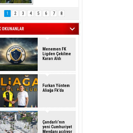
Hasan Eser'in 
Objektifinden
1
2
3
4
5
6
7
8
K OKUNANLAR
Menemen FK
Ligden Çekilme
Kararı Aldı
Furkan Yöntem
Aliağa Fk’da
Çandarlı’nın
yeni Cumhuriyet
Meydanı açılıyor