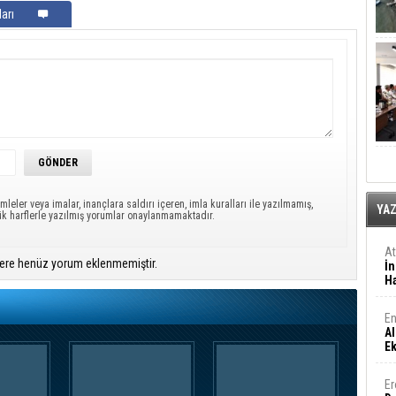
arı
mleler veya imalar, inançlara saldırı içeren, imla kuralları ile yazılmamış,
YA
ük harflerle yazılmış yorumlar onaylanmamaktadır.
A
ere henüz yorum eklenmemiştir.
İn
Ha
En
Al
E
Er