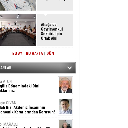
Aliağa'da
Gayrimenkul
Sektörü İçin
Ortak Akıl
Buluşması
BU AY
|
BU HAFTA
|
DÜN
ZARLAR
ta ATUN
giliz Dönemindeki Dini
klarımız
gin CİVAN
lah Bizi Akdeniz İnsanının
konomik Kararlarından Korusun!
ol MARAŞLI