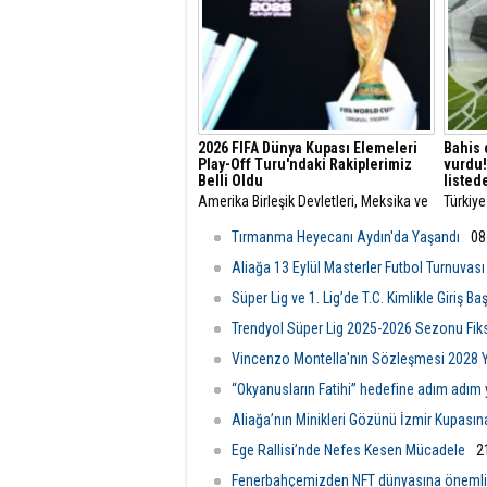
2026 FIFA Dünya Kupası Elemeleri
Bahis 
Play-Off Turu'ndaki Rakiplerimiz
vurdu!
Belli Oldu
listed
Amerika Birleşik Devletleri, Meksika ve
Türkiye
Kanada'nın ortaklaşa ev sahipliği
futbolc
yapacağı 2026 FIFA Dünya Kupası'na
iddiala
Tırmanma Heyecanı Aydın'da Yaşandı
08
Avrupa'dan katılacak son takımların
incelem
belli olacağı Avrupa Elemeleri Play-Off
soruştu
Aliağa 13 Eylül Masterler Futbol Turnuvası
Turu'nun kura çekimi yapıldı.
kamuoyu
Süper Lig ve 1. Lig’de T.C. Kimlikle Giriş Baş
Trendyol Süper Lig 2025-2026 Sezonu Fikst
Vincenzo Montella'nın Sözleşmesi 2028 Yı
“Okyanusların Fatihi” hedefine adım adım 
Aliağa’nın Minikleri Gözünü İzmir Kupasına
Ege Rallisi’nde Nefes Kesen Mücadele
2
Fenerbahçemizden NFT dünyasına önemli a