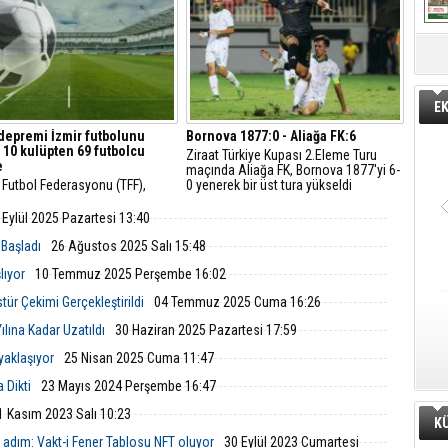
E
depremi İzmir futbolunu
Bornova 1877:0 - Aliağa FK:6
 10 kulüpten 69 futbolcu
Ziraat Türkiye Kupası 2.Eleme Turu
e
maçında Aliağa FK, Bornova 1877'yi 6-
 Futbol Federasyonu (TFF),
0 yenerek bir üst tura yükseldi
uların yasa dışı bahis oynadığı
rına ilişkin yürütülen
 Eylül 2025 Pazartesi 13:40
enin ardından disiplin
rması başlatılan isimleri
 Başladı
26 Ağustos 2025 Salı 15:48
 ile paylaştı.
lıyor
10 Temmuz 2025 Perşembe 16:02
ür Çekimi Gerçekleştirildi
04 Temmuz 2025 Cuma 16:26
lına Kadar Uzatıldı
30 Haziran 2025 Pazartesi 17:59
yaklaşıyor
25 Nisan 2025 Cuma 11:47
 Dikti
23 Mayıs 2024 Perşembe 16:47
1 Kasım 2023 Salı 10:23
K
dım: Vakt-i Fener Tablosu NFT oluyor
30 Eylül 2023 Cumartesi