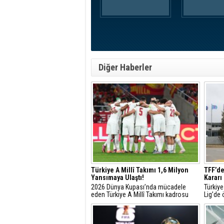
Diğer Haberler
Türkiye A Millî Takımı 1,6 Milyon
TFF’de
Yansımaya Ulaştı!
Kararı
2026 Dünya Kupası’nda mücadele
Türkiy
eden Türkiye A Millî Takımı kadrosu
Lig’de
toplam 1,6 milyon haber ve paylaşıma
uygula
konu oldu.
statüsü