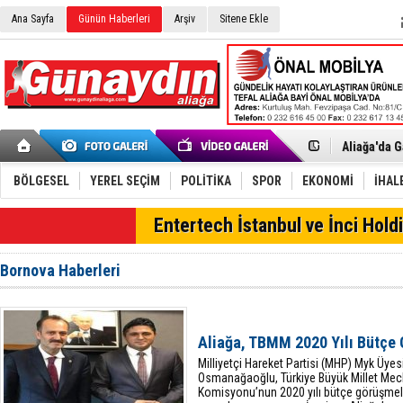
Ana Sayfa
Günün Haberleri
Arşiv
Sitene Ekle
Menemen FK
Aliağa'da G
Çandarlı’n
Furkan Yön
Chp Aliağa
BÖLGESEL
YEREL SEÇİM
POLİTİKA
SPOR
EKONOMİ
İHAL
AK Parti Al
SOCAR Türk
SON DAKİKA
Entertech İstanbul ve İnci Holdi
Trafiği dur
Alto, İnşaa
TÜVTÜRK’te
Bornova Haberleri
Aliağa'daki
Chp Aliağa'
Dikili'de D
Helvacı’nın
Aliağa, TBMM 2020 Yılı Bütçe 
Aliağa-Midi
Milliyetçi Hareket Partisi (MHP) Myk Üyesi
Osmanağaoğlu, Türkiye Büyük Millet Mecl
Komisyonu’nun 2020 yılı bütçe görüşmele