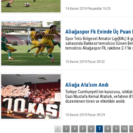
14 Kasım 2019 Perşembe 16:25
Aliağaspor Fk Evinde Üç Puan 
Spor Toto Bölgesel Amatör Ligi(BAL) 8.g
sahasında Balıkesir temsilcisi Gönen Be
temsilcisi Aliağaspor FK, rakibine 2-1’lik
10 Kasım 2019 Pazar 09:32
Aliağa Ata’sını Andı
Türkiye Cumhuriyeti’nin kurucusu, istikla
Gazi Mustafa Kemal Atatürk, vefatının 8
düzenlenen tören ve etkinlikle anıldı.
10 Kasım 2019 Pazar 09:29
3
4
5
6
7
8
9
10
1