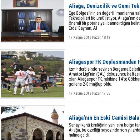
Aliağa, Denizcilik ve Gemi Tekn
Ege Bölgesi’nin en değerli limanlarına sa
Teknolojileri bölümü istiyor. Aliağa’nın d
önemli bir potansiyeli barındırdığını belir
Erdal Bayhan, Al
17 Kasım 2019 Pazar 18:13
Aliağaspor FK Deplasmandan 
İzmir derbisinde sevinen Bergama Beledi
Amatör Ligi’nin (BAL) dokuzuncu hafta
olan Aliağaspor FK, rakibine 14’te Gökhan 
gollerle 2-0 mağlup oldu.
17 Kasım 2019 Pazar 17:55
Aliağa’nın En Eski Camisi Bal
Sanayi kenti kimliğinin yanı sıra bölge tar
Aliağa, bu özelliği sayesinde son yıllarda
haline geldi.