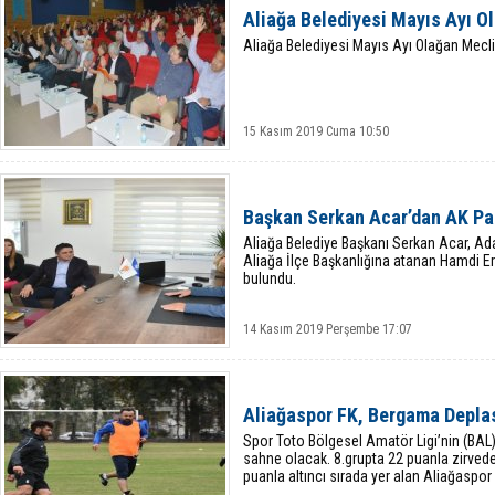
Aliağa Belediyesi Mayıs Ayı O
Aliağa Belediyesi Mayıs Ayı Olağan Mecli
15 Kasım 2019 Cuma 10:50
Başkan Serkan Acar’dan AK Par
Aliağa Belediye Başkanı Serkan Acar, Adal
Aliağa İlçe Başkanlığına atanan Hamdi Er
bulundu.
14 Kasım 2019 Perşembe 17:07
Aliağaspor FK, Bergama Depla
Spor Toto Bölgesel Amatör Ligi’nin (BAL
sahne olacak. 8.grupta 22 puanla zirved
puanla altıncı sırada yer alan Aliağaspor