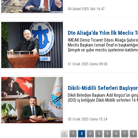
04 Şubat 2025 Salı 16:47
Dto Aliağa’da Yılın İlk Meclis 
İMEAK Deniz Ticaret Odası Aliağa Şubesi
Meclis Başkanı İsmail Önal’ın başkanlığ
Şimşek ve şube meclis üyelerinin katılımıy
31 Ocak 2025 Cuma 09:00
Dikili-Midilli Seferleri Başlıyor
Dikili Belediye Başkanı Adil Kırgöz’ün gir
(İDO) iş birliğiyle Dikili-Midilli seferleri
03 Ocak 2025 Cuma 15:24
1
2
3
4
5
6
7
8