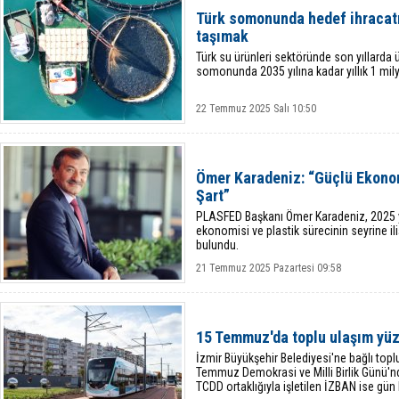
Türk somonunda hedef ihracatı 
taşımak
Türk su ürünleri sektöründe son yıllarda ü
somonunda 2035 yılına kadar yıllık 1 milya
22 Temmuz 2025 Salı 10:50
Ömer Karadeniz: “Güçlü Ekono
Şart”
PLASFED Başkanı Ömer Karadeniz, 2025 yılın
ekonomisi ve plastik sürecinin seyrine i
bulundu.
21 Temmuz 2025 Pazartesi 09:58
15 Temmuz'da toplu ulaşım yü
İzmir Büyükşehir Belediyesi'ne bağlı topl
Temmuz Demokrasi ve Milli Birlik Günü'n
TCDD ortaklığıyla işletilen İZBAN ise gü