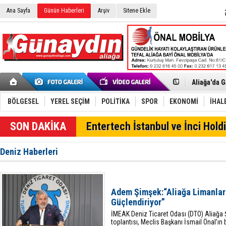
Ana Sayfa
Günün Haberleri
Arşiv
Sitene Ekle
Menemen FK
Aliağa'da G
Çandarlı’n
Furkan Yön
Chp Aliağa
BÖLGESEL
YEREL SEÇİM
POLİTİKA
SPOR
EKONOMİ
İHAL
AK Parti Al
SOCAR Türk
SON DAKİKA
Entertech İstanbul ve İnci Holdi
Trafiği dur
Alto, İnşaa
TÜVTÜRK’te
Deniz Haberleri
Aliağa'daki
Chp Aliağa'
Dikili'de D
Helvacı’nın
Adem Şimşek:“Aliağa Limanları
Aliağa-Midi
Güçlendiriyor”
İMEAK Deniz Ticaret Odası (DTO) Aliağa Ş
toplantısı, Meclis Başkanı İsmail Önal’ın