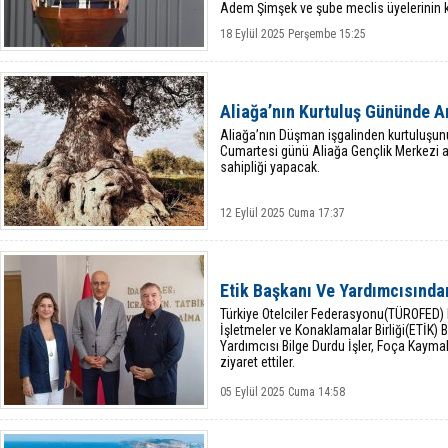
Adem Şimşek ve şube meclis üyelerinin kat
18 Eylül 2025 Perşembe 15:25
Aliağa’nın Kurtuluş Gününde A
Aliağa’nın Düşman işgalinden kurtuluşunun
Cumartesi günü Aliağa Gençlik Merkezi an
sahipliği yapacak.
12 Eylül 2025 Cuma 17:37
Etik Başkanı Ve Yardımcısınd
Türkiye Otelciler Federasyonu(TÜROFED) B
İşletmeler ve Konaklamalar Birliği(ETİK)
Yardımcısı Bilge Durdu İşler, Foça Kay
ziyaret ettiler.
05 Eylül 2025 Cuma 14:58