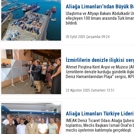
Aliağa Limanları’ndan Büyük B
Ulaştırma ve Altyapı Bakanı Abdulkadir U
elleçleyen 100 limanı arasında Türk limanl
bildirdi.
03 Eylül 2025 Çarşamba 09:24
İzmirlilerin denizle ilişkisi se
Ahmet Piriştina Kent Arşivi ve Müzesi (A
İzmirlilerin denizle kurduğu gündelik ilişk
Deniz Hamamlarından Plaja” sergisi, AP
23 Ağustos 2025 Cumartesi 13:51
Aliağa Limanları Türkiye Lideri
İMEAK Deniz Ticaret Odası Aliağa Şubes
toplantısı, Meclis Başkanı İsmail Önal’ın
meclis üyelerinin katılımıyla gerçekleşti.