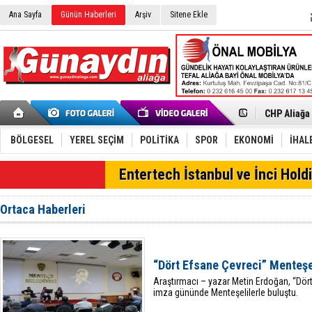
Ana Sayfa
Günün Haberleri
Arşiv
Sitene Ekle
İzmir'in K
CHP Aliağa
Çağrısı
Onat Tüneli
Menemen FK
Aliağa'da G
BÖLGESEL
YEREL SEÇİM
POLİTİKA
SPOR
EKONOMİ
İHAL
Çandarlı’n
Furkan Yön
SON DAKİKA
Entertech İstanbul ve İnci Holdi
Chp Aliağa
AK Parti Al
SOCAR Türk
Ortaca Haberleri
Trafiği dur
Alto, İnşaa
TÜVTÜRK’te
Aliağa'daki
“Dört Efsane Çevreci” Menteşe
Chp Aliağa'
Araştırmacı – yazar Metin Erdoğan, “Dört
imza gününde Menteşelilerle buluştu.