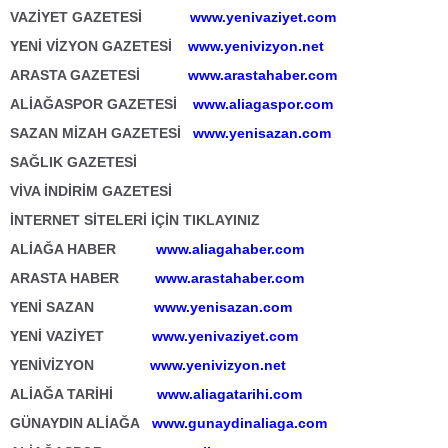
VAZİYET GAZETESİ
www.yenivaziyet.com
YENİ VİZYON GAZETESİ
www.yenivizyon.net
ARASTA GAZETESİ
www.arastahaber.com
ALİAĞASPOR GAZETESİ
www.aliagaspor.com
SAZAN MİZAH GAZETESİ
www.yenisazan.com
SAĞLIK GAZETESİ
VİVA İNDİRİM GAZETESİ
İNTERNET SİTELERİ İÇİN TIKLAYINIZ
ALİAĞA HABER
www.aliagahaber.com
ARASTA HABER
www.arastahaber.com
YENİ SAZAN
www.yenisazan.com
YENİ VAZİYET
www.yenivaziyet.com
YENİVİZYON
www.yenivizyon.net
ALİAĞA TARİHİ
www.aliagatarihi.com
GÜNAYDIN ALİAĞA
www.gunaydinaliaga.com