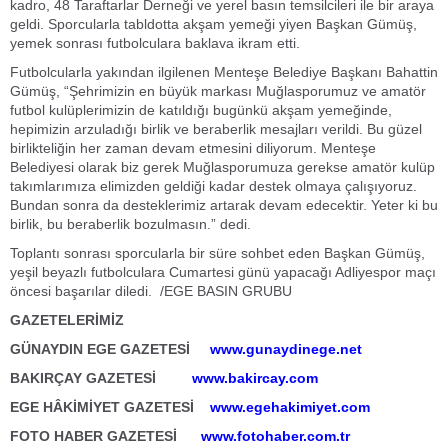
kadro, 48 Taraftarlar Derneği ve yerel basın temsilcileri ile bir araya
geldi. Sporcularla tabldotta akşam yemeği yiyen Başkan Gümüş,
yemek sonrası futbolculara baklava ikram etti.
Futbolcularla yakından ilgilenen Menteşe Belediye Başkanı Bahattin
Gümüş, “Şehrimizin en büyük markası Muğlasporumuz ve amatör
futbol kulüplerimizin de katıldığı bugünkü akşam yemeğinde,
hepimizin arzuladığı birlik ve beraberlik mesajları verildi. Bu güzel
birlikteliğin her zaman devam etmesini diliyorum. Menteşe
Belediyesi olarak biz gerek Muğlasporumuza gerekse amatör kulüp
takımlarımıza elimizden geldiği kadar destek olmaya çalışıyoruz.
Bundan sonra da desteklerimiz artarak devam edecektir. Yeter ki bu
birlik, bu beraberlik bozulmasın.” dedi.
Toplantı sonrası sporcularla bir süre sohbet eden Başkan Gümüş,
yeşil beyazlı futbolculara Cumartesi günü yapacağı Adliyespor maçı
öncesi başarılar diledi. /EGE BASIN GRUBU
GAZETELERİMİZ
GÜNAYDIN EGE GAZETESİ
www.gunaydinege.net
BAKIRÇAY GAZETESİ
www.bakircay.com
EGE HÂKİMİYET GAZETESİ
www.egehakimiyet.com
FOTO HABER GAZETESİ
www.fotohaber.com.tr