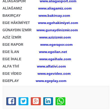
ALİAĞASPOR
www.aliagasport.com
ALİAĞAMIZ
www.aliagamiz.com
BAKIRÇAY
www.bakircay.com
EGE HÂKİMİYET
www.egehakimiyet.com
GÜNAYDIN İZMİR
www.gunaydinizmir.com
AZİZ İZMİR
www.azizizmir.com
EGE RAPOR
www.egerapor.com
EGE İLAN
www.egeilan.net
EGE İHALE
www.egeihale.com
ALFA TİVİ
www.alfativi.com
EGE VİDEO
www.egevideo.com
EGEPLAY
www.egeplay.com