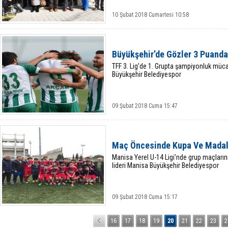
10 Şubat 2018 Cumartesi 10:58
Büyükşehir’de Gözler 3 Puanda
TFF 3. Lig’de 1. Grupta şampiyonluk müca
Büyükşehir Belediyespor
09 Şubat 2018 Cuma 15:47
Maç Öncesinde Kupa Ve Madaly
Manisa Yerel U-14 Ligi’nde grup maçların
lideri Manisa Büyükşehir Belediyespor
09 Şubat 2018 Cuma 15:17
16
17
18
19
20
21
22
23
2