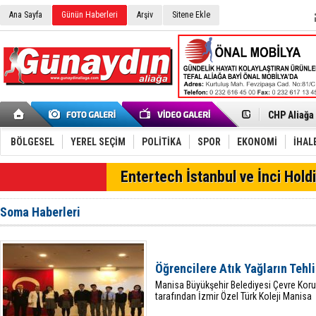
Ana Sayfa
Günün Haberleri
Arşiv
Sitene Ekle
İzmir'in K
CHP Aliağa
Çağrısı
Onat Tüneli
Menemen FK
Aliağa'da G
BÖLGESEL
YEREL SEÇİM
POLİTİKA
SPOR
EKONOMİ
İHAL
Çandarlı’n
Furkan Yön
SON DAKİKA
Entertech İstanbul ve İnci Holdi
Chp Aliağa
AK Parti Al
SOCAR Türk
Soma Haberleri
Trafiği dur
Alto, İnşaa
TÜVTÜRK’te
Aliağa'daki
Öğrencilere Atık Yağların Tehli
Chp Aliağa'
Manisa Büyükşehir Belediyesi Çevre Koru
tarafından İzmir Özel Türk Koleji Manisa