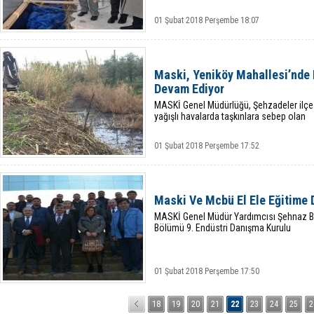
01 Şubat 2018 Perşembe 18:07
Maski, Yeniköy Mahallesi’nde 
Devam Ediyor
MASKİ Genel Müdürlüğü, Şehzadeler ilçes
yağışlı havalarda taşkınlara sebep olan
01 Şubat 2018 Perşembe 17:52
Maski Ve Mcbü El Ele Eğitime
MASKİ Genel Müdür Yardımcısı Şehnaz B
Bölümü 9. Endüstri Danışma Kurulu
01 Şubat 2018 Perşembe 17:50
18
19
20
21
22
23
24
25
2