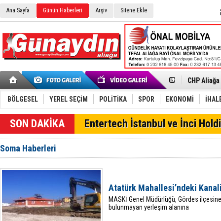
Ana Sayfa
Günün Haberleri
Arşiv
Sitene Ekle
İzmir'in K
CHP Aliağa
Çağrısı
Onat Tüneli
Menemen FK
Aliağa'da G
BÖLGESEL
YEREL SEÇİM
POLİTİKA
SPOR
EKONOMİ
İHAL
Çandarlı’n
Furkan Yön
SON DAKİKA
Entertech İstanbul ve İnci Holdi
Chp Aliağa
AK Parti Al
SOCAR Türk
Soma Haberleri
Trafiği dur
Alto, İnşaa
TÜVTÜRK’te
Aliağa'daki
Atatürk Mahallesi’ndeki Kanali
Chp Aliağa'
MASKİ Genel Müdürlüğü, Gördes ilçesine 
bulunmayan yerleşim alanına