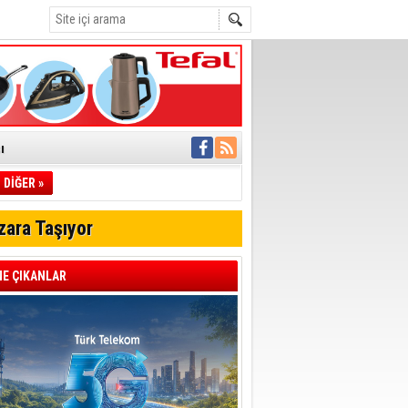
ı
DİĞER »
pıldı
 Toplandı
zara Taşıyor
A.Ş.’Ye İletti
Çağrısı
E ÇIKANLAR
 hızlı müdahale
'ye Geçti