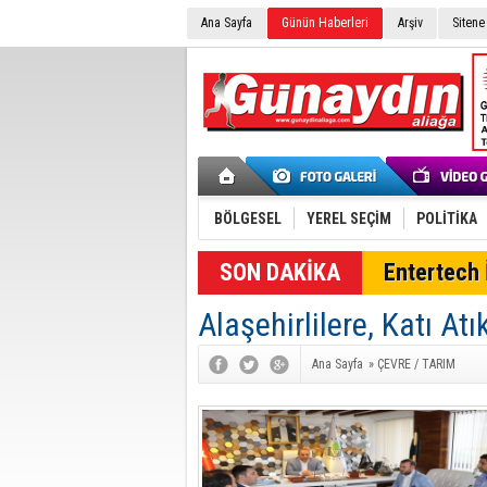
Ana Sayfa
Günün Haberleri
Arşiv
Sitene
BÖLGESEL
YEREL SEÇİM
POLİTİKA
SON DAKİKA
Entertech İ
Alaşehirlilere, Katı At
Ana Sayfa
»
ÇEVRE / TARIM