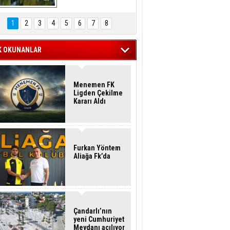
Hasan Eser'in 
Objektifinden
1
2
3
4
5
6
7
8
K OKUNANLAR
Menemen FK
Ligden Çekilme
Kararı Aldı
Furkan Yöntem
Aliağa Fk’da
Çandarlı’nın
yeni Cumhuriyet
Meydanı açılıyor