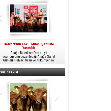
Helvacı’nın Köklü Mirası Şenlikle
Helvacı’da Kültür, Sanat Ve Müzik
A
Yaşatıldı
Şöleni
Aliağa Belediyesi’nin bu yıl
Aliağa Belediyesi tarafından
üçüncüsünü düzenlediği Aliağa Sanat
düzenlenen Aliağa Sanat Günleri, 25
Günleri, Helvacı Kilim ve Kültür Şenliği
Temmuz Cumartesi günü Helvacı’da
ile Helvacı’da renkli bir güne sahne
birbirinden renkli etkinliklerle devam
A
oldu.
edecek.
VRE / TARIM
o