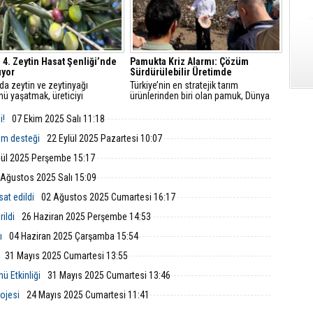
, 4. Zeytin Hasat Şenliği’nde
Pamukta Kriz Alarmı: Çözüm
uyor
Sürdürülebilir Üretimde
da zeytin ve zeytinyağı
Türkiye’nin en stratejik tarım
nü yaşatmak, üreticiyi
ürünlerinden biri olan pamuk, Dünya
emek için 4. Zeytin Hasat
Pamuk Günü kapsamında Söke’de bir
, 21 Ekim 2025 Salı günü saat
kez daha gündeme taşındı.
i!
07 Ekim 2025 Salı 11:18
da Çıtak Meydanı'nda
enecek.
em desteği
22 Eylül 2025 Pazartesi 10:07
lül 2025 Perşembe 15:17
 Ağustos 2025 Salı 15:09
sat edildi
02 Ağustos 2025 Cumartesi 16:17
ildi
26 Haziran 2025 Perşembe 14:53
ı
04 Haziran 2025 Çarşamba 15:54
31 Mayıs 2025 Cumartesi 13:55
ü Etkinliği
31 Mayıs 2025 Cumartesi 13:46
ojesi
24 Mayıs 2025 Cumartesi 11:41