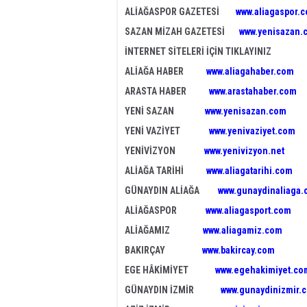
ALİAĞASPOR GAZETESİ
www.aliagaspor.
SAZAN MİZAH GAZETESİ
www.yenisazan.
İNTERNET SİTELERİ İÇİN TIKLAYINIZ
ALİAĞA HABER
www.aliagahaber.com
ARASTA HABER
www.arastahaber.com
YENİ SAZAN
www.yenisazan.com
YENİ VAZİYET
www.yenivaziyet.com
YENİVİZYON
www.yenivizyon.net
ALİAĞA TARİHİ
www.aliagatarihi.com
GÜNAYDIN ALİAĞA
www.gunaydinaliaga
ALİAĞASPOR
www.aliagasport.com
ALİAĞAMIZ
www.aliagamiz.com
BAKIRÇAY
www.bakircay.com
EGE HÂKİMİYET
www.egehakimiyet.co
GÜNAYDIN İZMİR
www.gunaydinizmir.