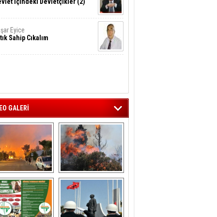
vlet İçindeki Devletçikler (2)
şar Eyice
tık Sahip Cıkalım
EO GALERİ
liağa ‘da  otluk 
Aliağa'nın Ciğerleri 
alanda çıkan 
Yandı
yangın evlere 
sıçramadan 
söndürüldü