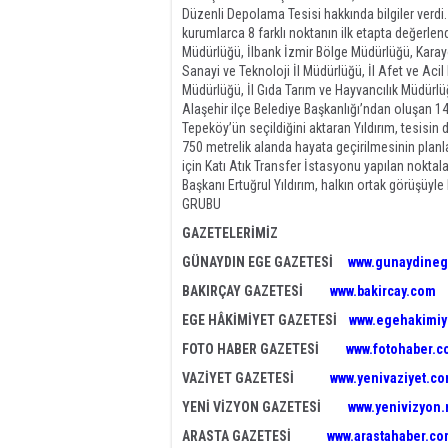
Düzenli Depolama Tesisi hakkında bilgiler verdi. 
kurumlarca 8 farklı noktanın ilk etapta değerlend
Müdürlüğü, İlbank İzmir Bölge Müdürlüğü, Karayo
Sanayi ve Teknoloji İl Müdürlüğü, İl Afet ve Aci
Müdürlüğü, İl Gıda Tarım ve Hayvancılık Müdürlü
Alaşehir ilçe Belediye Başkanlığı’ndan oluşan 1
Tepeköy’ün seçildiğini aktaran Yıldırım, tesisin
750 metrelik alanda hayata geçirilmesinin planl
için Katı Atık Transfer İstasyonu yapılan noktal
Başkanı Ertuğrul Yıldırım, halkın ortak görüşüyle
GRUBU
GAZETELERİMİZ
GÜNAYDIN EGE GAZETESİ
www.gunaydineg
BAKIRÇAY GAZETESİ
www.bakircay.com
EGE HÂKİMİYET GAZETESİ
www.egehakimiy
FOTO HABER GAZETESİ
www.fotohaber.c
VAZİYET GAZETESİ
www.yenivaziyet.c
YENİ VİZYON GAZETESİ
www.yenivizyon.
ARASTA GAZETESİ
www.arastahaber.c