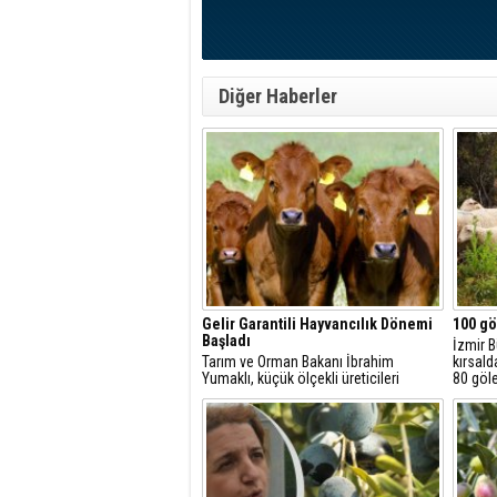
Diğer Haberler
Gelir Garantili Hayvancılık Dönemi
100 gö
Başladı
İzmir B
Tarım ve Orman Bakanı İbrahim
kırsald
Yumaklı, küçük ölçekli üreticileri
80 göl
desteklemek amacıyla "Gelir Garantili
çıkarm
Besicilik Projesi"ni hayata
hayatı 
geçirdiklerini açıkladı.
yangınl