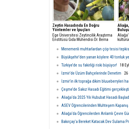
Zeytin Hasadında En Doğru
Aliağa
Yöntemler ve İpuçları
Buluş
Ege Üniversitesi Zeytincilik Araştırma
Aliağa’
Enstitüsü Gıda Mühendisi Dr. Berna
kültürü
Yıldırım, zeytin hasadında dikkat
destekl
edilmesi gereken en önemli noktalara
Şenliği
Menemenli muhtarlardan çöp tesisi tepkis
dair açıklamalarda bulundu.
10.30'
düzenl
Büyükşehir’den yanan köylere 40 tonluk y
Türkiye’de su fakirliği riski büyüyor!
18 Ey
İzmir’de Üzüm Bahçelerinde Denetim
26
İzmir’in ilk toprağa dikim bluueberryleri ha
Çeşme’de Sakız Hasadı Eğitimi gerçekleştir
Aliağa'da 2025 Yılı Hububat Hasadı Başlad
ASEV Öğrencilerinden Muhteşem Kapanış
Aliağa’da Öğrencilerden Anlamlı Çevre Gün
Bakırçay'a Bereket Katacak Dev Sulama Pr