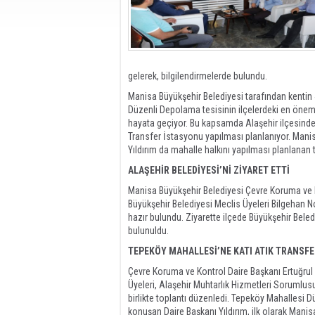
gelerek, bilgilendirmelerde bulundu.
Manisa Büyükşehir Belediyesi tarafından kentin 
Düzenli Depolama tesisinin ilçelerdeki en önemli 
hayata geçiyor. Bu kapsamda Alaşehir ilçesinde 
Transfer İstasyonu yapılması planlanıyor. Mani
Yıldırım da mahalle halkını yapılması planlanan t
ALAŞEHİR BELEDİYESİ’Nİ ZİYARET ETTİ
Manisa Büyükşehir Belediyesi Çevre Koruma ve Ko
Büyükşehir Belediyesi Meclis Üyeleri Bilgehan N
hazır bulundu. Ziyarette ilçede Büyükşehir Beledi
bulunuldu.
TEPEKÖY MAHALLESİ’NE KATI ATIK TRANSF
Çevre Koruma ve Kontrol Daire Başkanı Ertuğrul Y
Üyeleri, Alaşehir Muhtarlık Hizmetleri Soruml
birlikte toplantı düzenledi. Tepeköy Mahallesi 
konuşan Daire Başkanı Yıldırım, ilk olarak Mani