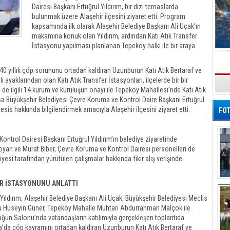
Dairesi Başkanı Ertuğrul Yıldırım, bir dizi temaslarda
bulunmak üzere Alaşehir ilçesini ziyaret etti. Program
kapsamında ilk olarak Alaşehir Belediye Başkanı Ali Uçak’ın
makamına konuk olan Yıldırım, ardından Katı Atık Transfer
İstasyonu yapılması planlanan Tepeköy halkı ile bir araya
40 yıllık çöp sorununu ortadan kaldıran Uzunburun Katı Atık Bertaraf ve
ayaklarından olan Katı Atık Transfer İstasyonları, ilçelerde bir bir
s
de ilgili 14 kurum ve kuruluşun onayı ile Tepeköy Mahallesi’nde Katı Atık
sa Büyükşehir Belediyesi Çevre Koruma ve Kontrol Daire Başkanı Ertuğrul
esis hakkında bilgilendirmek amacıyla Alaşehir ilçesini ziyaret etti.
FOT
ntrol Dairesi Başkanı Ertuğrul Yıldırım’ın belediye ziyaretinde
oyan ve Murat Biber, Çevre Koruma ve Kontrol Dairesi personelleri de
yesi tarafından yürütülen çalışmalar hakkında fikir alış verişinde
ER İSTASYONUNU ANLATTI
De
Al
ıldırım, Alaşehir Belediye Başkanı Ali Uçak, Büyükşehir Belediyesi Meclis
usu Hüseyin Güner, Tepeköy Mahalle Muhtarı Abdurrahman Malçok ile
Düğün Salonu’nda vatandaşların katılımıyla gerçekleşen toplantıda
sa’da çöp kavramını ortadan kaldıran Uzunburun Katı Atık Bertaraf ve