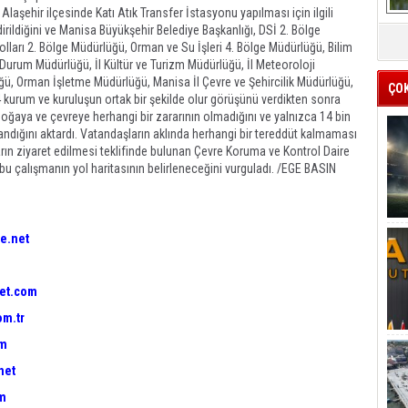
Alaşehir ilçesinde Katı Atık Transfer İstasyonu yapılması için ilgili
irildiğini ve Manisa Büyükşehir Belediye Başkanlığı, DSİ 2. Bölge
lları 2. Bölge Müdürlüğü, Orman ve Su İşleri 4. Bölge Müdürlüğü, Bilim
l Durum Müdürlüğü, İl Kültür ve Turizm Müdürlüğü, İl Meteoroloji
ğü, Orman İşletme Müdürlüğü, Manisa İl Çevre ve Şehircilik Müdürlüğü,
ÇO
4 kurum ve kuruluşun ortak bir şekilde olur görüşünü verdikten sonra
 doğaya ve çevreye herhangi bir zararının olmadığını ve yalnızca 14 bin
andığını aktardı. Vatandaşların aklında herhangi bir tereddüt kalmaması
arın ziyaret edilmesi teklifinde bulunan Çevre Koruma ve Kontrol Daire
 bu çalışmanın yol haritasının belirleneceğini vurguladı. /EGE BASIN
e.net
et.com
om.tr
om
net
om