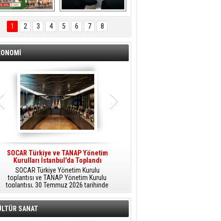
ÖNAL TARIM 
Aliağa'da Polis 
TANITIM FİLMİ
Haftası Kutlandı
1
2
3
4
5
6
7
8
KONOMİ
SOCAR Türkiye ve TANAP Yönetim
Tüpraş Temiz Hidrojen
Kurulları İstanbul'da Toplandı
Teknolojisini Sahada Test Edecek
SOCAR Türkiye Yönetim Kurulu
Stratejik Dönüşüm Planı kapsamında
toplantısı ve TANAP Yönetim Kurulu
düşük karbonlu ve yenilenebilir enerji
toplantısı, 30 Temmuz 2026 tarihinde
çözümlerine odaklanan Tüpraş, temiz
İstanbul’da gerçekleştirildi.
hidrojen teknolojileri alanında yenilikçi
projelere öncülük ediyor.
ÜLTÜR SANAT