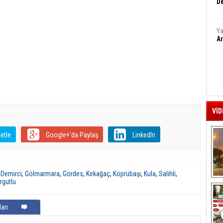
De
Ya
Ar
VİD
etle
Google+'da Paylaş
LinkedIn
,
Demirci
,
Gölmarmara
,
Gördes
,
Kırkağaç
,
Köprübaşı
,
Kula
,
Salihli
,
rgutlu
A
arı