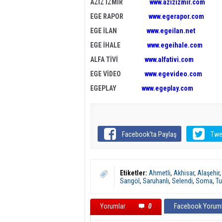
AZİZ İZMİR
www.azizizmir.com
EGE RAPOR
www.egerapor.com
EGE İLAN
www.egeilan.net
EGE İHALE
www.egeihale.com
ALFA TİVİ
www.alfativi.com
EGE VİDEO
www.egevideo.com
EGEPLAY
www.egeplay.com
Facebook'ta Paylaş
Twe
Etiketler:
Ahmetli
,
Akhisar
,
Alaşehir
Sarıgöl
,
Saruhanlı
,
Selendi
,
Soma
,
Tu
Yorumlar
0
Facebook Yoruml