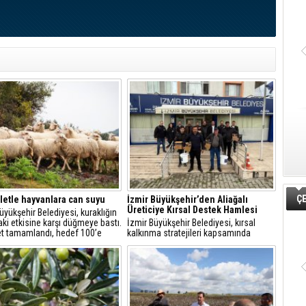
ÇE
letle hayvanlara can suyu
İzmir Büyükşehir’den Aliağalı
Üreticiye Kırsal Destek Hamlesi
üyükşehir Belediyesi, kuraklığın
aki etkisine karşı düğmeye bastı.
İzmir Büyükşehir Belediyesi, kırsal
et tamamlandı, hedef 100’e
kalkınma stratejileri kapsamında
ak. Hem üretici hem yaban
Aliağa’daki küçük ölçekli hayvancılık
nefes alacak, göletler
işletmelerine yönelik ekipman ve hijyen
arda bile kullanılacak.
desteği sağladı.