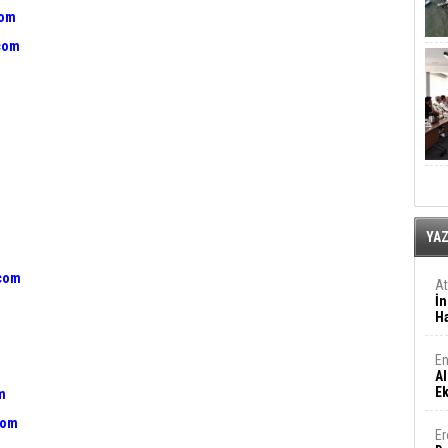
com
com
YA
.com
A
İn
Ha
En
Al
E
m
com
Er