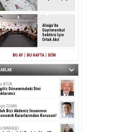
Aliağa'da
Gayrimenkul
Sektörü İçin
Ortak Akıl
Buluşması
BU AY
|
BU HAFTA
|
DÜN
ZARLAR
ta ATUN
giliz Dönemindeki Dini
klarımız
gin CİVAN
lah Bizi Akdeniz İnsanının
konomik Kararlarından Korusun!
ol MARAŞLI