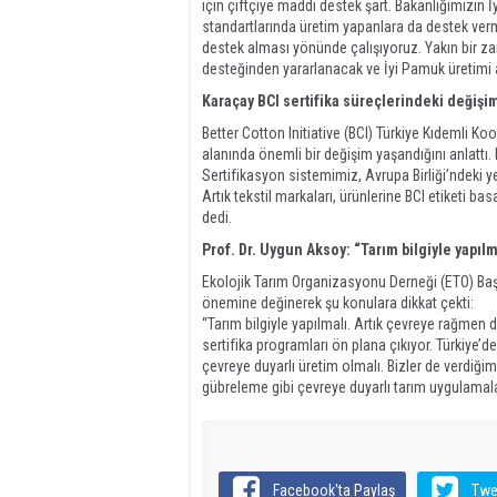
için çiftçiye maddi destek şart. Bakanlığımızın İ
standartlarında üretim yapanlara da destek verme
destek alması yönünde çalışıyoruz. Yakın bir 
desteğinden yararlanacak ve İyi Pamuk üretimi a
Karaçay BCI sertifika süreçlerindeki değişim
Better Cotton Initiative (BCI) Türkiye Kıdemli Ko
alanında önemli bir değişim yaşandığını anlattı
Sertifikasyon sistemimiz, Avrupa Birliği’ndeki 
Artık tekstil markaları, ürünlerine BCI etiketi ba
dedi.
Prof. Dr. Uygun Aksoy: “Tarım bilgiyle yapılm
Ekolojik Tarım Organizasyonu Derneği (ETO) Başk
önemine değinerek şu konulara dikkat çekti:
“Tarım bilgiyle yapılmalı. Artık çevreye rağmen d
sertifika programları ön plana çıkıyor. Türkiye’de
çevreye duyarlı üretim olmalı. Bizler de verdiğim
gübreleme gibi çevreye duyarlı tarım uygulamalar
Facebook'ta Paylaş
Twe