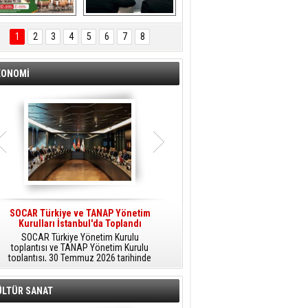
ÖNAL TARIM 
Aliağa'da Polis 
TANITIM FİLMİ
Haftası Kutlandı
1
2
3
4
5
6
7
8
KONOMİ
SOCAR Türkiye ve TANAP Yönetim
Tüpraş Temiz Hidrojen
Kurulları İstanbul'da Toplandı
Teknolojisini Sahada Test Edecek
SOCAR Türkiye Yönetim Kurulu
Stratejik Dönüşüm Planı kapsamında
toplantısı ve TANAP Yönetim Kurulu
düşük karbonlu ve yenilenebilir enerji
toplantısı, 30 Temmuz 2026 tarihinde
çözümlerine odaklanan Tüpraş, temiz
İstanbul’da gerçekleştirildi.
hidrojen teknolojileri alanında yenilikçi
projelere öncülük ediyor.
ÜLTÜR SANAT