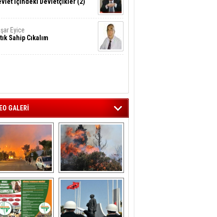
vlet İçindeki Devletçikler (2)
şar Eyice
tık Sahip Cıkalım
EO GALERİ
liağa ‘da  otluk 
Aliağa'nın Ciğerleri 
alanda çıkan 
Yandı
yangın evlere 
sıçramadan 
söndürüldü