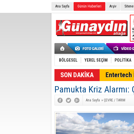
Ana Sayfa
Günün Haberleri
Arşiv
Sitene
BÖLGESEL
YEREL SEÇİM
POLİTİKA
SON DAKİKA
Entertech İ
Pamukta Kriz Alarmı: 
Ana Sayfa
»
ÇEVRE / TARIM