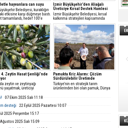
letle hayvanlara can suyu
İzmir Büyükşehir’den Aliağalı
Üreticiye Kırsal Destek Hamlesi
üyükşehir Belediyesi, kuraklığın
aki etkisine karşı düğmeye bastı.
İzmir Büyükşehir Belediyesi, kırsal
et tamamlandı, hedef 100’e
kalkınma stratejileri kapsamında
ak. Hem üretici hem yaban
Aliağa’daki küçük ölçekli hayvancılık
nefes alacak, göletler
işletmelerine yönelik ekipman ve hijyen
E
arda bile kullanılacak.
desteği sağladı.
, 4. Zeytin Hasat Şenliği’nde
Pamukta Kriz Alarmı: Çözüm
uyor
Sürdürülebilir Üretimde
da zeytin ve zeytinyağı
Türkiye’nin en stratejik tarım
nü yaşatmak, üreticiyi
ürünlerinden biri olan pamuk, Dünya
emek için 4. Zeytin Hasat
Pamuk Günü kapsamında Söke’de bir
, 21 Ekim 2025 Salı günü saat
kez daha gündeme taşındı.
i!
07 Ekim 2025 Salı 11:18
da Çıtak Meydanı'nda
enecek.
em desteği
22 Eylül 2025 Pazartesi 10:07
lül 2025 Perşembe 15:17
K
 Ağustos 2025 Salı 15:09