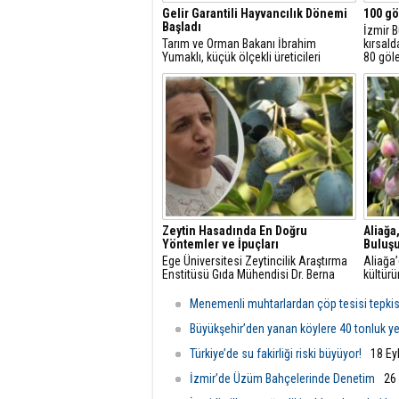
Gelir Garantili Hayvancılık Dönemi
100 gö
Başladı
İzmir B
Tarım ve Orman Bakanı İbrahim
kırsald
Yumaklı, küçük ölçekli üreticileri
80 göl
desteklemek amacıyla "Gelir Garantili
çıkarm
Besicilik Projesi"ni hayata
hayatı 
geçirdiklerini açıkladı.
yangınl
Zeytin Hasadında En Doğru
Aliağa
Yöntemler ve İpuçları
Buluş
Ege Üniversitesi Zeytincilik Araştırma
Aliağa’
Enstitüsü Gıda Mühendisi Dr. Berna
kültürü
Yıldırım, zeytin hasadında dikkat
destekl
edilmesi gereken en önemli noktalara
Şenliği
Menemenli muhtarlardan çöp tesisi tepkis
dair açıklamalarda bulundu.
10.30'
düzenl
Büyükşehir’den yanan köylere 40 tonluk y
Türkiye’de su fakirliği riski büyüyor!
18 Ey
İzmir’de Üzüm Bahçelerinde Denetim
26