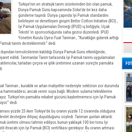
Türkiye’nin en stratejik tarım ürünlerinden biri olan pamuk,
Dünya Pamuk Günü kapsamında Söke’de bir kez daha
gündeme taşındı. Dünya çapında İyi Pamuk standardını
belirleyen ve denetleyen girişim Better Cotton Initiative (BCI) ,
İyi Pamuk Uygulamaları Derneği (IPUD) iş birliğiyle, Uçak
Tekstil ’in sponsorluğunda saha gezisi düzenledi. IPUD
Yönetim Kurulu Üyesi Fuat Tanman , “Kuraklığın giderek arttığı
 Pamuk tarımı desteklenmeli.” dedi.
s
t dışından temsilcilerinin katıldığı Dünya Pamuk Günü etkinliğinde,
i ziyaret edildi. Tanmanlar Tarım tarlasında İyi Pamuk tarımı uygulamaları
katılımcılar, tarladan çırçıra ve iplik üretimine uzanan süreçte pamukta
FOT
i.
uat Tanman , kuraklık ve artan maliyetler nedeniyle sektörün zor durumda
na hammaddesi; ancak verim suya bağlı. Modern sulama tekniklerine
ayız. Türkiye’nin pamukta rekabet gücünü kaybetmemesi için İyi Pamuk
yor.” dedi.
De
Al
laması yüzde 25 iken Türkiye’de bu oranın yüzde 12 civarında olduğuna
 devlet desteğine ihtiyaç duyulduğunu söyledi. Tanman şunları aktardı:
amuk üretimi olması tahmin ediliyor, bunun yaklaşık 100 bin tonu İyi
il ihracatı için İyi Pamuk (BCI) sertifikası gerekiyor. Bu oranın artması