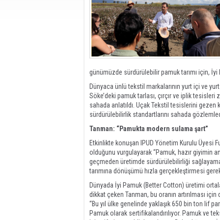
günümüzde sürdürülebilir pamuk tarımı için, İyi
Dünyaca ünlü tekstil markalarının yurt içi ve yur
Söke’deki pamuk tarlası, çırçır ve iplik tesisler
sahada anlatıldı. Uçak Tekstil tesislerini gezen 
sürdürülebilirlik standartlarını sahada gözlemled
Tanman: “Pamukta modern sulama şart”
Etkinlikte konuşan IPUD Yönetim Kurulu Üyesi F
olduğunu vurgulayarak “Pamuk, hazır giyimin a
geçmeden üretimde sürdürülebilirliği sağlayam
tarımına dönüşümü hızla gerçekleştirmesi gereki
Dünyada İyi Pamuk (Better Cotton) üretimi orta
dikkat çeken Tanman, bu oranın artırılması için
“Bu yıl ülke genelinde yaklaşık 650 bin ton lif p
Pamuk olarak sertifikalandırılıyor. Pamuk ve tekst