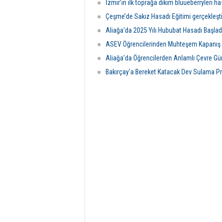
İzmir’in ilk toprağa dikim bluueberryleri ha
Çeşme’de Sakız Hasadı Eğitimi gerçekleştir
Aliağa'da 2025 Yılı Hububat Hasadı Başlad
ASEV Öğrencilerinden Muhteşem Kapanış
Aliağa’da Öğrencilerden Anlamlı Çevre Gün
Bakırçay'a Bereket Katacak Dev Sulama Pr