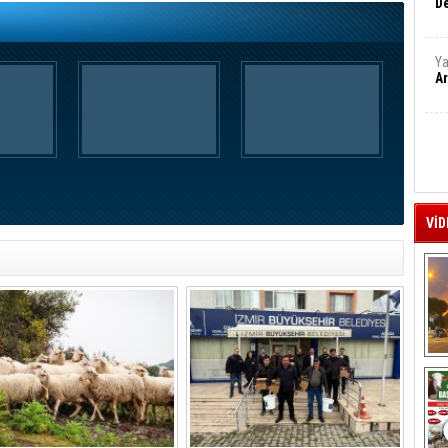
De
Ya
Ar
VİD
A