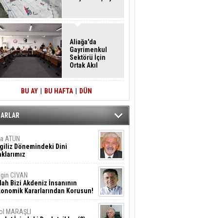
Aliağa'da
Gayrimenkul
Sektörü İçin
Ortak Akıl
Buluşması
BU AY
|
BU HAFTA
|
DÜN
ZARLAR
ta ATUN
giliz Dönemindeki Dini
klarımız
gin CİVAN
lah Bizi Akdeniz İnsanının
konomik Kararlarından Korusun!
ol MARAŞLI