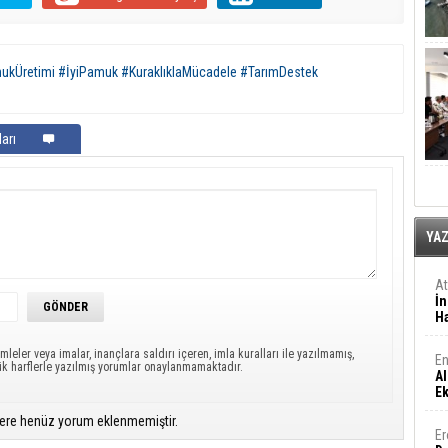
mukÜretimi #İyiPamuk #KuraklıklaMücadele #TarımDestek
arı
YA
A
İn
Ha
mleler veya imalar, inançlara saldırı içeren, imla kuralları ile yazılmamış,
En
ük harflerle yazılmış yorumlar onaylanmamaktadır.
Al
E
ere henüz yorum eklenmemiştir.
Er