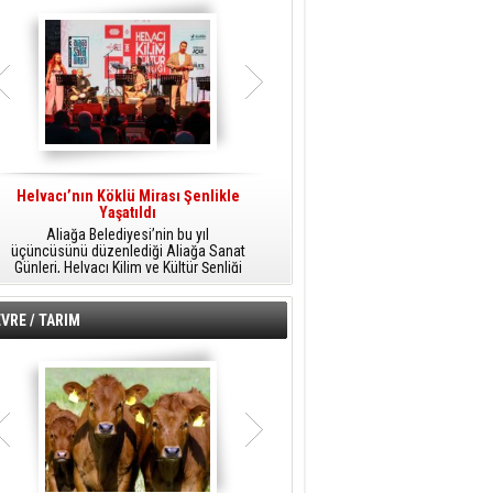
Helvacı’nın Köklü Mirası Şenlikle
Helvacı’da Kültür, Sanat Ve Müzik
A
Yaşatıldı
Şöleni
Aliağa Belediyesi’nin bu yıl
Aliağa Belediyesi tarafından
üçüncüsünü düzenlediği Aliağa Sanat
düzenlenen Aliağa Sanat Günleri, 25
Günleri, Helvacı Kilim ve Kültür Şenliği
Temmuz Cumartesi günü Helvacı’da
ile Helvacı’da renkli bir güne sahne
birbirinden renkli etkinliklerle devam
A
oldu.
edecek.
VRE / TARIM
o