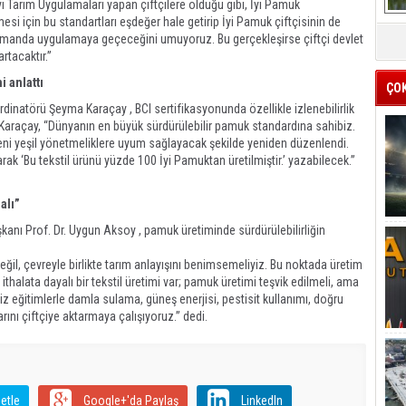
yi Tarım Uygulamaları yapan çiftçilere olduğu gibi, İyi Pamuk
si için bu standartları eşdeğer hale getirip İyi Pamuk çiftçisinin de
zamanda uygulamaya geçeceğini umuyoruz. Bu gerçekleşirse çiftçi devlet
rtacaktır.”
i anlattı
ÇO
ordinatörü Şeyma Karaçay , BCI sertifikasyonunda özellikle izlenebilirlik
. Karaçay, “Dünyanın en büyük sürdürülebilir pamuk standardına sahibiz.
yeni yeşil yönetmeliklere uyum sağlayacak şekilde yeniden düzenlendi.
sarak ‘Bu tekstil ürünü yüzde 100 İyi Pamuktan üretilmiştir.’ yazabilecek.”
alı”
anı Prof. Dr. Uygun Aksoy , pamuk üretiminde sürdürülebilirliğin
eğil, çevreyle birlikte tarım anlayışını benimsemeliyiz. Bu noktada üretim
 ithalata dayalı bir tekstil üretimi var; pamuk üretimi teşvik edilmeli, ama
iz eğitimlerle damla sulama, güneş enerjisi, pestisit kullanımı, doğru
ını çiftçiye aktarmaya çalışıyoruz.” dedi.
etle
Google+'da Paylaş
LinkedIn