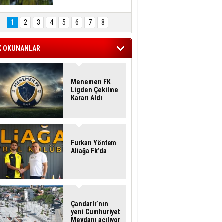
Hasan Eser'in 
Objektifinden
1
2
3
4
5
6
7
8
K OKUNANLAR
Menemen FK
Ligden Çekilme
Kararı Aldı
Furkan Yöntem
Aliağa Fk’da
Çandarlı’nın
yeni Cumhuriyet
Meydanı açılıyor