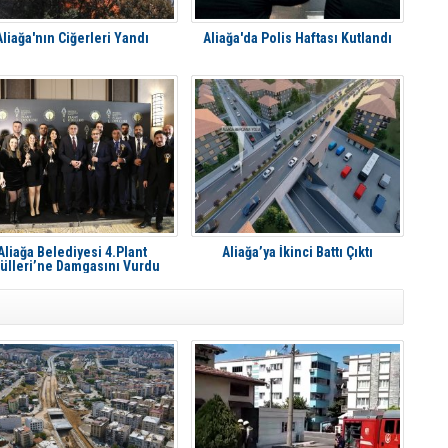
Aliağa'nın Ciğerleri Yandı
Aliağa'da Polis Haftası Kutlandı
Aliağa Belediyesi 4.Plant
Aliağa’ya İkinci Battı Çıktı
ülleri’ne Damgasını Vurdu