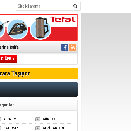
rine İstifa
ı
DİĞER »
zara Taşıyor
pıldı
 Toplandı
A.Ş.’Ye İletti
Çağrısı
egoriler
 hızlı müdahale
'ye Geçti
ALFA TV
GÜNCEL
FRAGMAN
GEZİ TANITIM