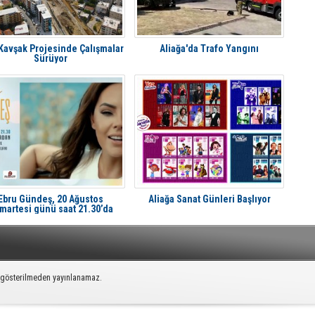
 Kavşak Projesinde Çalışmalar
Aliağa'da Trafo Yangını
Sürüyor
Ebru Gündeş, 20 Ağustos
Aliağa Sanat Günleri Başlıyor
martesi günü saat 21.30’da
liağa'da Avcı Ramadan’da
k gösterilmeden yayınlanamaz.