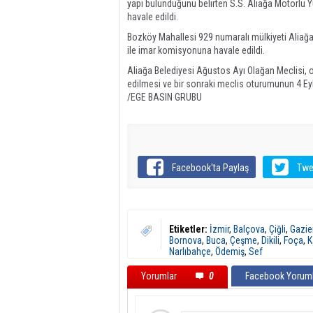
yapı bulunduğunu belirten S.S. Aliağa Motorlu Y
havale edildi.
Bozköy Mahallesi 929 numaralı mülkiyeti Aliağa 
ile imar komisyonuna havale edildi.
Aliağa Belediyesi Ağustos Ayı Olağan Meclisi, 
edilmesi ve bir sonraki meclis oturumunun 4 Eyl
/EGE BASIN GRUBU
Facebook'ta Paylaş
Twe
Etiketler:
İzmir
,
Balçova
,
Çiğli
,
Gazie
Bornova
,
Buca
,
Çeşme
,
Dikili
,
Foça
,
K
Narlıbahçe
,
Ödemiş
,
Sef
Yorumlar
0
Facebook Yoruml