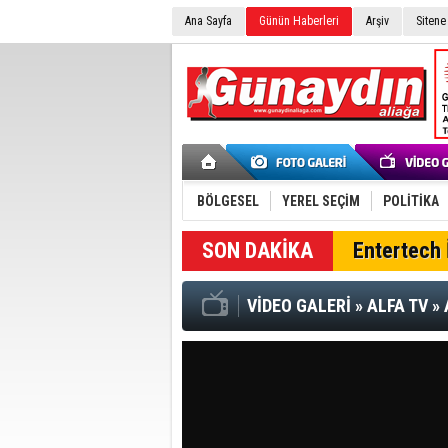
Ana Sayfa
Günün Haberleri
Arşiv
Sitene
BÖLGESEL
YEREL SEÇİM
POLİTİKA
Entertech İ
VİDEO GALERİ
»
ALFA TV
»