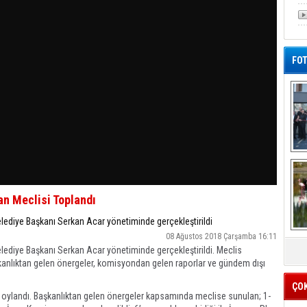
FOT
De
Al
an Meclisi Toplandı
lediye Başkanı Serkan Acar yönetiminde gerçekleştirildi
08 Ağustos 2018 Çarşamba 16:11
lediye Başkanı Serkan Acar yönetiminde gerçekleştirildi. Meclis
anlıktan gelen önergeler, komisyondan gelen raporlar ve gündem dışı
ÇO
r oylandı. Başkanlıktan gelen önergeler kapsamında meclise sunulan; 1-