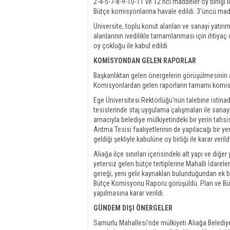
2-4-5-7-8-9-10-11 ve 12’nci maddeler oy birliği 
Bütçe komisyonlarına havale edildi. 3’üncü madde
Üniversite, toplu konut alanları ve sanayi yatırı
alanlarının ivedilikle tamamlanması için ihtiya
oy çokluğu ile kabul edildi.
KOMİSYONDAN GELEN RAPORLAR
Başkanlıktan gelen önergelerin görüşülmesinin
Komisyonlardan gelen raporların tamamı komisyonl
Ege Üniversitesi Rektörlüğü'nün talebine istinade
tesislerinde staj uygulama çalışmaları ile sanayi
amacıyla belediye mülkiyetindeki bir yerin tahsi
Arıtma Tesisi faaliyetlerinin de yapılacağı bi
geldiği şekliyle kabulüne oy birliği ile karar verild
Aliağa ilçe sınırları içerisindeki alt yapı ve diğe
yetersiz gelen bütçe tertiplerine Mahalli İdare
gereği, yeni gelir kaynakları bulunduğundan ek bü
Bütçe Komisyonu Raporu görüşüldü. Plan ve Büt
yapılmasına karar verildi.
GÜNDEM DIŞI ÖNERGELER
Samurlu Mahallesi’nde mülkiyeti Aliağa Belediyes