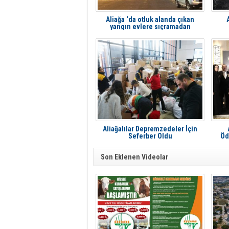
Aliağa ‘da otluk alanda çıkan
yangın evlere sıçramadan
söndürüldü
Aliağalılar Depremzedeler İçin
Seferber Oldu
Öd
Son Eklenen Videolar