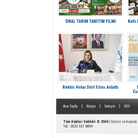
ÖNAL TARIM TANITIM FİLMİ
Katlı
Rektör Hotar Dört Yılını Anlattı
Cu
A
|
|
|
Ana Sayfa
Künye
İletişim
RSS
Tüm Hakları Saklıdır © 2004
| İzinsiz ve kayna
Tel : 0533 557 8894