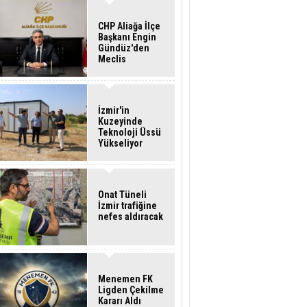
CHP Aliağa İlçe
Başkanı Engin
Gündüz'den
Meclis
Üyelerine İstifa
Çağrısı
İzmir'in
Kuzeyinde
Teknoloji Üssü
Yükseliyor
Onat Tüneli
İzmir trafiğine
nefes aldıracak
Menemen FK
Ligden Çekilme
Kararı Aldı