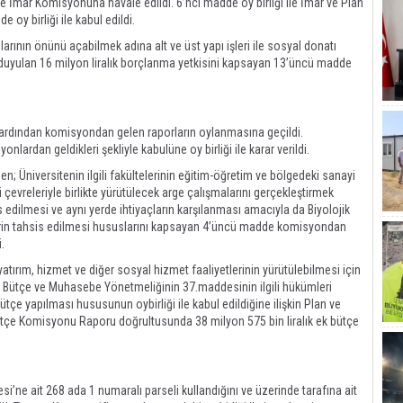
ile İmar Komisyonuna havale edildi. 6’ncı madde oy birliği ile İmar ve Plan
 oy birliği ile kabul edildi.
mlarının önünü açabilmek adına alt ve üst yapı işleri ile sosyal donatı
ç duyulan 16 milyon liralık borçlanma yetkisini kapsayan 13’üncü madde
 ardından komisyondan gelen raporların oylanmasına geçildi.
ardan geldikleri şekliyle kabulüne oy birliği ile karar verildi.
n; Üniversitenin ilgili fakültelerinin eğitim-öğretim ve bölgedeki sanayi
 çevreleriyle birlikte yürütülecek arge çalışmalarını gerçekleştirmek
s edilmesi ve aynı yerde ihtiyaçların karşılanması amacıyla da Biyolojik
r yerin tahsis edilmesi hususlarını kapsayan 4’üncü madde komisyondan
i.
r yatırım, hizmet ve diğer sosyal hizmet faaliyetlerinin yürütülebilmesi için
ler Bütçe ve Muhasebe Yönetmeliğinin 37.maddesinin ilgili hükümleri
tçe yapılması hususunun oybirliği ile kabul edildiğine ilişkin Plan ve
çe Komisyonu Raporu doğrultusunda 38 milyon 575 bin liralık ek bütçe
i’ne ait 268 ada 1 numaralı parseli kullandığını ve üzerinde tarafına ait