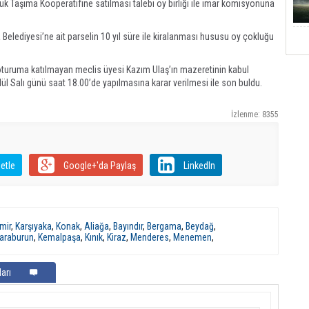
ük Taşıma Kooperatifine satılması talebi oy birliği ile imar komisyonuna
Belediyesi’ne ait parselin 10 yıl süre ile kiralanması hususu oy çokluğu
oturuma katılmayan meclis üyesi Kazım Ulaş’ın mazeretinin kabul
ül Salı günü saat 18.00’de yapılmasına karar verilmesi ile son buldu.
İzlenme: 8355
etle
Google+'da Paylaş
LinkedIn
mir
,
Karşıyaka
,
Konak
,
Aliağa
,
Bayındır
,
Bergama
,
Beydağ
,
araburun
,
Kemalpaşa
,
Kınık
,
Kiraz
,
Menderes
,
Menemen
,
arı