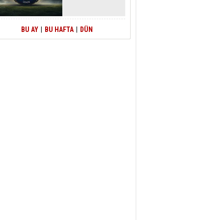
BU AY
|
BU HAFTA
|
DÜN