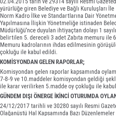
02.04.2015 tarih ve 29314 sayılı Resmi Gazete
yürürlüğe giren Belediye ve Bağlı Kuruluşları İle 
Norm Kadro İlke ve Standartlarına Dair Yönetme
Yapılmasına İlişkin Yönetmeliğe istinaden Bele
Müdürlüğü'nce duyulan ihtiyaçtan dolayı 1 sayıl
belirtilen 5. dereceli 3 adet Zabıta memuru ile 
Memuru kadrolarının ihdas edilmesinin görüşü
çokluğu ile kabul edildi.
KOMİSYONDAN GELEN RAPORLAR;
Komisyondan gelen raporlar kapsamında oylama
7-8-9 ve 10.maddeler komisyondan geldiği şekli
ile karar verilirken 5.madde oy çokluğu ile kabul
GÜNDEM DIŞI ÖNERGE İKİNCİ OTURUMDA OYL
24/12/2017 tarihli ve 30280 sayılı Resmi Gazet
Olağanüstü Hal Kapsamında Bazı Düzenlemeler