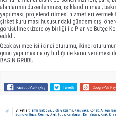
alanlarının düzenlenmesi, ışıklandırılması, bakı
yapılması, projelendirilmesi hizmetleri vermek 
şirket kurulması hususundaki gündem dışı öner
görüşülmek üzere oy birliği ile Plan ve Bütçe 
edildi.
Ocak ayı meclisi ikinci oturumu, ikinci oturum
günü yapılmasına oy birliği ile karar verilmesi i
BASIN GRUBU
Facebook'ta Paylaş
Tweetle
Google+'da Pay
Etiketler:
İzmir
,
Balçova
,
Çiğli
,
Gaziemir
,
Karşıyaka
,
Konak
,
Aliağa
,
Bay
Bornova
,
Buca
,
Çeşme
,
Dikili
,
Foça
,
Karaburun
,
Kemalpaşa
,
Kınık
,
Kira