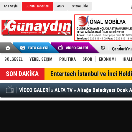
Ana Sayfa
Günün Haberleri
Arşiv
Sitene Ekle
Menemen FK
Aliağa'da G
Çandarlı’n
Furkan Yön
Chp Aliağa
BÖLGESEL
YEREL SEÇİM
POLİTİKA
SPOR
EKONOMİ
İHAL
AK Parti Al
SOCAR Türk
SON DAKİKA
Entertech İstanbul ve İnci Holdi
Trafiği dur
Alto, İnşaa
TÜVTÜRK’te
VİDEO GALERİ
»
ALFA TV
»
Aliağa Belediyesi Ocak A
Aliağa'daki
Chp Aliağa'
Dikili'de D
Helvacı’nın
Aliağa-Midi