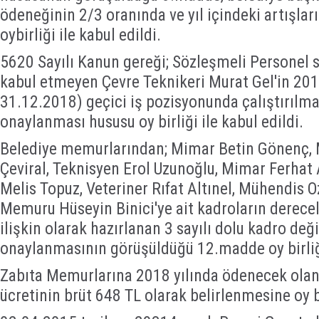
ödeneğinin 2/3 oranında ve yıl içindeki artışlar
oybirliği ile kabul edildi.
5620 Sayılı Kanun gereği; Sözleşmeli Personel
kabul etmeyen Çevre Teknikeri Murat Gel'in 2018
31.12.2018) geçici iş pozisyonunda çalıştırılmas
onaylanması hususu oy birliği ile kabul edildi.
Belediye memurlarından; Mimar Betin Gönenç, M
Çeviral, Teknisyen Erol Uzunoğlu, Mimar Ferhat 
Melis Topuz, Veteriner Rıfat Altınel, Mühendis 
Memuru Hüseyin Binici'ye ait kadroların derecel
ilişkin olarak hazırlanan 3 sayılı dolu kadro deği
onaylanmasının görüşüldüğü 12.madde oy birliği 
Zabıta Memurlarına 2018 yılında ödenecek olan
ücretinin brüt 648 TL olarak belirlenmesine oy bir