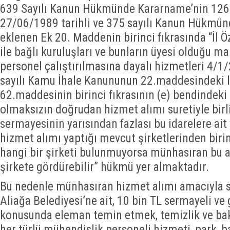
639 Sayılı Kanun Hükmünde Kararname’nin 126
27/06/1989 tarihli ve 375 sayılı Kanun Hükmü
eklenen Ek 20. Maddenin birinci fıkrasında “İl Öz
ile bağlı kuruluşları ve bunların üyesi olduğu maha
personel çalıştırılmasına dayalı hizmetleri 4/1/
sayılı Kamu İhale Kanununun 22.maddesindeki lim
62.maddesinin birinci fıkrasının (e) bendindeki 
olmaksızın doğrudan hizmet alımı suretiyle birli
sermayesinin yarısından fazlası bu idarelere ai
hizmet alımı yaptığı mevcut şirketlerinden birin
hangi bir şirketi bulunmuyorsa münhasıran bu a
şirkete gördürebilir” hükmü yer almaktadır.
Bu nedenle münhasıran hizmet alımı amacıyla
Aliağa Belediyesi’ne ait, 10 bin TL sermayeli ve
konusunda eleman temin etmek, temizlik ve ba
her türlü mühendislik personeli hizmeti, park, 