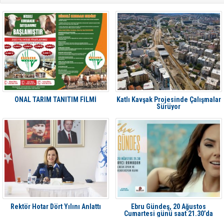
ÖNAL TARIM TANITIM FİLMİ
Katlı Kavşak Projesinde Çalışmalar
Sürüyor
Rektör Hotar Dört Yılını Anlattı
Ebru Gündeş, 20 Ağustos
Cumartesi günü saat 21.30’da
Aliağa'da Avcı Ramadan’da