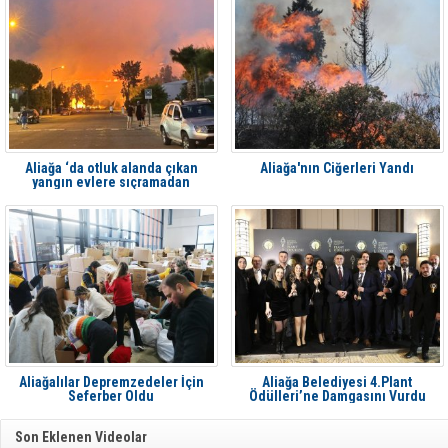
Aliağa ‘da otluk alanda çıkan
Aliağa'nın Ciğerleri Yandı
yangın evlere sıçramadan
söndürüldü
Aliağalılar Depremzedeler İçin
Aliağa Belediyesi 4.Plant
Seferber Oldu
Ödülleri’ne Damgasını Vurdu
Son Eklenen Videolar