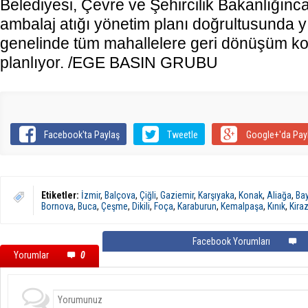
Belediyesi, Çevre ve Şehircilik Bakanlığın
ambalaj atığı yönetim planı doğrultusunda y
genelinde tüm mahallelere geri dönüşüm kon
planlıyor. /EGE BASIN GRUBU
Facebook'ta Paylaş
Tweetle
Google+'da Pay
Etiketler:
İzmir
,
Balçova
,
Çiğli
,
Gaziemir
,
Karşıyaka
,
Konak
,
Aliağa
,
Bay
Bornova
,
Buca
,
Çeşme
,
Dikili
,
Foça
,
Karaburun
,
Kemalpaşa
,
Kınık
,
Kira
Facebook Yorumları
Yorumlar
0