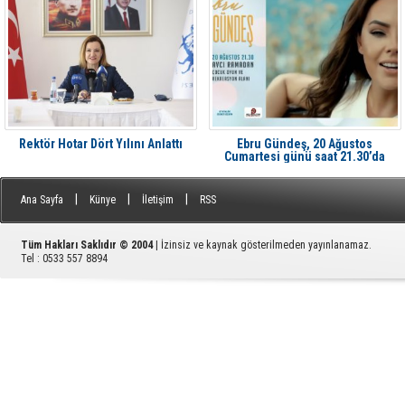
Rektör Hotar Dört Yılını Anlattı
Ebru Gündeş, 20 Ağustos
Cumartesi günü saat 21.30’da
Aliağa'da Avcı Ramadan’da
|
|
|
Ana Sayfa
Künye
İletişim
RSS
Tüm Hakları Saklıdır © 2004
| İzinsiz ve kaynak gösterilmeden yayınlanamaz.
Tel : 0533 557 8894