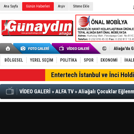
Ana Sayfa
Günün Haberleri
Arşiv
Sitene Ekle
Menemen FK
Aliağa'da G
Çandarlı’n
Furkan Yön
Chp Aliağa
BÖLGESEL
YEREL SEÇİM
POLİTİKA
SPOR
EKONOMİ
İHAL
AK Parti Al
SOCAR Türk
SON DAKİKA
Entertech İstanbul ve İnci Holdi
Trafiği dur
Alto, İnşaa
TÜVTÜRK’te
VİDEO GALERİ
»
ALFA TV
»
Aliağalı Çocuklar Eğlen
Aliağa'daki
Chp Aliağa'
Dikili'de D
Helvacı’nın
Aliağa-Midi