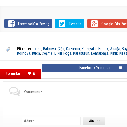
Facebook'ta Paylaş
Tweetle
Google+'da Pay
Etiketler:
İzmir
,
Balçova
,
Çiğli
,
Gaziemir
,
Karşıyaka
,
Konak
,
Aliağa
,
Bay
Bornova
,
Buca
,
Çeşme
,
Dikili
,
Foça
,
Karaburun
,
Kemalpaşa
,
Kınık
,
Kira
Facebook Yorumları
Yorumlar
0