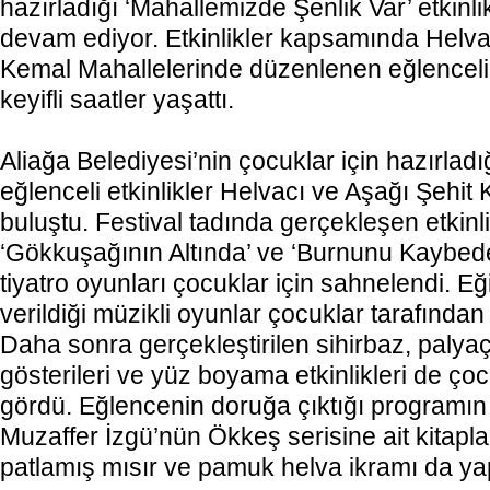
hazırladığı ‘Mahallemizde Şenlik Var’ etkinlik
devam ediyor. Etkinlikler kapsamında Helva
Kemal Mahallelerinde düzenlenen eğlenceli 
keyifli saatler yaşattı.
Aliağa Belediyesi’nin çocuklar için hazırladı
eğlenceli etkinlikler Helvacı ve Aşağı Şehit 
buluştu. Festival tadında gerçekleşen etkinli
‘Gökkuşağının Altında’ ve ‘Burnunu Kaybede
tiyatro oyunları çocuklar için sahnelendi. Eğ
verildiği müzikli oyunlar çocuklar tarafından
Daha sonra gerçekleştirilen sihirbaz, paly
gösterileri ve yüz boyama etkinlikleri de ço
gördü. Eğlencenin doruğa çıktığı programı
Muzaffer İzgü’nün Ökkeş serisine ait kitapla
patlamış mısır ve pamuk helva ikramı da yap