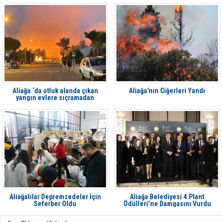
Aliağa ‘da otluk alanda çıkan
Aliağa'nın Ciğerleri Yandı
yangın evlere sıçramadan
söndürüldü
Aliağalılar Depremzedeler İçin
Aliağa Belediyesi 4.Plant
Seferber Oldu
Ödülleri’ne Damgasını Vurdu