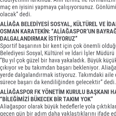
maç en iyisini yapmaya çalışıyorsunuz. Gönlümü
olacak” dedi.
ALİAĞA BELEDİYESİ SOSYAL, KÜLTÜREL VE İDA
OSMAN KARATEKİN: “ALİAĞASPOR’UN BAYRAĞI
DALGALANDIRMAK İSTİYORUZ”
Sportif başarının bir kent için çok önemli olduğ
Belediyesi Sosyal, Kültürel ve İdari İşler Müdür
“Bu yıl çok güzel bir hava yakaladık. Büyük küç
çıkıyor ve bu takımdan başarı bekleniyor. Aliağ
yerde dalgalandırmak istiyoruz. Takımdaki aile
sürece başarı da kendiliğinden gelecektir” dedi.
ALİAĞASPOR FK YÖNETİM KURULU BAŞKANI H
“BİLEĞİMİZİ BÜKECEK BİR TAKIM YOK”
Aliağaspor olarak büyük hedeflerle yola çıktıklar
geçen gün bir adım daha yaklaştıklarını ifade e