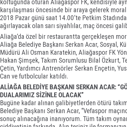
koltuğunda oturan Aliağaspor FK, kendisiyle ay
karşılaşması öncesinde bir araya gelerek moral
2018 Pazar günü saat 14.00’te Petkim Stadında 
ağırlayacak olan sarı siyahlılar, maç öncesi gali
Aliağa’da özel bir restaurantta gerçekleşen m
Aliağa Belediye Başkanı Serkan Acar, Sosyal, Kült
Müdürü Ali Osman Karatekin, Aliağaspor FK Yön
Hakan Şimşek, Takım Sorumlusu Bilal Özkurt, T
Çetin, Yardımcı Antrenörler Serkan Ençetin, Yu
Can ve futbolcular katıldı.
ALİAĞA BELEDİYE BAŞKANI SERKAN ACAR: “
DUALARIMIZ SİZİNLE OLACAK”
Bugüne kadar alınan galibiyetlerden ötürü takı
Belediye Başkanı Serkan Acar, “Vefaspor maçınd
sonuç alınacağına inanıyorum. Tüm takım oyna
ciddiyetinin farkında. Alın teriniz ile formanızı