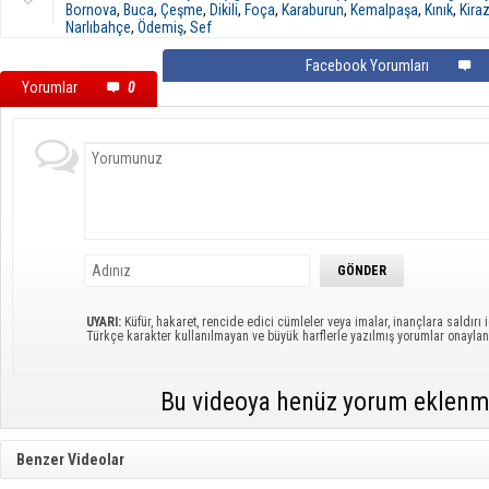
Bornova
,
Buca
,
Çeşme
,
Dikili
,
Foça
,
Karaburun
,
Kemalpaşa
,
Kınık
,
Kira
Narlıbahçe
,
Ödemiş
,
Sef
Facebook Yorumları
Yorumlar
0
UYARI:
Küfür, hakaret, rencide edici cümleler veya imalar, inançlara saldırı i
Türkçe karakter kullanılmayan ve büyük harflerle yazılmış yorumlar onayl
Bu videoya henüz yorum eklenm
Benzer Videolar