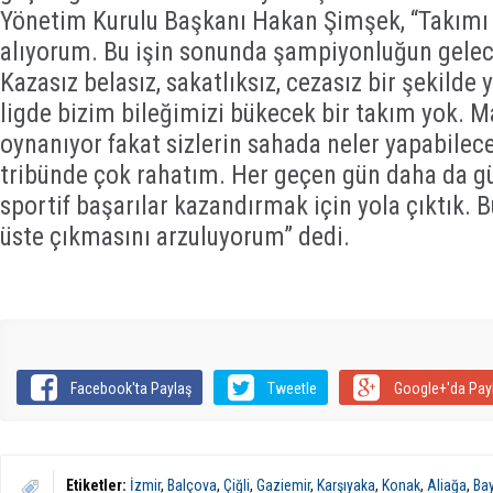
Yönetim Kurulu Başkanı Hakan Şimşek, “Takımı 
alıyorum. Bu işin sonunda şampiyonluğun gelec
Kazasız belasız, sakatlıksız, cezasız bir şekild
ligde bizim bileğimizi bükecek bir takım yok. M
oynanıyor fakat sizlerin sahada neler yapabilece
tribünde çok rahatım. Her geçen gün daha da g
sportif başarılar kazandırmak için yola çıktık. Bu
üste çıkmasını arzuluyorum” dedi.
Facebook'ta Paylaş
Tweetle
Google+'da Pay
Etiketler:
İzmir
,
Balçova
,
Çiğli
,
Gaziemir
,
Karşıyaka
,
Konak
,
Aliağa
,
Bay