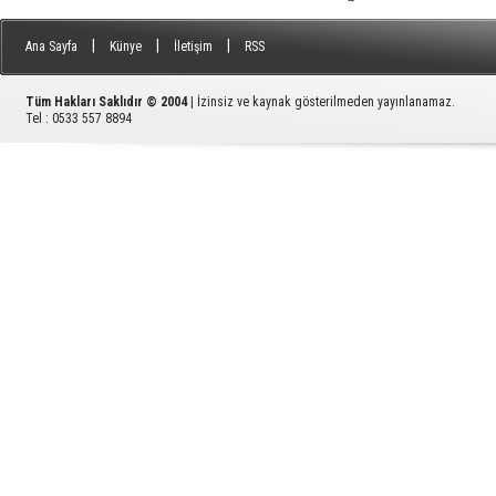
Aliağa'da Avcı Ramadan’da
|
|
|
Ana Sayfa
Künye
İletişim
RSS
Tüm Hakları Saklıdır © 2004
| İzinsiz ve kaynak gösterilmeden yayınlanamaz.
Tel : 0533 557 8894