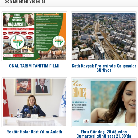
Son Eklenen Videolar
ÖNAL TARIM TANITIM FİLMİ
Katlı Kavşak Projesinde Çalışmalar
Sürüyor
Rektör Hotar Dört Yılını Anlattı
Ebru Gündeş, 20 Ağustos
Cumartesi günü saat 21.30’da