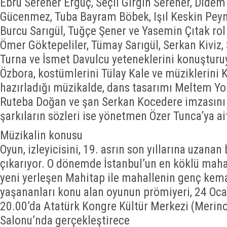
Ebru Serener Ergüç, Seçil Girgin Serener, Didem
Gücenmez, Tuba Bayram Böbek, Işıl Keskin Peyni
Burcu Sarıgül, Tuğçe Şener ve Yasemin Çıtak rol 
Ömer Göktepeliler, Tümay Sarıgül, Serkan Kiviz,
Turna ve İsmet Davulcu yeteneklerini konuştur
Özbora, kostümlerini Tülay Kale ve müziklerini
hazırladığı müzikalde, dans tasarımı Meltem Yo
Ruteba Doğan ve şan Serkan Kocedere imzasını 
şarkıların sözleri ise yönetmen Özer Tunca’ya a
Müzikalin konusu
Oyun, izleyicisini, 19. asrın son yıllarına uzana
çıkarıyor. O dönemde İstanbul’un en köklü maha
yeni yerleşen Mahitap ile mahallenin genç kema
yaşananları konu alan oyunun prömiyeri, 24 Oca
20.00’da Atatürk Kongre Kültür Merkezi (Meri
Salonu’nda gerçekleştirece