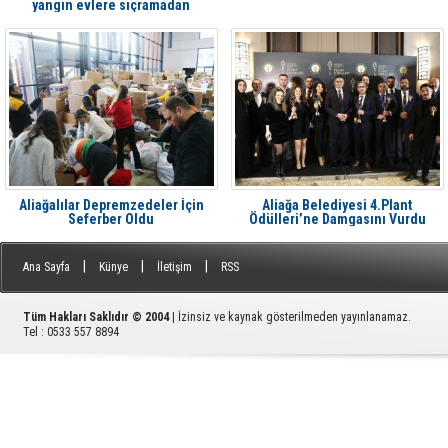
yangın evlere sıçramadan
söndürüldü
Aliağalılar Depremzedeler İçin
Aliağa Belediyesi 4.Plant
Seferber Oldu
Ödülleri’ne Damgasını Vurdu
|
|
|
Ana Sayfa
Künye
İletişim
RSS
Tüm Hakları Saklıdır © 2004
| İzinsiz ve kaynak gösterilmeden yayınlanamaz.
Tel : 0533 557 8894