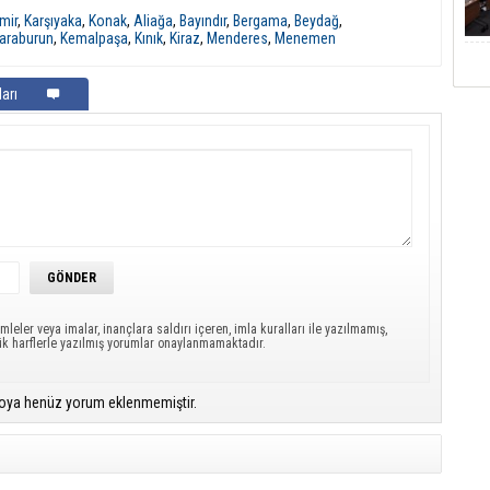
mir
,
Karşıyaka
,
Konak
,
Aliağa
,
Bayındır
,
Bergama
,
Beydağ
,
araburun
,
Kemalpaşa
,
Kınık
,
Kiraz
,
Menderes
,
Menemen
arı
mleler veya imalar, inançlara saldırı içeren, imla kuralları ile yazılmamış,
ük harflerle yazılmış yorumlar onaylanmamaktadır.
oya henüz yorum eklenmemiştir.