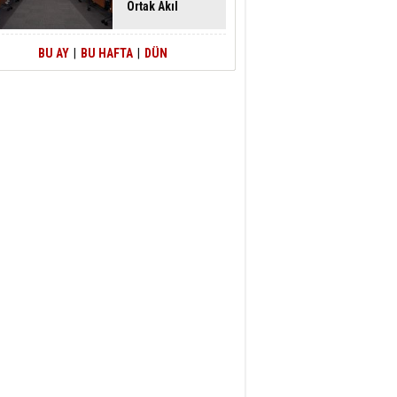
Ortak Akıl
Buluşması
BU AY
|
BU HAFTA
|
DÜN