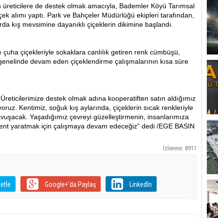
ken üreticilere de destek olmak amacıyla, Bademler Köyü Tarımsal
ek alımı yaptı. Park ve Bahçeler Müdürlüğü ekipleri tarafından,
rda kış mevsimine dayanıklı çiçeklerin dikimine başlandı.
çuha çiçekleriyle sokaklara canlılık getiren renk cümbüşü,
 genelinde devam eden çiçeklendirme çalışmalarının kısa süre
Üreticilerimize destek olmak adına kooperatiften satın aldığımız
yoruz. Kentimiz, soğuk kış aylarında, çiçeklerin sıcak renkleriyle
vuşacak. Yaşadığımız çevreyi güzelleştirmenin, insanlarımıza
bir kent yaratmak için çalışmaya devam edeceğiz” dedi /EGE BASIN
İzlenme: 8911
etle
Google+'da Paylaş
LinkedIn