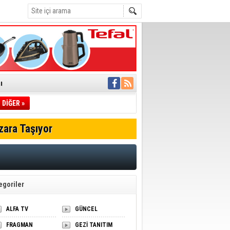
ı
DİĞER »
pıldı
 Toplandı
zara Taşıyor
A.Ş.’Ye İletti
Çağrısı
 hızlı müdahale
'ye Geçti
egoriler
ALFA TV
GÜNCEL
FRAGMAN
GEZİ TANITIM