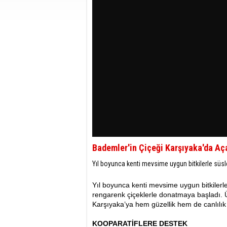
Bademler'in Çiçeği Karşıyaka'da A
Yıl boyunca kenti mevsime uygun bitkilerle süsle
Yıl boyunca kenti mevsime uygun bitkilerl
rengarenk çiçeklerle donatmaya başladı. Ür
Karşıyaka’ya hem güzellik hem de canlılı
KOOPARATİFLERE DESTEK