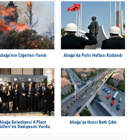
Aliağa'nın Ciğerleri Yandı
Aliağa'da Polis Haftası Kutlandı
Aliağa Belediyesi 4.Plant
Aliağa’ya İkinci Battı Çıktı
ülleri’ne Damgasını Vurdu