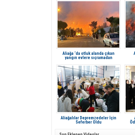
Aliağa ‘da otluk alanda çıkan
yangın evlere sıçramadan
söndürüldü
Aliağalılar Depremzedeler İçin
Seferber Oldu
Öd
Son Eklenen Videolar