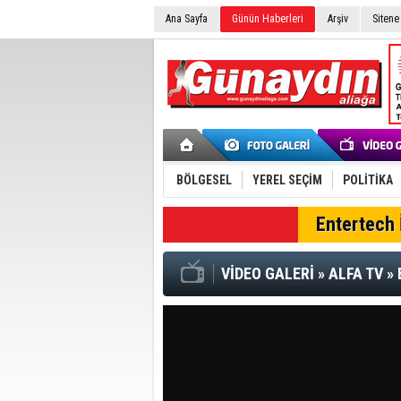
Ana Sayfa
Günün Haberleri
Arşiv
Sitene
BÖLGESEL
YEREL SEÇİM
POLİTİKA
SON DAKİKA
Entertech İ
VİDEO GALERİ
»
ALFA TV
»