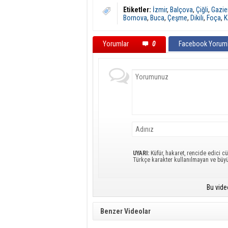
Etiketler:
İzmir
,
Balçova
,
Çiğli
,
Gazie
Bornova
,
Buca
,
Çeşme
,
Dikili
,
Foça
,
K
Yorumlar
0
Facebook Yoruml
UYARI:
Küfür, hakaret, rencide edici cü
Türkçe karakter kullanılmayan ve büy
Bu vide
Benzer Videolar