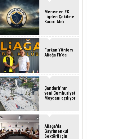
Menemen FK
Ligden Çekilme
Kararı Aldı
Furkan Yöntem
Aliağa Fk’da
Çandarlı’nın
yeni Cumhuriyet
Meydanı açılıyor
Aliağa'da
Gayrimenkul
Sektörü İçin