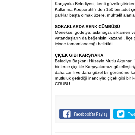
Karşıyaka Belediyesi, kenti güzelleştirir
Kalkınma Kooperatifi’nden 150 bin adet çiç
parklar başta olmak üzere, muhtelif alanla
SOKAKLARDA RENK CÜMBÜŞÜ
Menekşe, godetya, aslanağzı, siklamen ve 
vatandaşların da beğenisini kazandı. İlçe
içinde tamamlanacağı belirtildi.
ÇİÇEK GİBİ KARŞIYAKA
Belediye Başkanı Hüseyin Mutlu Akpınar, “
binlerce çiçekle Karşıyakamızı güzelleştiri
daha canlı ve daha güzel bir görünüme ka
mutluluk getirdiği inancıyla; çiçek gibi 
GRUBU
Facebook'ta Paylaş
Twe