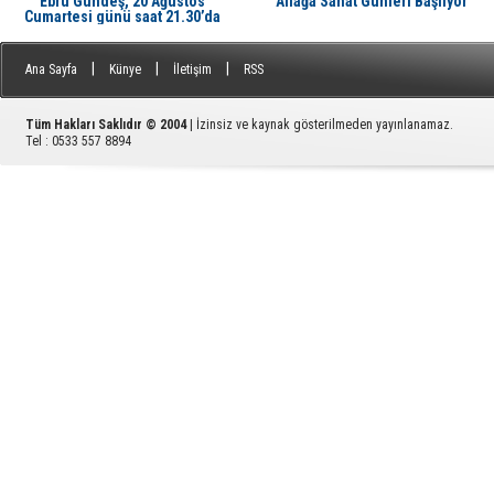
Ebru Gündeş, 20 Ağustos
Aliağa Sanat Günleri Başlıyor
Cumartesi günü saat 21.30’da
Aliağa'da Avcı Ramadan’da
|
|
|
Ana Sayfa
Künye
İletişim
RSS
Tüm Hakları Saklıdır © 2004
| İzinsiz ve kaynak gösterilmeden yayınlanamaz.
Tel : 0533 557 8894