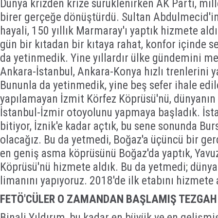
Dünya krizden krize sürüklenirken AK Parti, mille
birer gerçeğe dönüştürdü. Sultan Abdulmecid'in
hayali, 150 yıllık Marmaray'ı yaptık hizmete aldı
gün bir kıtadan bir kıtaya rahat, konfor içinde s
da yetinmedik. Yine yıllardır ülke gündemini meş
Ankara-İstanbul, Ankara-Konya hızlı trenlerini y
Bununla da yetinmedik, yine beş sefer ihale edile
yapılamayan İzmit Körfez Köprüsü'nü, dünyanın
İstanbul-İzmir otoyolunu yapmaya başladık. İsta
bitiyor, İznik'e kadar açtık, bu sene sonunda Bu
olacağız. Bu da yetmedi, Boğaz'a üçüncü bir ger
en geniş asma köprüsünü Boğaz'da yaptık, Yavu
Köprüsü'nü hizmete aldık. Bu da yetmedi; düny
limanını yapıyoruz. 2018'de ilk etabını hizmete 
FETÖ'CÜLER O ZAMANDAN BAŞLAMIŞ TEZGA
Binali Yıldırım, bu kadar en büyük ve en gelişmi