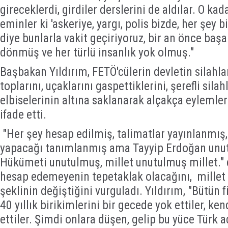
gireceklerdi, girdiler derslerini de aldılar. O ka
eminler ki 'askeriye, yargı, polis bizde, her şey 
diye bunlarla vakit geçiriyoruz, bir an önce başa
dönmüş ve her türlü insanlık yok olmuş."
Başbakan Yıldırım, FETÖ'cülerin devletin silahları
toplarını, uçaklarını gaspettiklerini, şerefli silah
elbiselerinin altına saklanarak alçakça eylemler
ifade etti.
"Her şey hesap edilmiş, talimatlar yayınlanmış
yapacağı tanımlanmış ama Tayyip Erdoğan unut
Hükümeti unutulmuş, millet unutulmuş millet." d
hesap edemeyenin tepetaklak olacağını, millet 
şeklinin değiştiğini vurguladı. Yıldırım, "Bütün fi
40 yıllık birikimlerini bir gecede yok ettiler, ken
ettiler. Şimdi onlara düşen, gelip bu yüce Türk 