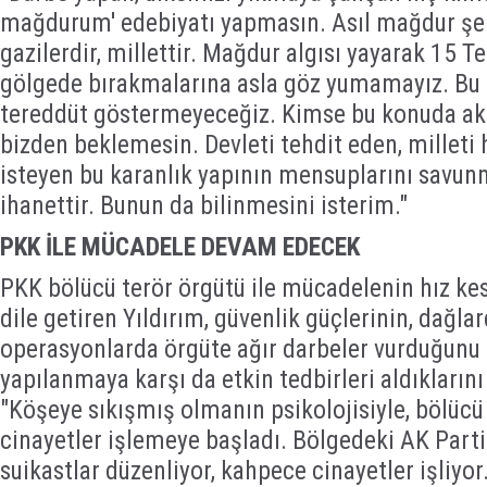
mağdurum' edebiyatı yapmasın. Asıl mağdur şehi
gazilerdir, millettir. Mağdur algısı yayarak 15
gölgede bırakmalarına asla göz yumamayız. Bu 
tereddüt göstermeyeceğiz. Kimse bu konuda ak
bizden beklemesin. Devleti tehdit eden, milleti
isteyen bu karanlık yapının mensuplarını savu
ihanettir. Bunun da bilinmesini isterim."
PKK İLE MÜCADELE DEVAM EDECEK
PKK bölücü terör örgütü ile mücadelenin hız k
dile getiren Yıldırım, güvenlik güçlerinin, dağla
operasyonlarda örgüte ağır darbeler vurduğunu a
yapılanmaya karşı da etkin tedbirleri aldıklarını
"Köşeye sıkışmış olmanın psikolojisiyle, bölücü 
cinayetler işlemeye başladı. Bölgedeki AK Parti 
suikastlar düzenliyor, kahpece cinayetler işliyo