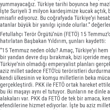
yummayacağız. Türkiye tarihi boyunca hep maz
İşte Suriyeli 3 milyon kardeşimize kucak açtık, 
misafir ediyoruz. Bu coğrafyada Türkiye'yi he
atanlar büyük bir yanılgı içinde olurlar." değer
Fetullahçı Terör Örgütü'nün (FETÖ) 15 Temmuz'd
hatırlatan Başbakan Yıldırım, şunları kaydetti:
"15 Temmuz neden oldu? Amaç, Türkiye'yi hem I
bir yandan devre dışı bırakmak, bizi içeride me
Türkiye'nin olmadığı emperyalist planları gerç
aziz millet sadece FETÖ'cü teröristleri durdurma
kendi ülkesinin ve komşu milletlerin beka müca
gerçekleştirdi. PKK ile FETÖ ortak hareket ettil
bu iki maşayı aynı el tutuyor. Bunların ne dinle a
alakaları var. PKK da FETÖ de tek bir amaca, ken
efendilerine hizmet ediyorlar. İşte bu aziz millet,