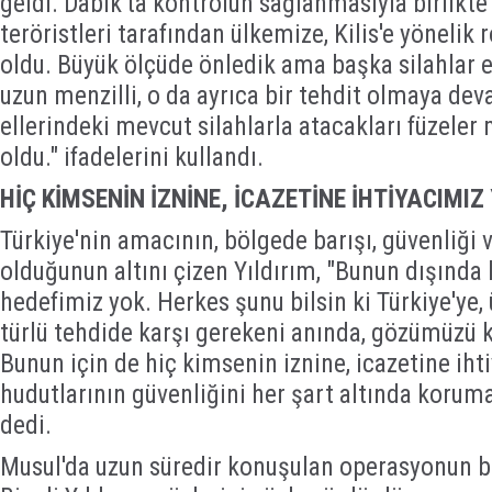
geldi. Dabık'ta kontrolün sağlanmasıyla birlikt
teröristleri tarafından ülkemize, Kilis'e yönelik 
oldu. Büyük ölçüde önledik ama başka silahlar e
uzun menzilli, o da ayrıca bir tehdit olmaya d
ellerindeki mevcut silahlarla atacakları füzeler
oldu." ifadelerini kullandı.
HİÇ KİMSENİN İZNİNE, İCAZETİNE İHTİYACIMIZ
Türkiye'nin amacının, bölgede barışı, güvenliği 
olduğunun altını çizen Yıldırım, "Bunun dışında 
hedefimiz yok. Herkes şunu bilsin ki Türkiye'ye,
türlü tehdide karşı gerekeni anında, gözümüzü 
Bunun için de hiç kimsenin iznine, icazetine iht
hudutlarının güvenliğini her şart altında koru
dedi.
Musul'da uzun süredir konuşulan operasyonun b