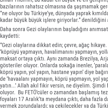
bazılarının rahatsız olmasına da şaşmamak gere
"ne oluyor bu Türkiye'ye, dünyada yaprak kımıld
kadar büyük büyük işlere giriyorlar." denildiğini 
Daha sonra Gezi olaylarının başladığını anımsata
kaydetti:
"Gezi olaylarına dikkat edin; çevre, ağaç hikaye.
'köprüyü yapmayın, havalimanını yapmayın, yolla
maksat ortaya çıktı. Aynı zamanda Brezilya, Arj
gösteriler oluyor. Onlarda sokağa inenler, 'paral
köprü yapın, yol yapın, hastane yapın' diye bağırı
de 'havaalanı yapmayın, köprü yapmayın, yol ya
yatın...' Allah akıl fikir versin, ne diyelim. Şimdi
oluyor. Bu FETÖ'cüler o zamandan başlamış t
foyaları 17 Aralık'ta meydana çıktı, daha fazla 
vermek zorundalardı; ya çekilecekler ya da Türki