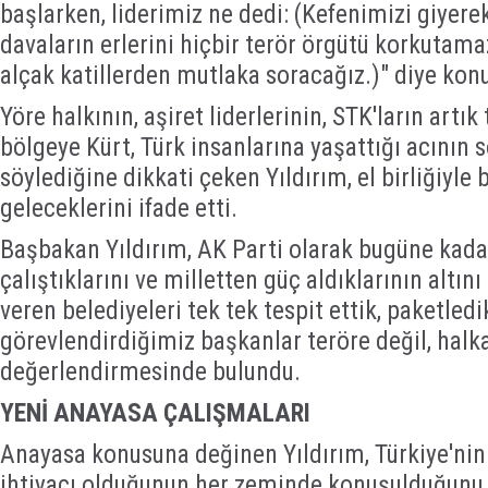
başlarken, liderimiz ne dedi: (Kefenimizi giyerek
davaların erlerini hiçbir terör örgütü korkutam
alçak katillerden mutlaka soracağız.)" diye kon
Yöre halkının, aşiret liderlerinin, STK'ların artı
bölgeye Kürt, Türk insanlarına yaşattığı acının 
söylediğine dikkati çeken Yıldırım, el birliğiyle 
geleceklerini ifade etti.
Başbakan Yıldırım, AK Parti olarak bugüne kada
çalıştıklarını ve milletten güç aldıklarının altın
veren belediyeleri tek tek tespit ettik, paketledi
görevlendirdiğimiz başkanlar teröre değil, halka
değerlendirmesinde bulundu.
YENİ ANAYASA ÇALIŞMALARI
Anayasa konusuna değinen Yıldırım, Türkiye'nin
ihtiyacı olduğunun her zeminde konuşulduğunu be