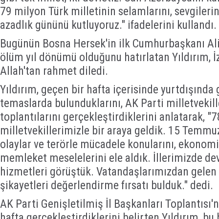
79 milyon Türk milletinin selamlarını, sevgilerin
azadlık gününü kutluyoruz." ifadelerini kullandı.
Bugünün Bosna Hersek'in ilk Cumhurbaşkanı Ali
ölüm yıl dönümü olduğunu hatırlatan Yıldırım, İ
Allah'tan rahmet diledi.
Yıldırım, geçen bir hafta içerisinde yurtdışında 
temaslarda bulunduklarını, AK Parti milletvekille
toplantılarını gerçekleştirdiklerini anlatarak, "
milletvekillerimizle bir araya geldik. 15 Temm
olaylar ve terörle mücadele konularını, ekonomiyl
memleket meselelerini ele aldık. İllerimizde d
hizmetleri görüştük. Vatandaşlarımızdan gelen t
şikayetleri değerlendirme fırsatı bulduk." dedi.
AK Parti Genişletilmiş İl Başkanları Toplantısı'
hafta gerçekleştirdiklerini belirten Yıldırım, bu