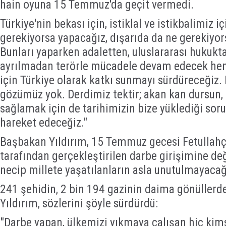
hain oyuna 15 Temmuz'da geçit vermedi.
Türkiye'nin bekası için, istiklal ve istikbalimiz i
gerekiyorsa yapacağız, dışarıda da ne gerekiyo
Bunları yaparken adaletten, uluslararası hukuk
ayrılmadan terörle mücadele devam edecek hem
için Türkiye olarak katkı sunmayı sürdüreceğiz
gözümüz yok. Derdimiz tektir; akan kan dursun,
sağlamak için de tarihimizin bize yüklediği sor
hareket edeceğiz."
Başbakan Yıldırım, 15 Temmuz gecesi Fetullahç
tarafından gerçekleştirilen darbe girişimine değ
necip millete yaşatılanların asla unutulmayacağ
241 şehidin, 2 bin 194 gazinin daima gönüllerde
Yıldırım, sözlerini şöyle sürdürdü:
"Darbe yapan, ülkemizi yıkmaya çalışan hiç kim