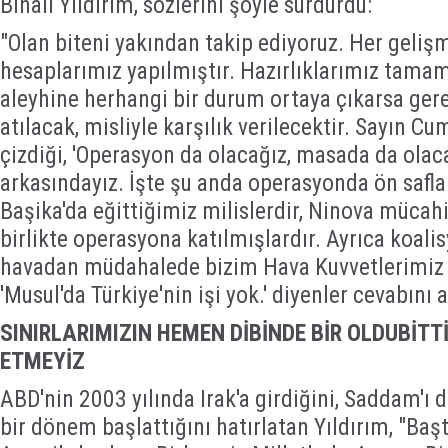
Binali Yıldırım, sözlerini şöyle sürdürdü:
"Olan biteni yakından takip ediyoruz. Her geliş
hesaplarımız yapılmıştır. Hazırlıklarımız tamam
aleyhine herhangi bir durum ortaya çıkarsa ge
atılacak, misliyle karşılık verilecektir. Sayın C
çizdiği, 'Operasyon da olacağız, masada da olac
arkasındayız. İşte şu anda operasyonda ön safla
Başika'da eğittiğimiz milislerdir, Ninova mücahi
birlikte operasyona katılmışlardır. Ayrıca koalis
havadan müdahalede bizim Hava Kuvvetlerimiz d
'Musul'da Türkiye'nin işi yok.' diyenler cevabını a
SINIRLARIMIZIN HEMEN DİBİNDE BİR OLDUBİT
ETMEYİZ
ABD'nin 2003 yılında Irak'a girdiğini, Saddam'ı de
bir dönem başlattığını hatırlatan Yıldırım, "Ba