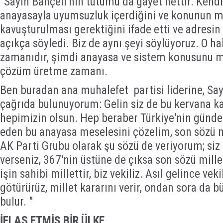
"Sayın Bahçeli'nin tutumu da gayet nettir. Kendi
anayasayla uyumsuzluk içerdiğini ve konunun m
kavuşturulması gerektiğini ifade etti ve adresin
açıkça söyledi. Biz de aynı şeyi söylüyoruz. O ha
zamanıdır, şimdi anayasa ve sistem konusunu m
çözüm üretme zamanı.
Ben buradan ana muhalefet partisi liderine, Say
çağrıda bulunuyorum: Gelin siz de bu kervana kat
hepimizin olsun. Hep beraber Türkiye'nin günde
eden bu anayasa meselesini çözelim, son sözü m
AK Parti Grubu olarak şu sözü de veriyorum; siz
verseniz, 367'nin üstüne de çıksa son sözü mill
işin sahibi millettir, biz vekiliz. Asıl gelince veki
götürürüz, millet kararını verir, ondan sora da 
bulur. "
İFLAS ETMİŞ BİR ÜLKE