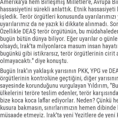
Amerika'ya hem Birleşmiş Milletler'e, Avrupa Bir
hassasiyetini sürekli anlattık. Etnik hassasiyeti
işledik. Terör örgütleri konusunda uyarılarımızı
uyarılarımız da ne yazık ki dikkate alınmadı. So
Özellikle DEAŞ terör örgütünün, bu müdahaleden
bugün bütün dünya biliyor. Eğer uyarılar o günle
olsaydı, Irak'ta milyonlarca masum insan hayat
bugünkü gibi istikrarsız, terör örgütlerinin cirit a
olmayacaktı." diye konuştu.
Bugün Irak'ın yaklaşık yarısının PKK, YPG ve DEA
örgütlerinin kontrolüne geçtiğini, diğer yarısını
sayesinde korunduğunu vurgulayan Yıldırım, "B
ülkelerini teröre teslim edenler, terör karşısınd
bize koca koca laflar ediyorlar. Neden? Çünkü 
kusura bakmasın, sınırlarımızın hemen dibinde b
müsaade etmeyiz. Irak'ta yeni Yezitlere de yeni 