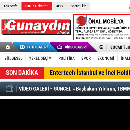
CHP Aliağa
Çağrısı
Onat Tüneli
Ana Sayfa
Günün Haberleri
Arşiv
Sitene Ekle
Menemen FK
Aliağa'da G
Çandarlı’n
Furkan Yön
Chp Aliağa
AK Parti Al
SOCAR Türk
Trafiği dur
Alto, İnşaa
TÜVTÜRK’te
BÖLGESEL
YEREL SEÇİM
POLİTİKA
SPOR
EKONOMİ
İHAL
Aliağa'daki
Chp Aliağa'
Entertech İstanbul ve İnci Holdi
VİDEO GALERİ
»
GÜNCEL
»
Başbakan Yıldırım, TBMM