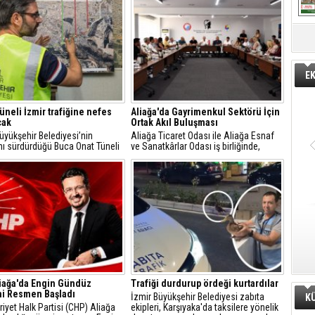
E
üneli İzmir trafiğine nefes
Aliağa'da Gayrimenkul Sektörü İçin
cak
Ortak Akıl Buluşması
üyükşehir Belediyesi’nin
Aliağa Ticaret Odası ile Aliağa Esnaf
nı sürdürdüğü Buca Onat Tüneli
ve Sanatkârlar Odası iş birliğinde,
andığında, Buca ile Bornova
ilçede faaliyet gösteren gayrimenkul
daki ulaşım 45 dakikadan 10
danışmanlarıyla sektörel istişare
ya inecek.
toplantısı gerçekleştirildi.
iağa'da Engin Gündüz
Trafiği durdurup ördeği kurtardılar
i Resmen Başladı
İzmir Büyükşehir Belediyesi zabıta
K
yet Halk Partisi (CHP) Aliağa
ekipleri, Karşıyaka'da taksilere yönelik