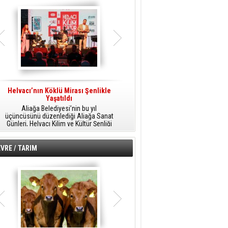
Helvacı’nın Köklü Mirası Şenlikle
Helvacı’da Kültür, Sanat Ve Müzik
A
Yaşatıldı
Şöleni
Aliağa Belediyesi’nin bu yıl
Aliağa Belediyesi tarafından
üçüncüsünü düzenlediği Aliağa Sanat
düzenlenen Aliağa Sanat Günleri, 25
Günleri, Helvacı Kilim ve Kültür Şenliği
Temmuz Cumartesi günü Helvacı’da
ile Helvacı’da renkli bir güne sahne
birbirinden renkli etkinliklerle devam
A
oldu.
edecek.
VRE / TARIM
o