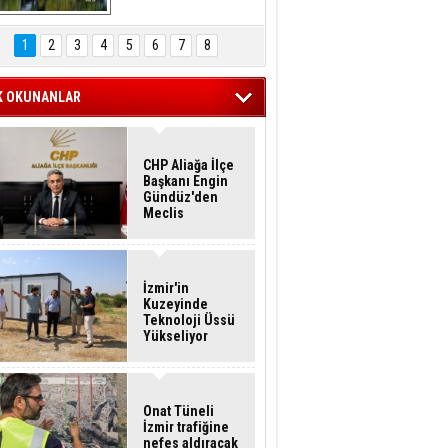
Hasan Eser'in 
Objektifinden
1
2
3
4
5
6
7
8
K OKUNANLAR
CHP Aliağa İlçe
Başkanı Engin
Gündüz'den
Meclis
Üyelerine İstifa
Çağrısı
İzmir'in
Kuzeyinde
Teknoloji Üssü
Yükseliyor
Onat Tüneli
İzmir trafiğine
nefes aldıracak