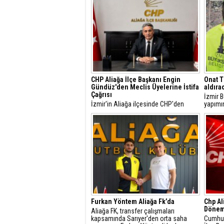
CHP Aliağa İlçe Başkanı Engin
Onat T
Gündüz'den Meclis Üyelerine İstifa
aldıra
Çağrısı
İzmir B
İzmir'in Aliağa ilçesinde CHP'den
yapımı
ayrılan ve ayrılması gündemde olan
tamaml
belediye meclis üyelerine tepki
arasın
gösteren CHP Aliağa İlçe Başkanı
dakika
Engin Gündüz, yazılı bir açıklama
yaparak meclis üyeliği görevlerinden
de istifa edilmesini istedi.
Furkan Yöntem Aliağa Fk’da
Chp Al
Dönem
​Aliağa FK, transfer çalışmaları
kapsamında Sarıyer'den orta saha
Cumhuri