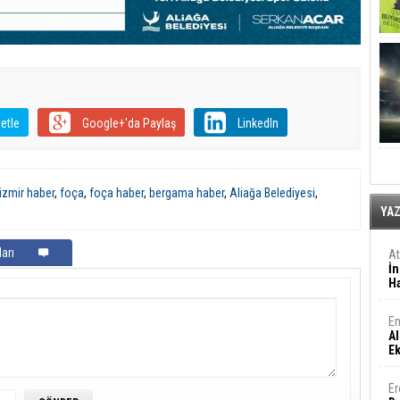
etle
Google+'da Paylaş
LinkedIn
izmir haber
,
foça
,
foça haber
,
bergama haber
,
Aliağa Belediyesi
,
YA
arı
A
İn
Ha
En
Al
E
Er