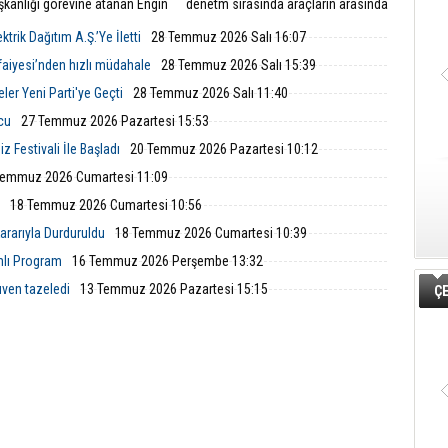
şkanlığı görevine atanan Engin
denetm sırasında araçların arasında
, sosyal medya hesabından
kalan yeşilbaşlı dişi ördeği fark ederek
 açıklamayla yeni döneme ilişkin
trafiği durdurdu.
trik Dağıtım A.Ş.’Ye İletti
28 Temmuz 2026 Salı 16:07
r verdi.
tfaiyesi’nden hızlı müdahale
28 Temmuz 2026 Salı 15:39
ler Yeni Parti'ye Geçti
28 Temmuz 2026 Salı 11:40
lcu
27 Temmuz 2026 Pazartesi 15:53
 Festivali İle Başladı
20 Temmuz 2026 Pazartesi 10:12
Temmuz 2026 Cumartesi 11:09
18 Temmuz 2026 Cumartesi 10:56
rarıyla Durduruldu
18 Temmuz 2026 Cumartesi 10:39
mlı Program
16 Temmuz 2026 Perşembe 13:32
ven tazeledi
13 Temmuz 2026 Pazartesi 15:15
ÇE