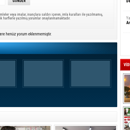
De
mleler veya imalar, inançlara saldırı içeren, imla kuralları ile yazılmamış,
Ya
ük harflerle yazılmış yorumlar onaylanmamaktadır.
Ar
ere henüz yorum eklenmemiştir.
VİD
A