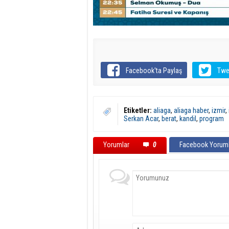
Facebook'ta Paylaş
Twe
Etiketler:
aliaga
,
aliaga haber
,
izmir
,
Serkan Acar
,
berat
,
kandil
,
program
Yorumlar
0
Facebook Yoruml