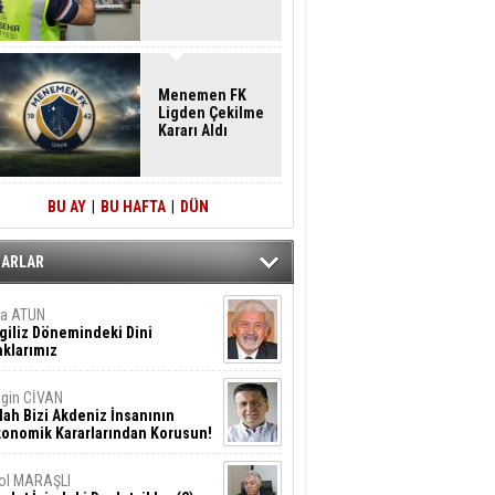
Menemen FK
Ligden Çekilme
Kararı Aldı
BU AY
|
BU HAFTA
|
DÜN
ZARLAR
ta ATUN
giliz Dönemindeki Dini
klarımız
gin CİVAN
lah Bizi Akdeniz İnsanının
konomik Kararlarından Korusun!
ol MARAŞLI