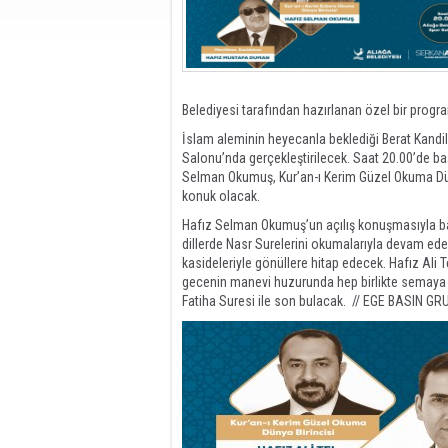
Belediyesi tarafından hazırlanan özel bir progra
İslam aleminin heyecanla beklediği Berat Kandi
Salonu’nda gerçekleştirilecek. Saat 20.00’de b
Selman Okumuş, Kur’an-ı Kerim Güzel Okuma Düny
konuk olacak.
Hafız Selman Okumuş’un açılış konuşmasıyla baş
dillerde Nasr Surelerini okumalarıyla devam ed
kasideleriyle gönüllere hitap edecek. Hafız Ali T
gecenin manevi huzurunda hep birlikte semaya
Fatiha Suresi ile son bulacak. // EGE BASIN GR