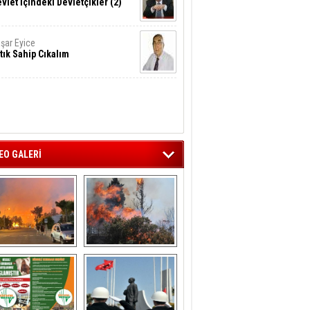
vlet İçindeki Devletçikler (2)
şar Eyice
tık Sahip Cıkalım
EO GALERİ
liağa ‘da  otluk 
Aliağa'nın Ciğerleri 
alanda çıkan 
Yandı
yangın evlere 
sıçramadan 
söndürüldü