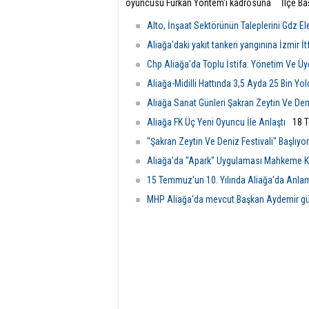
oyuncusu Furkan Yöntem'i kadrosuna
İlçe Ba
dâhil etti.
Gündüz
yaptığı
Alto, İnşaat Sektörünün Taleplerini Gdz Elek
mesajla
Aliağa'daki yakıt tankeri yangınına İzmir İ
Chp Aliağa'da Toplu İstifa: Yönetim Ve Üye
Aliağa-Midilli Hattında 3,5 Ayda 25 Bin Yo
Aliağa Sanat Günleri Şakran Zeytin Ve Deniz
Aliağa FK Üç Yeni Oyuncu İle Anlaştı
18 
"Şakran Zeytin Ve Deniz Festivali" Başlıyor
Aliağa'da "Apark" Uygulaması Mahkeme Ka
15 Temmuz'un 10. Yılında Aliağa'da Anla
MHP Aliağa'da mevcut Başkan Aydemir gü