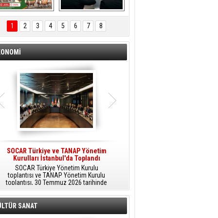
ÖNAL TARIM 
Aliağa'da Polis 
TANITIM FİLMİ
Haftası Kutlandı
1
2
3
4
5
6
7
8
KONOMİ
SOCAR Türkiye ve TANAP Yönetim
Tüpraş Temiz Hidrojen
Kurulları İstanbul'da Toplandı
Teknolojisini Sahada Test Edecek
SOCAR Türkiye Yönetim Kurulu
Stratejik Dönüşüm Planı kapsamında
toplantısı ve TANAP Yönetim Kurulu
düşük karbonlu ve yenilenebilir enerji
toplantısı, 30 Temmuz 2026 tarihinde
çözümlerine odaklanan Tüpraş, temiz
İstanbul’da gerçekleştirildi.
hidrojen teknolojileri alanında yenilikçi
projelere öncülük ediyor.
ÜLTÜR SANAT