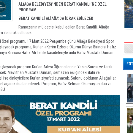
ALİAĞA BELEDİYESİ’NDEN BERAT KANDİLİ’NE ÖZEL
PROGRAM
BERAT KANDİLİ ALİAĞA’DA İDRAK EDİLECEK
Ramazanın müjdecisi kabul edilen Berat Kandili, Aliağa
m ile idrak edilecek.
li özel programı, 17 Mart 2022 Perşembe günü Aliağa Belediyesi Spor
aşlayacak programa; Kur’an-ı Kerim Ezbere Okuma Dünya Birincisi Hafız
s
a Birincisi Hafız Ali Tel ile kasideleriyle ünlü Hafız Mustafa Duman
FOT
layacak program Kur’an Ailesi Öğrencilerinin Yasin Suresi ve farklı
ecek. Mevlithan Mustafa Duman, semazen eşliğindeki ilahi ve
el ise dinleyicilere Kur’an ziyafeti sunacak. Salonu dolduran Aliağalılar,
 el açarak dualar edecek. Program, Hafız Selman Okumuş’un dua ve
UBU
De
Al