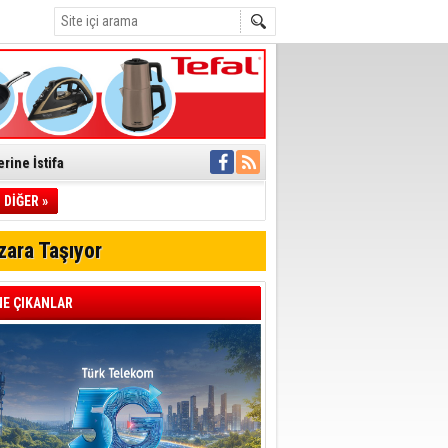
rine İstifa
ı
DİĞER »
zara Taşıyor
pıldı
 Toplandı
E ÇIKANLAR
A.Ş.’Ye İletti
Çağrısı
 hızlı müdahale
'ye Geçti