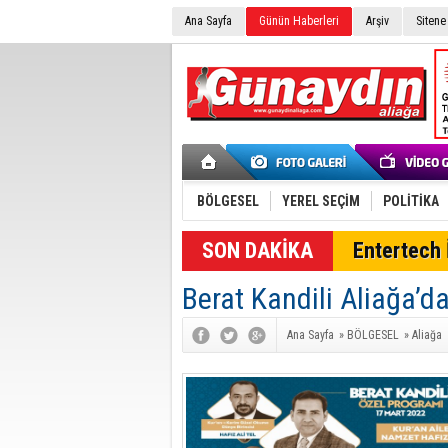
Ana Sayfa
Günün Haberleri
Arşiv
Sitene
BÖLGESEL
YEREL SEÇİM
POLİTİKA
SON DAKİKA
Entertech İ
Berat Kandili Aliağa’d
Ana Sayfa
»
BÖLGESEL
»
Aliağa