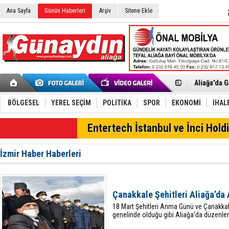
Ana Sayfa
Günün Haberleri
Arşiv
Sitene Ekle
Menemen FK
Aliağa'da G
Çandarlı’n
Furkan Yön
Chp Aliağa
BÖLGESEL
YEREL SEÇİM
POLİTİKA
SPOR
EKONOMİ
İHAL
AK Parti Al
SOCAR Türk
SON DAKİKA
Entertech İstanbul ve İnci Holdi
Trafiği dur
Alto, İnşaa
TÜVTÜRK’te
İzmir Haber Haberleri
Aliağa'daki
Chp Aliağa'
Dikili'de D
Helvacı’nın
Çanakkale Şehitleri Aliağa’da 
Aliağa-Midi
18 Mart Şehitleri Anma Günü ve Çanakkal
genelinde olduğu gibi Aliağa’da düzenlen