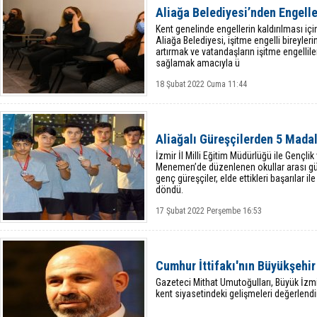
Aliağa Belediyesi’nden Engelle
Kent genelinde engellerin kaldırılması içi
Aliağa Belediyesi, işitme engelli bireyleri
artırmak ve vatandaşların işitme engellile
sağlamak amacıyla ü
18 Şubat 2022 Cuma 11:44
Aliağalı Güreşçilerden 5 Mada
İzmir İl Milli Eğitim Müdürlüğü ile Gençlik
Menemen’de düzenlenen okullar arası gür
genç güreşçiler, elde ettikleri başarılar i
döndü.
17 Şubat 2022 Perşembe 16:53
Cumhur İttifakı'nın Büyükşehir
Gazeteci Mithat Umutoğulları, Büyük İzm
kent siyasetindeki gelişmeleri değerlendir