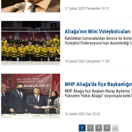
17 Şubat 2022 Perşembe 10:12
Aliağa’nın Mini Voleybolcuları 
Katıldıkları turnuvalardan derece ile dönen
Voleybol Federasyonu’nun düzenlediği İzm
16 Şubat 2022 Çarşamba 11:58
MHP Aliağa’da İlçe Başkanlığı
MHP Aliağa İlçe Başkanı Nuray Aydemir, “2
Yükselen Yıldızı Aliağa” vizyonuyla birlik 
15 Şubat 2022 Salı 23:55
1
2
3
4