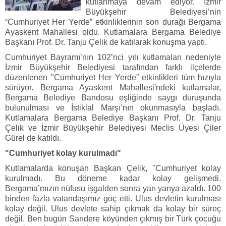
kutlanmaya devam ediyor. İzmir
Büyükşehir Belediyesi’nin
“Cumhuriyet Her Yerde” etkinliklerinin son durağı Bergama
Ayaskent Mahallesi oldu. Kutlamalara Bergama Belediye
Başkanı Prof. Dr. Tanju Çelik de katılarak konuşma yaptı.
Cumhuriyet Bayramı’nın 102’nci yılı kutlamaları nedeniyle
İzmir Büyükşehir Belediyesi tarafından farklı ilçelerde
düzenlenen "Cumhuriyet Her Yerde” etkinlikleri tüm hızıyla
sürüyor. Bergama Ayaskent Mahallesi'ndeki kutlamalar,
Bergama Belediye Bandosu eşliğinde saygı duruşunda
bulunulması ve İstiklal Marşı’nın okunmasıyla başladı.
Kutlamalara Bergama Belediye Başkanı Prof. Dr. Tanju
Çelik ve İzmir Büyükşehir Belediyesi Meclis Üyesi Çiler
Gürel de katıldı.
"Cumhuriyet kolay kurulmadı"
Kutlamalarda konuşan Başkan Çelik, "Cumhuriyet kolay
kurulmadı. Bu döneme kadar kolay gelişmedi.
Bergama’mızın nüfusu işgalden sonra yarı yarıya azaldı. 100
binden fazla vatandaşımız göç etti. Ulus devletin kurulması
kolay değil. Ulus devlete sahip çıkmak da kolay bir süreç
değil. Ben bugün Sarıdere köyünden çıkmış bir Türk çocuğu