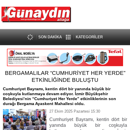
SON DAKİKA
KATEGORİLER
BERGAMALILAR “CUMHURİYET HER YERDE”
ETKİNLİĞİNDE BULUŞTU
Cumhuriyet Bayramı, kentin dört bir yanında büyük bir
coşkuyla kutlanmaya devam ediyor. İzmir Büyükşehir
Belediyesi’nin “Cumhuriyet Her Yerde” etkinliklerinin son
durağı Bergama Ayaskent Mahallesi oldu.
27 Ekim 2025 Pazartesi 15:30
Cumhuriyet Bayramı, kentin dört bir
yanında büyük bir coşkuyla