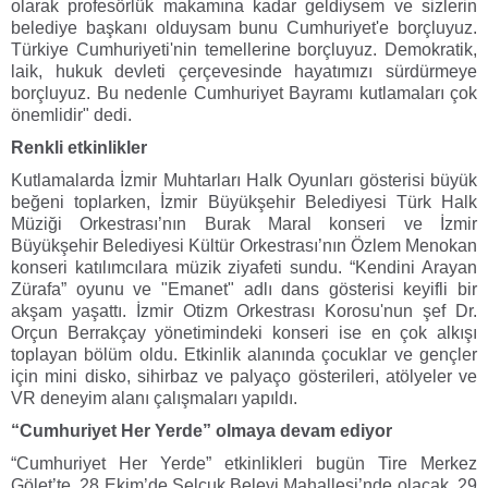
olarak profesörlük makamına kadar geldiysem ve sizlerin
belediye başkanı olduysam bunu Cumhuriyet'e borçluyuz.
Türkiye Cumhuriyeti'nin temellerine borçluyuz. Demokratik,
laik, hukuk devleti çerçevesinde hayatımızı sürdürmeye
borçluyuz. Bu nedenle Cumhuriyet Bayramı kutlamaları çok
önemlidir" dedi.
Renkli etkinlikler
Kutlamalarda İzmir Muhtarları Halk Oyunları gösterisi büyük
beğeni toplarken, İzmir Büyükşehir Belediyesi Türk Halk
Müziği Orkestrası’nın Burak Maral konseri ve İzmir
Büyükşehir Belediyesi Kültür Orkestrası’nın Özlem Menokan
konseri katılımcılara müzik ziyafeti sundu. “Kendini Arayan
Zürafa” oyunu ve "Emanet" adlı dans gösterisi keyifli bir
akşam yaşattı. İzmir Otizm Orkestrası Korosu'nun şef Dr.
Orçun Berrakçay yönetimindeki konseri ise en çok alkışı
toplayan bölüm oldu. Etkinlik alanında çocuklar ve gençler
için mini disko, sihirbaz ve palyaço gösterileri, atölyeler ve
VR deneyim alanı çalışmaları yapıldı.
“Cumhuriyet Her Yerde” olmaya devam ediyor
“Cumhuriyet Her Yerde” etkinlikleri bugün Tire Merkez
Gölet’te, 28 Ekim’de Selçuk Belevi Mahallesi’nde olacak. 29