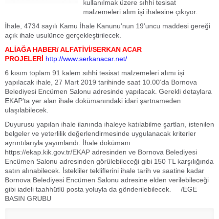
kullanılmak üzere sıhhi tesisat
malzemeleri alım işi ihalesine çıkıyor.
İhale, 4734 sayılı Kamu İhale Kanunu’nun 19’uncu maddesi gereği
açık ihale usulünce gerçekleştirilecek.
ALİAĞA HABER/ ALFATİVİ/SERKAN ACAR
PROJELERİ
http://www.serkanacar.net/
6 kısım toplam 91 kalem sıhhi tesisat malzemeleri alımı işi
yapılacak ihale, 27 Mart 2019 tarihinde saat 10.00’da Bornova
Belediyesi Encümen Salonu adresinde yapılacak. Gerekli detaylara
EKAP’ta yer alan ihale dokümanındaki idari şartnameden
ulaşılabilecek.
Duyurusu yapılan ihale ilanında ihaleye katılabilme şartları, istenilen
belgeler ve yeterlilik değerlendirmesinde uygulanacak kriterler
ayrıntılarıyla yayımlandı. İhale dokümanı
https://ekap.kik.gov.tr/EKAP adresinden ve Bornova Belediyesi
Encümen Salonu adresinden görülebileceği gibi 150 TL karşılığında
satın alınabilecek. İstekliler tekliflerini ihale tarih ve saatine kadar
Bornova Belediyesi Encümen Salonu adresine elden verilebileceği
gibi iadeli taahhütlü posta yoluyla da gönderilebilecek. /EGE
BASIN GRUBU