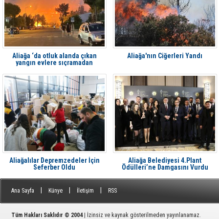
Aliağa ‘da otluk alanda çıkan
Aliağa'nın Ciğerleri Yandı
yangın evlere sıçramadan
söndürüldü
Aliağalılar Depremzedeler İçin
Aliağa Belediyesi 4.Plant
Seferber Oldu
Ödülleri’ne Damgasını Vurdu
|
|
|
Ana Sayfa
Künye
İletişim
RSS
Tüm Hakları Saklıdır © 2004
| İzinsiz ve kaynak gösterilmeden yayınlanamaz.