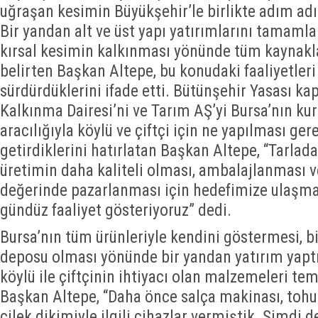
uğraşan kesimin Büyükşehir’le birlikte adım adı
Bir yandan alt ve üst yapı yatırımlarını tamaml
kırsal kesimin kalkınması yönünde tüm kaynaklar
belirten Başkan Altepe, bu konudaki faaliyetler
sürdürdüklerini ifade etti. Bütünşehir Yasası ka
Kalkınma Dairesi’ni ve Tarım AŞ’yi Bursa’nın ku
aracılığıyla köylü ve çiftçi için ne yapılması ger
getirdiklerini hatırlatan Başkan Altepe, “Tarlad
üretimin daha kaliteli olması, ambalajlanması 
değerinde pazarlanması için hedefimize ulaşm
gündüz faaliyet gösteriyoruz” dedi.
Bursa’nın tüm ürünleriyle kendini göstermesi, b
deposu olması yönünde bir yandan yatırım yaptı
köylü ile çiftçinin ihtiyacı olan malzemeleri temi
Başkan Altepe, “Daha önce salça makinası, tohu
çilek dikimiyle ilgili cihazlar vermiştik. Şimdi d