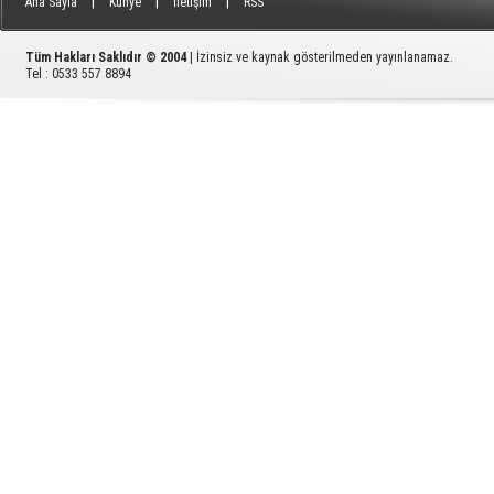
|
|
|
Ana Sayfa
Künye
İletişim
RSS
Tüm Hakları Saklıdır © 2004
| İzinsiz ve kaynak gösterilmeden yayınlanamaz.
Tel : 0533 557 8894