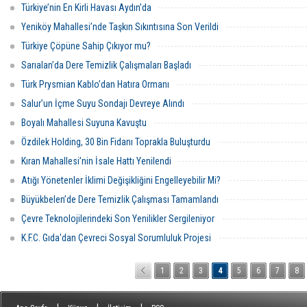
Türkiye’nin En Kirli Havası Aydın’da
Yeniköy Mahallesi’nde Taşkın Sıkıntısına Son Verildi
Türkiye Çöpüne Sahip Çıkıyor mu?
Sarıalan’da Dere Temizlik Çalışmaları Başladı
Türk Prysmian Kablo’dan Hatıra Ormanı
Salur’un İçme Suyu Sondajı Devreye Alındı
Boyalı Mahallesi Suyuna Kavuştu
Özdilek Holding, 30 Bin Fidanı Toprakla Buluşturdu
Kıran Mahallesi’nin İsale Hattı Yenilendi
Atığı Yönetenler İklimi Değişikliğini Engelleyebilir Mi?
Büyükbelen’de Dere Temizlik Çalışması Tamamlandı
Çevre Teknolojilerindeki Son Yenilikler Sergileniyor
K.F.C. Gıda'dan Çevreci Sosyal Sorumluluk Projesi
1
2
3
4
5
6
7
8