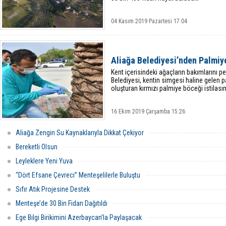
04 Kasım 2019 Pazartesi 17:04
Aliağa Belediyesi’nden Palmiy
Kent içerisindeki ağaçların bakımlarını p
Belediyesi, kentin simgesi haline gelen pa
oluşturan kırmızı palmiye böceği istilasın
16 Ekim 2019 Çarşamba 15:26
Aliağa Zengin Su Kaynaklarıyla Dikkat Çekiyor
Bereketli Olsun
Leyleklere Yeni Yuva
“Dört Efsane Çevreci” Menteşelilerle Buluştu
Sıfır Atık Projesine Destek
Menteşe’de 30 Bin Fidan Dağıtıldı
Ege Bilgi Birikimini Azerbaycan’la Paylaşacak