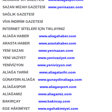
SAZAN MİZAH GAZETESİ
www.yenisazan.com
SAĞLIK GAZETESİ
VİVA İNDİRİM GAZETESİ
İNTERNET SİTELERİ İÇİN TIKLAYINIZ
ALİAĞA HABER
www.aliagahaber.com
ARASTA HABER
www.arastahaber.com
YENİ SAZAN
www.yenisazan.com
YENİ VAZİYET
www.yenivaziyet.com
YENİVİZYON
www.yenivizyon.net
ALİAĞA TARİHİ
www.aliagatarihi.com
GÜNAYDIN ALİAĞA
www.gunaydinaliaga.com
ALİAĞASPOR
www.aliagasport.com
ALİAĞAMIZ
www.aliagamiz.com
BAKIRÇAY
www.bakircay.com
EGE HÂKİMİYET
www.egehakimiyet.com