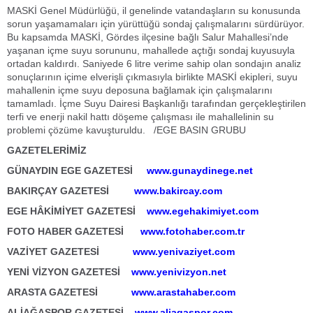
MASKİ Genel Müdürlüğü, il genelinde vatandaşların su konusunda
sorun yaşamamaları için yürüttüğü sondaj çalışmalarını sürdürüyor.
Bu kapsamda MASKİ, Gördes ilçesine bağlı Salur Mahallesi’nde
yaşanan içme suyu sorununu, mahallede açtığı sondaj kuyusuyla
ortadan kaldırdı. Saniyede 6 litre verime sahip olan sondajın analiz
sonuçlarının içime elverişli çıkmasıyla birlikte MASKİ ekipleri, suyu
mahallenin içme suyu deposuna bağlamak için çalışmalarını
tamamladı. İçme Suyu Dairesi Başkanlığı tarafından gerçekleştirilen
terfi ve enerji nakil hattı döşeme çalışması ile mahallelinin su
problemi çözüme kavuşturuldu. /EGE BASIN GRUBU
GAZETELERİMİZ
GÜNAYDIN EGE GAZETESİ
www.gunaydinege.net
BAKIRÇAY GAZETESİ
www.bakircay.com
EGE HÂKİMİYET GAZETESİ
www.egehakimiyet.com
FOTO HABER GAZETESİ
www.fotohaber.com.tr
VAZİYET GAZETESİ
www.yenivaziyet.com
YENİ VİZYON GAZETESİ
www.yenivizyon.net
ARASTA GAZETESİ
www.arastahaber.com
ALİAĞASPOR GAZETESİ
www.aliagaspor.com