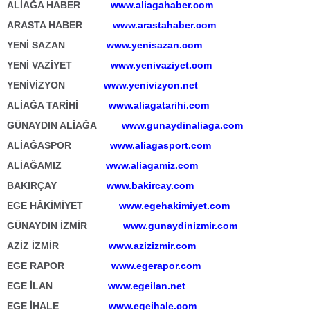
ALİAĞA HABER
www.aliagahaber.com
ARASTA HABER
www.arastahaber.com
YENİ SAZAN
www.yenisazan.com
YENİ VAZİYET
www.yenivaziyet.com
YENİVİZYON
www.yenivizyon.net
ALİAĞA TARİHİ
www.aliagatarihi.com
GÜNAYDIN ALİAĞA
www.gunaydinaliaga.com
ALİAĞASPOR
www.aliagasport.com
ALİAĞAMIZ
www.aliagamiz.com
BAKIRÇAY
www.bakircay.com
EGE HÂKİMİYET
www.egehakimiyet.com
GÜNAYDIN İZMİR
www.gunaydinizmir.com
AZİZ İZMİR
www.azizizmir.com
EGE RAPOR
www.egerapor.com
EGE İLAN
www.egeilan.net
EGE İHALE
www.egeihale.com