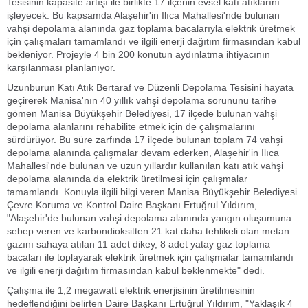
Tesisinin kapasite artışı ile birlikte 17 ilçenin evsel katı atıklarını
işleyecek. Bu kapsamda Alaşehir'in Ilıca Mahallesi'nde bulunan
vahşi depolama alanında gaz toplama bacalarıyla elektrik üretmek
için çalışmaları tamamlandı ve ilgili enerji dağıtım firmasından kabul
bekleniyor. Projeyle 4 bin 200 konutun aydınlatma ihtiyacının
karşılanması planlanıyor.
Uzunburun Katı Atık Bertaraf ve Düzenli Depolama Tesisini hayata
geçirerek Manisa'nın 40 yıllık vahşi depolama sorununu tarihe
gömen Manisa Büyükşehir Belediyesi, 17 ilçede bulunan vahşi
depolama alanlarını rehabilite etmek için de çalışmalarını
sürdürüyor. Bu süre zarfında 17 ilçede bulunan toplam 74 vahşi
depolama alanında çalışmalar devam ederken, Alaşehir'in Ilıca
Mahallesi'nde bulunan ve uzun yıllardır kullanılan katı atık vahşi
depolama alanında da elektrik üretilmesi için çalışmalar
tamamlandı. Konuyla ilgili bilgi veren Manisa Büyükşehir Belediyesi
Çevre Koruma ve Kontrol Daire Başkanı Ertuğrul Yıldırım,
"Alaşehir'de bulunan vahşi depolama alanında yangın oluşumuna
sebep veren ve karbondioksitten 21 kat daha tehlikeli olan metan
gazını sahaya atılan 11 adet dikey, 8 adet yatay gaz toplama
bacaları ile toplayarak elektrik üretmek için çalışmalar tamamlandı
ve ilgili enerji dağıtım firmasından kabul beklenmekte" dedi.
Çalışma ile 1,2 megawatt elektrik enerjisinin üretilmesinin
hedeflendiğini belirten Daire Başkanı Ertuğrul Yıldırım, "Yaklaşık 4