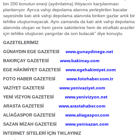
bin 200 konutun enerji (aydınlatma) ihtiyacını karşılanması
planlanıyor. Ayrıca vahşi depolama alanına yerleştirilen bacalar
sayesinde katı atık vahşi depolama alanında biriken gazlar artık bir
tehlike oluşturmayacak. Aynı zamanda da katı atık vahşi depolama
alanında oluşan ve hem çevre sakinlerine hem de etraftaki araziler
için tehlike oluşturan yangınlar da son bulacak" diye konuştu.
GAZETELERİMİZ
GÜNAYDIN EGE GAZETESİ
www.gunaydinege.net
BAKIRÇAY GAZETESİ
www.bakircay.com
EGE HÂKİMİYET GAZETESİ
www.egehakimiyet.com
FOTO HABER GAZETESİ
www.fotohaber.com.tr
VAZİYET GAZETESİ
www.yenivaziyet.com
YENİ VİZYON GAZETESİ
www.yenivizyon.net
ARASTA GAZETESİ
www.arastahaber.com
ALİAĞASPOR GAZETESİ
www.aliagaspor.com
SAZAN MİZAH GAZETESİ
www.yenisazan.com
İNTERNET SİTELERİ İÇİN TIKLAYINIZ