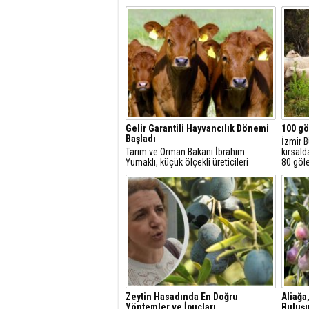
Gelir Garantili Hayvancılık Dönemi
100 gö
Başladı
İzmir B
Tarım ve Orman Bakanı İbrahim
kırsald
Yumaklı, küçük ölçekli üreticileri
80 göl
desteklemek amacıyla "Gelir Garantili
çıkarm
Besicilik Projesi"ni hayata
hayatı 
geçirdiklerini açıkladı.
yangınl
Zeytin Hasadında En Doğru
Aliağa
Yöntemler ve İpuçları
Buluş