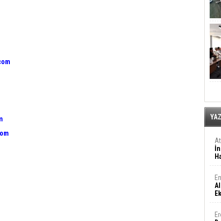
.com
YA
m
com
A
İn
Ha
En
Al
E
Er