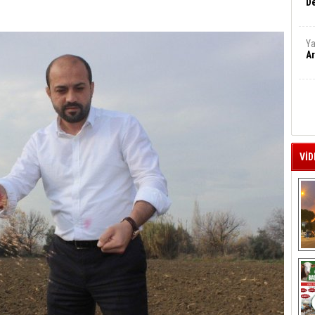
De
Ya
Ar
VİD
A