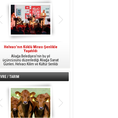
Helvacı’nın Köklü Mirası Şenlikle
Helvacı’da Kültür, Sanat Ve Müzik
A
Yaşatıldı
Şöleni
Aliağa Belediyesi’nin bu yıl
Aliağa Belediyesi tarafından
üçüncüsünü düzenlediği Aliağa Sanat
düzenlenen Aliağa Sanat Günleri, 25
Günleri, Helvacı Kilim ve Kültür Şenliği
Temmuz Cumartesi günü Helvacı’da
ile Helvacı’da renkli bir güne sahne
birbirinden renkli etkinliklerle devam
A
oldu.
edecek.
VRE / TARIM
o