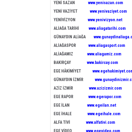
YENİ SAZAN
www.yenisazan.com
YENİ VAZİYET
www.yenivaziyet.com
YENİVİZYON
www.yenivizyon.net
ALİAĞA TARİHİ
www.aliagatarihi.com
GÜNAYDIN ALİAĞA
www.gunaydinaliaga
ALİAĞASPOR
www.aliagasport.com
ALİAĞAMIZ
www.aliagamiz.com
BAKIRÇAY
www.bakircay.com
EGE HÂKİMİYET
www.egehakimiyet.co
GÜNAYDIN İZMİR
www.gunaydinizmir.
AZİZ İZMİR
www.azizizmir.com
EGE RAPOR
www.egerapor.com
EGE İLAN
www.egeilan.net
EGE İHALE
www.egeihale.com
ALFA TİVİ
www.alfativi.com
EGE VİDEO
www.egevideo.com