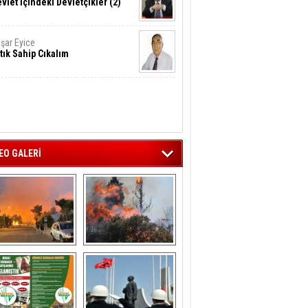
vlet İçindeki Devletçikler (2)
şar Eyice
tık Sahip Cıkalım
EO GALERİ
liağa ‘da  otluk 
Aliağa'nın Ciğerleri 
alanda çıkan 
Yandı
yangın evlere 
sıçramadan 
söndürüldü