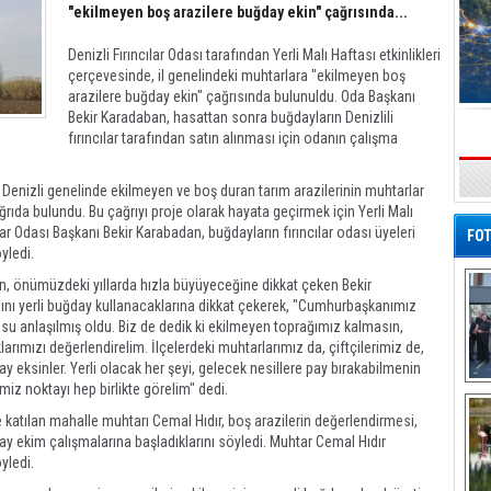
"ekilmeyen boş arazilere buğday ekin" çağrısında...
Denizli Fırıncılar Odası tarafından Yerli Malı Haftası etkinlikleri
çerçevesinde, il genelindeki muhtarlara "ekilmeyen boş
arazilere buğday ekin" çağrısında bulunuldu. Oda Başkanı
Bekir Karadaban, hasattan sonra buğdayların Denizlili
fırıncılar tarafından satın alınması için odanın çalışma
s
, Denizli genelinde ekilmeyen ve boş duran tarım arazilerinin muhtarlar
ğrıda bulundu. Bu çağrıyı proje olarak hayata geçirmek için Yerli Malı
r Odası Başkanı Bekir Karabadan, buğdayların fırıncılar odası üyeleri
FOT
yledi.
nin, önümüzdeki yıllarda hızla büyüyeceğine dikkat çeken Bekir
nı yerli buğday kullanacaklarına dikkat çekerek, "Cumhurbaşkanımız
usu anlaşılmış oldu. Biz de dedik ki ekilmeyen toprağımız kalmasın,
arımızı değerlendirelim. İlçelerdeki muhtarlarımız da, çiftçilerimiz de,
ay eksinler. Yerli olacak her şeyi, gelecek nesillere pay bırakabilmenin
miz noktayı hep birlikte görelim" dedi.
De
Al
 katılan mahalle muhtarı Cemal Hıdır, boş arazilerin değerlendirmesi,
ğday ekim çalışmalarına başladıklarını söyledi. Muhtar Cemal Hıdır
yledi.