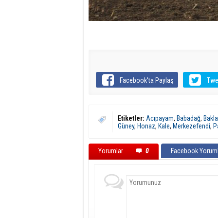
Facebook'ta Paylaş
Twe
Etiketler:
Acıpayam
,
Babadağ
,
Bakl
Güney
,
Honaz
,
Kale
,
Merkezefendi
,
P
Yorumlar
0
Facebook Yoruml