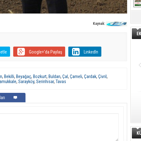
Kaynak:
E
etle
Google+'da Paylaş
LinkedIn
an
,
Bekilli
,
Beyağaç
,
Bozkurt
,
Buldan
,
Çal
,
Çameli
,
Çardak
,
Çivril
,
amukkale
,
Sarayköy
,
Serinhisar
,
Tavas
arı
K