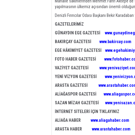
Mahalle sakinlerinden Mehmet Fahri Aktepe'de s
yapılmasının ülkemiz açısından önemli olduğuna 
Denizli Fırıncılar Odası Başkanı Bekir Karadaba
GAZETELERİMİZ
GÜNAYDIN EGE GAZETESİ
www.gunaydineg
BAKIRÇAY GAZETESİ
www.bakircay.com
EGE HÂKİMİYET GAZETESİ
www.egehakimiy
FOTO HABER GAZETESİ
www.fotohaber.c
VAZİYET GAZETESİ
www.yenivaziyet.c
YENİ VİZYON GAZETESİ
www.yenivizyon.
ARASTA GAZETESİ
www.arastahaber.c
ALİAĞASPOR GAZETESİ
www.aliagaspor.
SAZAN MİZAH GAZETESİ
www.yenisazan.
İNTERNET SİTELERİ İÇİN TIKLAYINIZ
ALİAĞA HABER
www.aliagahaber.com
ARASTA HABER
www.arastahaber.com