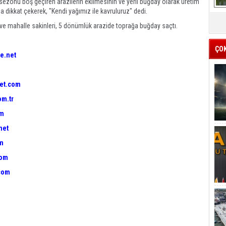
ezonu boş geçiren arazilerin ekilmesinin ve yerli buğday olarak üretim
dikkat çekerek, "Kendi yağımız ile kavruluruz" dedi.
n ve mahalle sakinleri, 5 dönümlük arazide toprağa buğday saçtı.
ÇO
e.net
et.com
om.tr
om
net
om
com
com