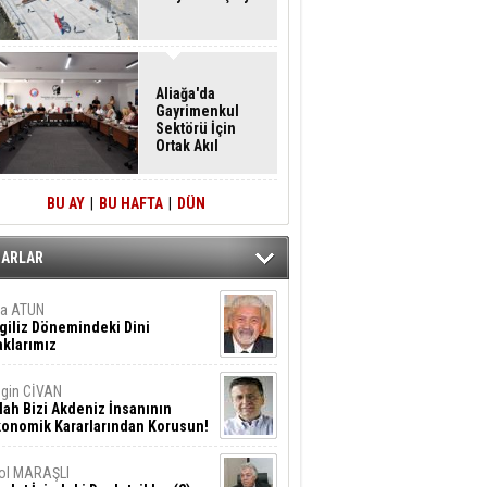
Aliağa'da
Gayrimenkul
Sektörü İçin
Ortak Akıl
Buluşması
BU AY
|
BU HAFTA
|
DÜN
ZARLAR
ta ATUN
giliz Dönemindeki Dini
klarımız
gin CİVAN
lah Bizi Akdeniz İnsanının
konomik Kararlarından Korusun!
ol MARAŞLI