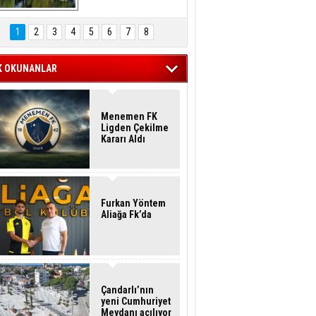
Hasan Eser'in 
Objektifinden
1
2
3
4
5
6
7
8
K OKUNANLAR
Menemen FK
Ligden Çekilme
Kararı Aldı
Furkan Yöntem
Aliağa Fk’da
Çandarlı’nın
yeni Cumhuriyet
Meydanı açılıyor