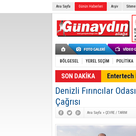
Ana Sayfa
Günün Haberleri
Arşiv
Sitene
BÖLGESEL
YEREL SEÇİM
POLİTİKA
Entertech İ
Denizli Fırıncılar Oda
Çağrısı
Ana Sayfa
»
ÇEVRE / TARIM