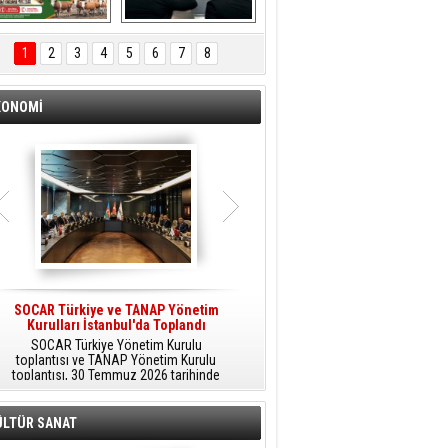
ÖNAL TARIM 
Aliağa'da Polis 
TANITIM FİLMİ
Haftası Kutlandı
1
2
3
4
5
6
7
8
KONOMİ
SOCAR Türkiye ve TANAP Yönetim
Tüpraş Temiz Hidrojen
Kurulları İstanbul'da Toplandı
Teknolojisini Sahada Test Edecek
SOCAR Türkiye Yönetim Kurulu
Stratejik Dönüşüm Planı kapsamında
toplantısı ve TANAP Yönetim Kurulu
düşük karbonlu ve yenilenebilir enerji
toplantısı, 30 Temmuz 2026 tarihinde
çözümlerine odaklanan Tüpraş, temiz
İstanbul’da gerçekleştirildi.
hidrojen teknolojileri alanında yenilikçi
projelere öncülük ediyor.
ÜLTÜR SANAT