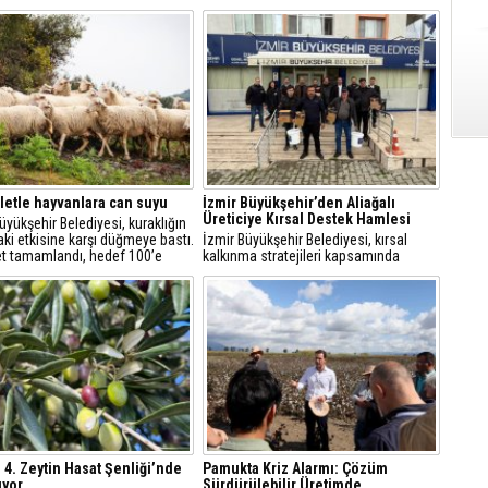
letle hayvanlara can suyu
İzmir Büyükşehir’den Aliağalı
Üreticiye Kırsal Destek Hamlesi
üyükşehir Belediyesi, kuraklığın
aki etkisine karşı düğmeye bastı.
İzmir Büyükşehir Belediyesi, kırsal
et tamamlandı, hedef 100’e
kalkınma stratejileri kapsamında
ak. Hem üretici hem yaban
Aliağa’daki küçük ölçekli hayvancılık
nefes alacak, göletler
işletmelerine yönelik ekipman ve hijyen
arda bile kullanılacak.
desteği sağladı.
, 4. Zeytin Hasat Şenliği’nde
Pamukta Kriz Alarmı: Çözüm
uyor
Sürdürülebilir Üretimde