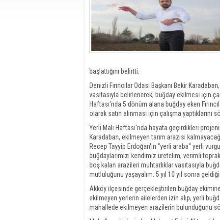
başlattığını belirtti.
Denizli Fırıncılar Odası Başkanı Bekir Karadaban
vasıtasıyla belirlenerek, buğday ekilmesi için ça
Haftası'nda 5 dönüm alana buğday eken Fırıncıla
olarak satın alınması için çalışma yaptıklarını sö
Yerli Malı Haftası'nda hayata geçirdikleri proje
Karadaban, ekilmeyen tarım arazisi kalmayacağı
Recep Tayyip Erdoğan'ın "yerli araba" yerli vurg
buğdaylarımızı kendimiz üretelim, verimli toprakl
boş kalan arazileri muhtarlıklar vasıtasıyla buğd
mutluluğunu yaşayalım. 5 yıl 10 yıl sonra geldiği
Akköy ilçesinde gerçekleştirilen buğday ekimine
ekilmeyen yerlerin ailelerden izin alıp, yerli bu
mahallede ekilmeyen arazilerin bulunduğunu sö