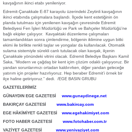
kavşağının ikinci etabı yenileniyor.
Edremit-Çanakkale E-87 karayolu üzerindeki Zeytinli kavşağının
ikinci etabında çalışmalara başlandı. İlçede kent estetiğinin ön
planda tutulması için yenilenen kavşağın çevresinde Edremit
Belediyesi Fen İşleri Müdürlüğü ve Park ve Bahçeler Müdürlüğü’ne
bağlı ekipler çalışıyor. Kavşaktaki düzenleme çalışmaları
tamamlandıktan sonra çimlendirme, bölgenin iklimine uygun bitki
ekimi ile birlikte renkli taşlar ve yongalar da kullanılacak. Otomatik
sulama sistemiyle sürekli canlı tutulacak olan kavşak, ilçenin
Çanakkale yönündeki vitrini olacak. Edremit Belediye Başkanı Kamil
Saka, “Modern ve çağdaş bir kent içim çözüm odaklı çalışıyoruz. Bir
yandan sorunlarımızı ortadan kaldırırken, diğer yandan geleceğe
yatırım için projeler hazırlıyoruz. Hep beraber Edremit’i örnek bir
ilçe haline getiriyoruz.” dedi. /EGE BASIN GRUBU
GAZETELERİMİZ
GÜNAYDIN EGE GAZETESİ
www.gunaydinege.net
BAKIRÇAY GAZETESİ
www.bakircay.com
EGE HÂKİMİYET GAZETESİ
www.egehakimiyet.com
FOTO HABER GAZETESİ
www.fotohaber.com.tr
VAZİYET GAZETESİ
www.yenivaziyet.com