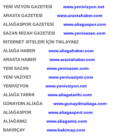
YENİ VİZYON GAZETESİ
www.yenivizyon.net
ARASTA GAZETESİ
www.arastahaber.com
ALİAĞASPOR GAZETESİ
www.aliagaspor.com
SAZAN MİZAH GAZETESİ
www.yenisazan.com
İNTERNET SİTELERİ İÇİN TIKLAYINIZ
ALİAĞA HABER
www.aliagahaber.com
ARASTA HABER
www.arastahaber.com
YENİ SAZAN
www.yenisazan.com
YENİ VAZİYET
www.yenivaziyet.com
YENİVİZYON
www.yenivizyon.net
ALİAĞA TARİHİ
www.aliagatarihi.com
GÜNAYDIN ALİAĞA
www.gunaydinaliaga.com
ALİAĞASPOR
www.aliagasport.com
ALİAĞAMIZ
www.aliagamiz.com
BAKIRÇAY
www.bakircay.com