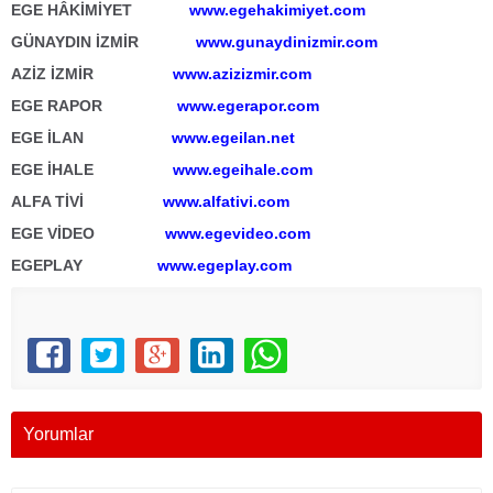
EGE HÂKİMİYET
www.egehakimiyet.com
GÜNAYDIN İZMİR
www.gunaydinizmir.com
AZİZ İZMİR
www.azizizmir.com
EGE RAPOR
www.egerapor.com
EGE İLAN
www.egeilan.net
EGE İHALE
www.egeihale.com
ALFA TİVİ
www.alfativi.com
EGE VİDEO
www.egevideo.com
EGEPLAY
www.egeplay.com
Yorumlar