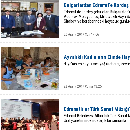
Bulgarlardan Edremit’e Kardeş 
Edremit ile kardeş şehir olan Bulgaristan
Ademov Molaysenov, Milletvekili Hayri S
Sirakov, ve beraberindeki heyet üç günlük 
26 Aralık 2017 Salı 14:06
Ayvalıklı Kadınların Elinde Ha
rkiye’nin en büyük sıvı yağ üreticisi, zeyt
22 Aralık 2017 Cuma 13:26
Edremitliler Türk Sanat Müziği
Edremit Belediyesi Altınoluk Türk Sanat 
Ural yönetiminde nostaljik bir sunumla