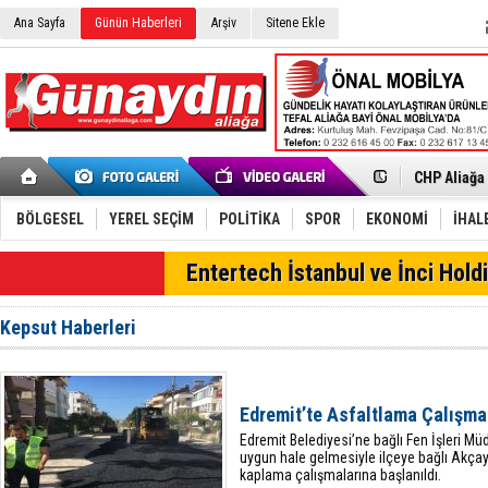
Ana Sayfa
Günün Haberleri
Arşiv
Sitene Ekle
İzmir'in K
CHP Aliağa
Çağrısı
Onat Tüneli
Menemen FK
Aliağa'da G
BÖLGESEL
YEREL SEÇİM
POLİTİKA
SPOR
EKONOMİ
İHAL
Çandarlı’n
Furkan Yön
SON DAKİKA
Entertech İstanbul ve İnci Holdi
Chp Aliağa
AK Parti Al
SOCAR Türk
Kepsut Haberleri
Trafiği dur
Alto, İnşaa
TÜVTÜRK’te
Aliağa'daki
Edremit’te Asfaltlama Çalışmal
Chp Aliağa'
Edremit Belediyesi’ne bağlı Fen İşleri Mü
uygun hale gelmesiyle ilçeye bağlı Akçay
kaplama çalışmalarına başlanıldı.