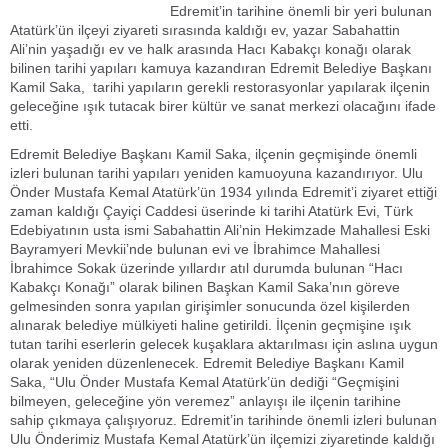
Edremit’in tarihine önemli bir yeri bulunan
Atatürk’ün ilçeyi ziyareti sırasında kaldığı ev, yazar Sabahattin
Ali’nin yaşadığı ev ve halk arasında Hacı Kabakçı konağı olarak
bilinen tarihi yapıları kamuya kazandıran Edremit Belediye Başkanı
Kamil Saka, tarihi yapıların gerekli restorasyonlar yapılarak ilçenin
geleceğine ışık tutacak birer kültür ve sanat merkezi olacağını ifade
etti.
Edremit Belediye Başkanı Kamil Saka, ilçenin geçmişinde önemli
izleri bulunan tarihi yapıları yeniden kamuoyuna kazandırıyor. Ulu
Önder Mustafa Kemal Atatürk’ün 1934 yılında Edremit’i ziyaret ettiği
zaman kaldığı Çayiçi Caddesi üserinde ki tarihi Atatürk Evi, Türk
Edebiyatının usta ismi Sabahattin Ali’nin Hekimzade Mahallesi Eski
Bayramyeri Mevkii’nde bulunan evi ve İbrahimce Mahallesi
İbrahimce Sokak üzerinde yıllardır atıl durumda bulunan “Hacı
Kabakçı Konağı” olarak bilinen Başkan Kamil Saka’nın göreve
gelmesinden sonra yapılan girişimler sonucunda özel kişilerden
alınarak belediye mülkiyeti haline getirildi. İlçenin geçmişine ışık
tutan tarihi eserlerin gelecek kuşaklara aktarılması için aslına uygun
olarak yeniden düzenlenecek. Edremit Belediye Başkanı Kamil
Saka, “Ulu Önder Mustafa Kemal Atatürk’ün dediği “Geçmişini
bilmeyen, geleceğine yön veremez” anlayışı ile ilçenin tarihine
sahip çıkmaya çalışıyoruz. Edremit’in tarihinde önemli izleri bulunan
Ulu Önderimiz Mustafa Kemal Atatürk’ün ilçemizi ziyaretinde kaldığı