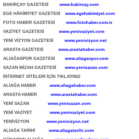
BAKIRÇAY GAZETESİ
www.bakircay.com
EGE HÂKİMİYET GAZETESİ
www.egehakimiyet.com
FOTO HABER GAZETESİ
www.fotohaber.com.tr
VAZİYET GAZETESİ
www.yenivaziyet.com
YENİ VİZYON GAZETESİ
www.yenivizyon.net
ARASTA GAZETESİ
www.arastahaber.com
ALİAĞASPOR GAZETESİ
www.aliagaspor.com
SAZAN MİZAH GAZETESİ
www.yenisazan.com
İNTERNET SİTELERİ İÇİN TIKLAYINIZ
ALİAĞA HABER
www.aliagahaber.com
ARASTA HABER
www.arastahaber.com
YENİ SAZAN
www.yenisazan.com
YENİ VAZİYET
www.yenivaziyet.com
YENİVİZYON
www.yenivizyon.net
ALİAĞA TARİHİ
www.aliagatarihi.com