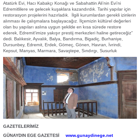
Atatürk Evi, Hacı Kabakçı Konağı ve Sabahattin Ali’nin Evi’ni
Edremitlilere ve gelecek kuşaklara kazandırdık. Tarihi yapılar için
restorasyon projelerini hazırladık. İlgili kurumlardan gerekli izinlerin
alınması ile çalışmalara başlayacağız. İlçemizin kültürel değerleri
olan bu yapıları aslına uygun şekilde en kısa sürede restore
ederek, Edremit'imize yakışır prestij merkezleri haline getireceğiz”
dedi. Balıkesir, Ayvalık, Balya, Bandırma, Bigadiç, Burhaniye,
Dursunbey, Edremit, Erdek, Gömeç, Gönen, Havran, İvrindi,
Kepsut, Manyas, Marmara, Savaştepe, Sındırgı, Susurluk
GAZETELERİMİZ
GÜNAYDIN EGE GAZETESİ
www.gunaydinege.net