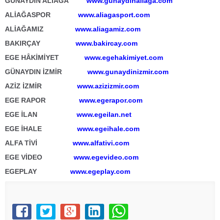
GÜNAYDIN ALİAĞA
www.gunaydinaliaga.com
ALİAĞASPOR
www.aliagasport.com
ALİAĞAMIZ
www.aliagamiz.com
BAKIRÇAY
www.bakircay.com
EGE HÂKİMİYET
www.egehakimiyet.com
GÜNAYDIN İZMİR
www.gunaydinizmir.com
AZİZ İZMİR
www.azizizmir.com
EGE RAPOR
www.egerapor.com
EGE İLAN
www.egeilan.net
EGE İHALE
www.egeihale.com
ALFA TİVİ
www.alfativi.com
EGE VİDEO
www.egevideo.com
EGEPLAY
www.egeplay.com