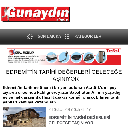
SON DAKİKA
KATEGORİLER
EDREMİT’İN TARİHİ DEĞERLERİ GELECEĞE
TAŞINIYOR
Edremit’in tarihine önemli bir yeri bulunan Atatürk’ün ilçeyi
ziyareti sırasında kaldığı ev, yazar Sabahattin Ali’nin yaşadığı
ev ve halk arasında Hacı Kabakçı konağı olarak bilinen tarihi
yapıları kamuya kazandıran
28 Şubat 2017 Salı 08:47
EDREMİT’İN TARİHİ DEĞERLERİ
GELECEĞE TAŞINIYOR