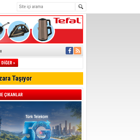
ı
DİĞER »
pıldı
 Toplandı
zara Taşıyor
A.Ş.’Ye İletti
Çağrısı
E ÇIKANLAR
 hızlı müdahale
'ye Geçti