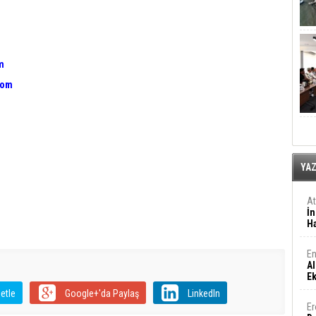
m
com
YA
A
İn
Ha
En
Al
E
etle
Google+'da Paylaş
LinkedIn
Er