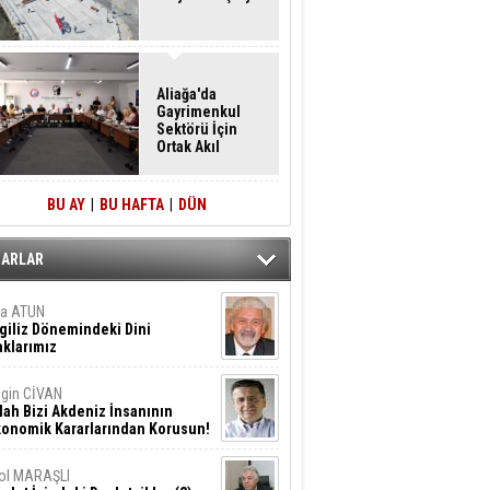
Aliağa'da
Gayrimenkul
Sektörü İçin
Ortak Akıl
Buluşması
BU AY
|
BU HAFTA
|
DÜN
ZARLAR
ta ATUN
giliz Dönemindeki Dini
klarımız
gin CİVAN
lah Bizi Akdeniz İnsanının
konomik Kararlarından Korusun!
ol MARAŞLI