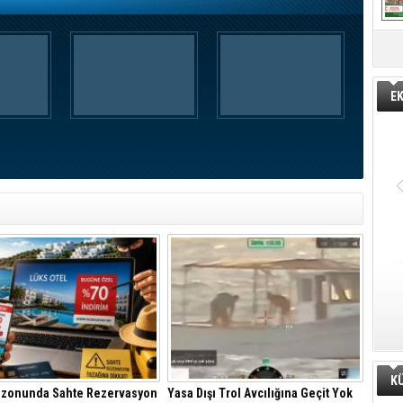
E
K
ezonunda Sahte Rezervasyon
Yasa Dışı Trol Avcılığına Geçit Yok