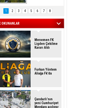
Hasan Eser'in 
Objektifinden
1
2
3
4
5
6
7
8
K OKUNANLAR
Menemen FK
Ligden Çekilme
Kararı Aldı
Furkan Yöntem
Aliağa Fk’da
Çandarlı’nın
yeni Cumhuriyet
Meydanı açılıyor