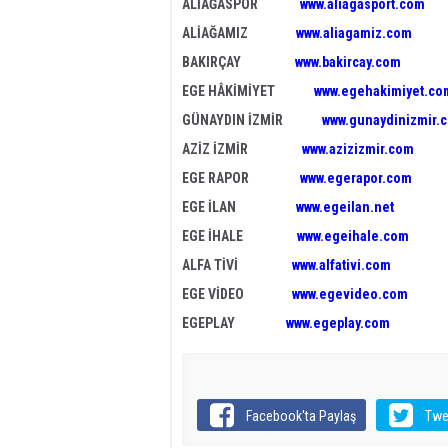
ALİAĞASPOR
www.aliagasport.com
ALİAĞAMIZ
www.aliagamiz.com
BAKIRÇAY
www.bakircay.com
EGE HÂKİMİYET
www.egehakimiyet.co
GÜNAYDIN İZMİR
www.gunaydinizmir.
AZİZ İZMİR
www.azizizmir.com
EGE RAPOR
www.egerapor.com
EGE İLAN
www.egeilan.net
EGE İHALE
www.egeihale.com
ALFA TİVİ
www.alfativi.com
EGE VİDEO
www.egevideo.com
EGEPLAY
www.egeplay.com
Facebook'ta Paylaş
Twe