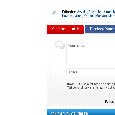
Etiketler:
Ayvalık
,
Balya
,
Bandırma
,
B
Havran
,
İvrindi
,
Kepsut
,
Manyas
,
Mar
Yorumlar
0
Facebook Yoruml
UYARI:
Küfür, hakaret, rencide edici cü
Türkçe karakter kullanılmayan ve büy
Bu hab
SON EKLENEN
GALERİLER