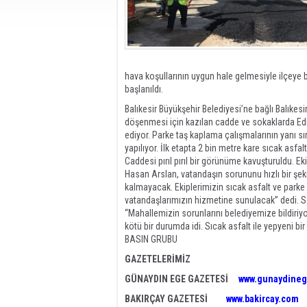
hava koşullarının uygun hale gelmesiyle ilçeye 
başlanıldı.
Balıkesir Büyükşehir Belediyesi’ne bağlı Balıkes
döşenmesi için kazılan cadde ve sokaklarda Edre
ediyor. Parke taş kaplama çalışmalarının yanı s
yapılıyor. İlk etapta 2 bin metre kare sıcak asfa
Caddesi pırıl pırıl bir görünüme kavuşturuldu. E
Hasan Arslan, vatandaşın sorununu hızlı bir şe
kalmayacak. Ekiplerimizin sıcak asfalt ve parke
vatandaşlarımızın hizmetine sunulacak” dedi. S
“Mahallemizin sorunlarını belediyemize bildiri
kötü bir durumda idi. Sıcak asfalt ile yepyeni b
BASIN GRUBU
GAZETELERİMİZ
GÜNAYDIN EGE GAZETESİ
www.gunaydineg
BAKIRÇAY GAZETESİ
www.bakircay.com