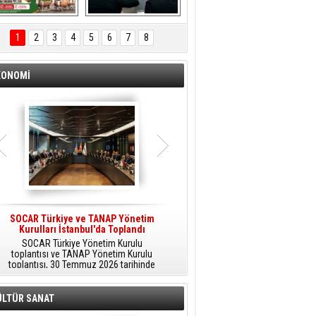
ÖNAL TARIM 
Aliağa'da Polis 
TANITIM FİLMİ
Haftası Kutlandı
1
2
3
4
5
6
7
8
KONOMİ
SOCAR Türkiye ve TANAP Yönetim
Tüpraş Temiz Hidrojen
Kurulları İstanbul'da Toplandı
Teknolojisini Sahada Test Edecek
SOCAR Türkiye Yönetim Kurulu
Stratejik Dönüşüm Planı kapsamında
toplantısı ve TANAP Yönetim Kurulu
düşük karbonlu ve yenilenebilir enerji
toplantısı, 30 Temmuz 2026 tarihinde
çözümlerine odaklanan Tüpraş, temiz
İstanbul’da gerçekleştirildi.
hidrojen teknolojileri alanında yenilikçi
projelere öncülük ediyor.
ÜLTÜR SANAT