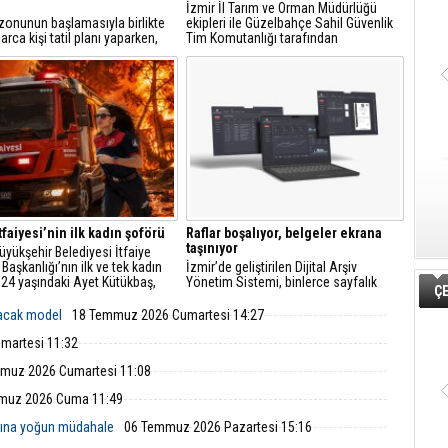
İzmir İl Tarım ve Orman Müdürlüğü
zonunun başlamasıyla birlikte
ekipleri ile Güzelbahçe Sahil Güvenlik
arca kişi tatil planı yaparken,
Tim Komutanlığı tarafından
t üzerinden yapılan
gerçekleştirilen ortak denetimlerde,
syonlarda sahtecilik vakaları da
Urla ilçesi açıklarında trol avcılığına
tıyor.
kapalı sahada yasa dışı trol avcılığı
yapan bir balıkçı teknesi tespit edildi.
tfaiyesi’nin ilk kadın şoförü
Raflar boşalıyor, belgeler ekrana
taşınıyor
üyükşehir Belediyesi İtfaiye
 Başkanlığı’nın ilk ve tek kadın
İzmir’de geliştirilen Dijital Arşiv
 24 yaşındaki Ayet Kütükbaş,
Yönetim Sistemi, binlerce sayfalık
ÇE
a ağırlıktaki itfaiye araçlarıyla
fiziksel evrakı elektronik ortama
 ve kurtarma operasyonlarına
aktarıyor. Belediye iştiraklerinde
lacak model
18 Temmuz 2026 Cumartesi 14:27
r.
başlayan uygulamanın kamu
kurumlarına yayılması hedefleniyor.
martesi 11:32
muz 2026 Cumartesi 11:08
muz 2026 Cuma 11:49
nına yoğun müdahale
06 Temmuz 2026 Pazartesi 15:16