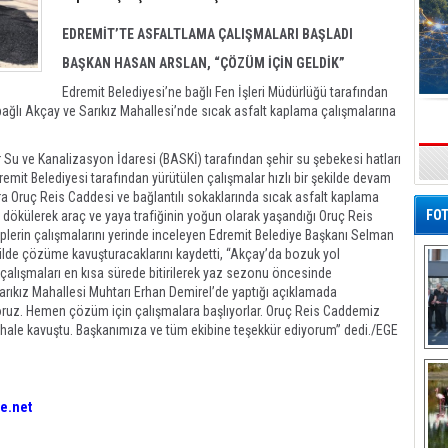
EDREMİT’TE ASFALTLAMA ÇALIŞMALARI BAŞLADI
BAŞKAN HASAN ARSLAN, “ÇÖZÜM İÇİN GELDİK”
Edremit Belediyesi’ne bağlı Fen İşleri Müdürlüğü tarafından
bağlı Akçay ve Sarıkız Mahallesi’nde sıcak asfalt kaplama çalışmalarına
ir Su ve Kanalizasyon İdaresi (BASKİ) tarafından şehir su şebekesi hatları
s
mit Belediyesi tarafından yürütülen çalışmalar hızlı bir şekilde devam
ıra Oruç Reis Caddesi ve bağlantılı sokaklarında sıcak asfalt kaplama
FOT
lt dökülerek araç ve yaya trafiğinin yoğun olarak yaşandığı Oruç Reis
kiplerin çalışmalarını yerinde inceleyen Edremit Belediye Başkanı Selman
kilde çözüme kavuşturacaklarını kaydetti, “Akçay’da bozuk yol
 çalışmaları en kısa sürede bitirilerek yaz sezonu öncesinde
arıkız Mahallesi Muhtarı Erhan Demirel’de yaptığı açıklamada
yoruz. Hemen çözüm için çalışmalara başlıyorlar. Oruç Reis Caddemiz
ir hale kavuştu. Başkanımıza ve tüm ekibine teşekkür ediyorum” dedi./EGE
De
Al
e.net