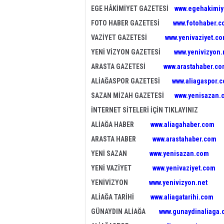
EGE HÂKİMİYET GAZETESİ
www.egehakimiy
FOTO HABER GAZETESİ
www.fotohaber.c
VAZİYET GAZETESİ
www.yenivaziyet.c
YENİ VİZYON GAZETESİ
www.yenivizyon.
ARASTA GAZETESİ
www.arastahaber.c
ALİAĞASPOR GAZETESİ
www.aliagaspor.
SAZAN MİZAH GAZETESİ
www.yenisazan.
İNTERNET SİTELERİ İÇİN TIKLAYINIZ
ALİAĞA HABER
www.aliagahaber.com
ARASTA HABER
www.arastahaber.com
YENİ SAZAN
www.yenisazan.com
YENİ VAZİYET
www.yenivaziyet.com
YENİVİZYON
www.yenivizyon.net
ALİAĞA TARİHİ
www.aliagatarihi.com
GÜNAYDIN ALİAĞA
www.gunaydinaliaga