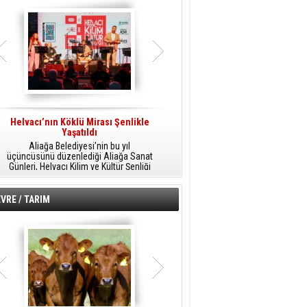
Helvacı’nın Köklü Mirası Şenlikle
Helvacı’da Kültür, Sanat Ve Müzik
A
Yaşatıldı
Şöleni
Aliağa Belediyesi’nin bu yıl
Aliağa Belediyesi tarafından
üçüncüsünü düzenlediği Aliağa Sanat
düzenlenen Aliağa Sanat Günleri, 25
Günleri, Helvacı Kilim ve Kültür Şenliği
Temmuz Cumartesi günü Helvacı’da
ile Helvacı’da renkli bir güne sahne
birbirinden renkli etkinliklerle devam
A
oldu.
edecek.
VRE / TARIM
o