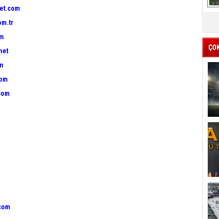
et.com
om.tr
om
ÇO
net
om
com
com
.com