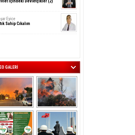
vlet İçindeki Devletçikler (2)
şar Eyice
tık Sahip Cıkalım
EO GALERİ
liağa ‘da  otluk 
Aliağa'nın Ciğerleri 
alanda çıkan 
Yandı
yangın evlere 
sıçramadan 
söndürüldü