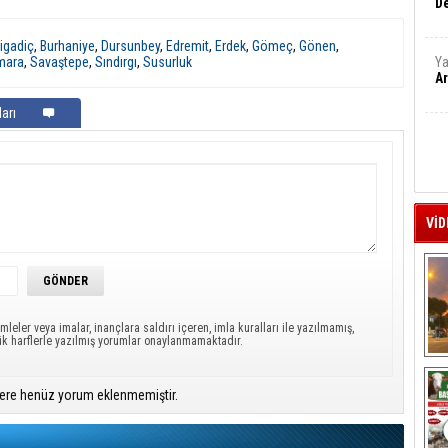
De
igadiç
,
Burhaniye
,
Dursunbey
,
Edremit
,
Erdek
,
Gömeç
,
Gönen
,
mara
,
Savaştepe
,
Sındırgı
,
Susurluk
Ya
Ar
arı
VİD
mleler veya imalar, inançlara saldırı içeren, imla kuralları ile yazılmamış,
ük harflerle yazılmış yorumlar onaylanmamaktadır.
A
ere henüz yorum eklenmemiştir.