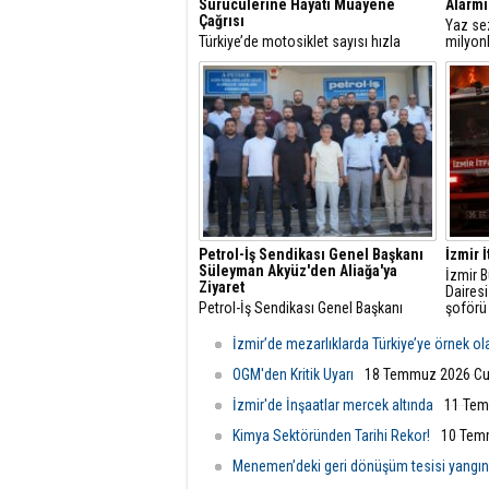
Sürücülerine Hayati Muayene
Alarmı
Çağrısı
Yaz se
Türkiye’de motosiklet sayısı hızla
milyonl
artarken, trafikteki payı yüzde 21’i aşan
interne
bu araçlarda düzenli teknik kontrollerin
rezerva
önemi de giderek artıyor.
hızla ar
Petrol-İş Sendikası Genel Başkanı
İzmir İ
Süleyman Akyüz'den Aliağa'ya
İzmir B
Ziyaret
Dairesi
Petrol-İş Sendikası Genel Başkanı
şoförü
Süleyman Akyüz, Petrol-İş Sendikası
tonlarc
Aliağa Şubesi'ni ziyaret etti.
yangın
İzmir’de mezarlıklarda Türkiye’ye örnek o
koşuyo
OGM'den Kritik Uyarı
18 Temmuz 2026 Cu
İzmir'de İnşaatlar mercek altında
11 Tem
Kimya Sektöründen Tarihi Rekor!
10 Tem
Menemen’deki geri dönüşüm tesisi yangı