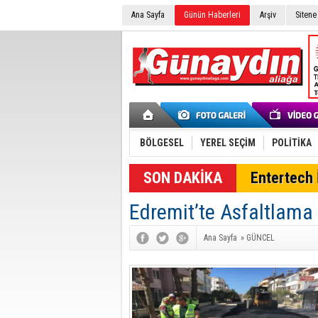
Ana Sayfa
Günün Haberleri
Arşiv
Sitene
BÖLGESEL
YEREL SEÇİM
POLİTİKA
SON DAKİKA
Entertech İ
Edremit’te Asfaltlama
Ana Sayfa
»
GÜNCEL