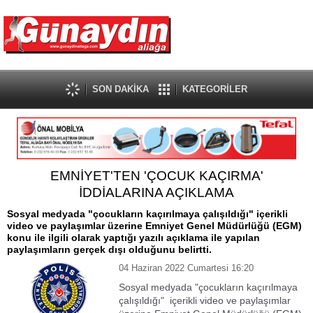
SON DAKİKA
KATEGORİLER
EMNİYET'TEN 'ÇOCUK KAÇIRMA'
İDDİALARINA AÇIKLAMA
Sosyal medyada "çocukların kaçırılmaya çalışıldığı" içerikli
video ve paylaşımlar üzerine Emniyet Genel Müdürlüğü (EGM)
konu ile ilgili olarak yaptığı yazılı açıklama ile yapılan
paylaşımların gerçek dışı olduğunu belirtti.
04 Haziran 2022 Cumartesi 16:20
Sosyal medyada "çocukların kaçırılmaya
çalışıldığı" içerikli video ve paylaşımlar