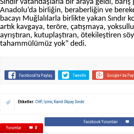
Sındır vatandaşlarla bir araya geldi, barış
Anadolu’da birliğin, beraberliğin ve berek
bacayı Muğlalılarla birlikte yakan Sındır
artık kavgaya, teröre, çatışmaya, yoksulluğ
ayrıştıran, kutuplaştıran, ötekileştiren sö
tahammülümüz yok” dedi.
Facebook'ta Paylaş
Tweetle
Google+'da Pay
Etiketler:
CHP
,
İzmir
,
Kamil Okyay Sındır
Facebook Yorumları
Yorumlar
0