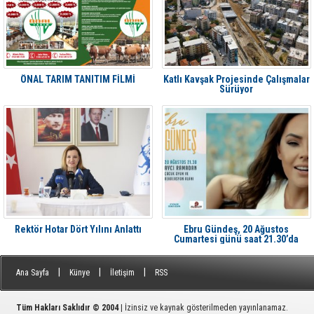
ÖNAL TARIM TANITIM FİLMİ
Katlı Kavşak Projesinde Çalışmalar
Sürüyor
Rektör Hotar Dört Yılını Anlattı
Ebru Gündeş, 20 Ağustos
Cumartesi günü saat 21.30’da
Aliağa'da Avcı Ramadan’da
|
|
|
Ana Sayfa
Künye
İletişim
RSS
Tüm Hakları Saklıdır © 2004
| İzinsiz ve kaynak gösterilmeden yayınlanamaz.