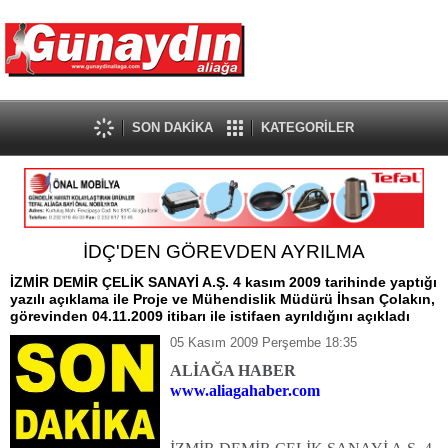
SON DAKİKA
KATEGORİLER
İDÇ'DEN GÖREVDEN AYRILMA
İZMİR DEMİR ÇELİK SANAYİ A.Ş. 4 kasım 2009 tarihinde yaptığı
yazılı açıklama ile Proje ve Mühendislik Müdürü İhsan Çolakın,
görevinden 04.11.2009 itibarı ile istifaen ayrıldığını açıkladı
05 Kasım 2009 Perşembe 18:35
ALİAĞA HABER
www.aliagahaber.com