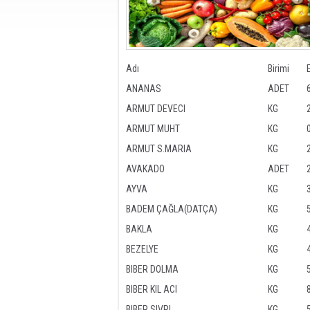
Adı
Birimi
ANANAS
ADET
ARMUT DEVECI
KG
ARMUT MUHT
KG
ARMUT S.MARIA
KG
AVAKADO
ADET
AYVA
KG
BADEM ÇAĞLA(DATÇA)
KG
BAKLA
KG
BEZELYE
KG
BIBER DOLMA
KG
BIBER KIL ACI
KG
BIBER SIVRI
KG