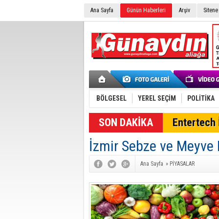
Ana Sayfa
Günün Haberleri
Arşiv
Sitene
BÖLGESEL
YEREL SEÇİM
POLİTİKA
SON DAKİKA
Entertech İ
İzmir Sebze ve Meyve F
Ana Sayfa
»
PİYASALAR