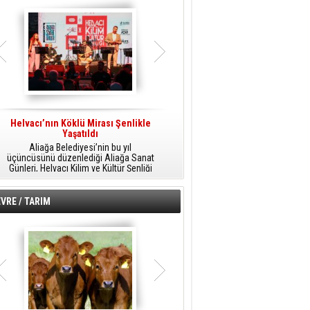
Helvacı’nın Köklü Mirası Şenlikle
Helvacı’da Kültür, Sanat Ve Müzik
A
Yaşatıldı
Şöleni
Aliağa Belediyesi’nin bu yıl
Aliağa Belediyesi tarafından
üçüncüsünü düzenlediği Aliağa Sanat
düzenlenen Aliağa Sanat Günleri, 25
Günleri, Helvacı Kilim ve Kültür Şenliği
Temmuz Cumartesi günü Helvacı’da
ile Helvacı’da renkli bir güne sahne
birbirinden renkli etkinliklerle devam
A
oldu.
edecek.
VRE / TARIM
o