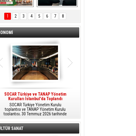
ÖNAL TARIM 
Aliağa'da Polis 
TANITIM FİLMİ
Haftası Kutlandı
1
2
3
4
5
6
7
8
KONOMİ
SOCAR Türkiye ve TANAP Yönetim
Tüpraş Temiz Hidrojen
Kurulları İstanbul'da Toplandı
Teknolojisini Sahada Test Edecek
SOCAR Türkiye Yönetim Kurulu
Stratejik Dönüşüm Planı kapsamında
toplantısı ve TANAP Yönetim Kurulu
düşük karbonlu ve yenilenebilir enerji
toplantısı, 30 Temmuz 2026 tarihinde
çözümlerine odaklanan Tüpraş, temiz
İstanbul’da gerçekleştirildi.
hidrojen teknolojileri alanında yenilikçi
projelere öncülük ediyor.
ÜLTÜR SANAT