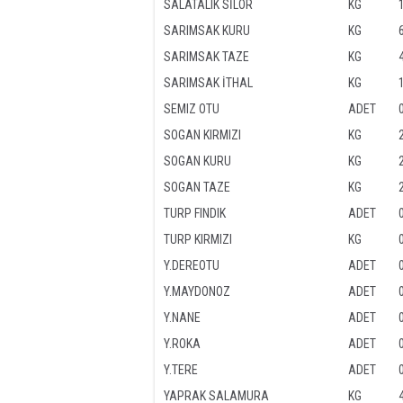
SALATALIK SİLOR
KG
SARIMSAK KURU
KG
SARIMSAK TAZE
KG
SARIMSAK İTHAL
KG
SEMIZ OTU
ADET
SOGAN KIRMIZI
KG
SOGAN KURU
KG
SOGAN TAZE
KG
TURP FINDIK
ADET
TURP KIRMIZI
KG
Y.DEREOTU
ADET
Y.MAYDONOZ
ADET
Y.NANE
ADET
Y.ROKA
ADET
Y.TERE
ADET
YAPRAK SALAMURA
KG