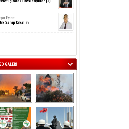
vlet İçindeki Devletçikler (2)
şar Eyice
tık Sahip Cıkalım
EO GALERİ
liağa ‘da  otluk 
Aliağa'nın Ciğerleri 
alanda çıkan 
Yandı
yangın evlere 
sıçramadan 
söndürüldü