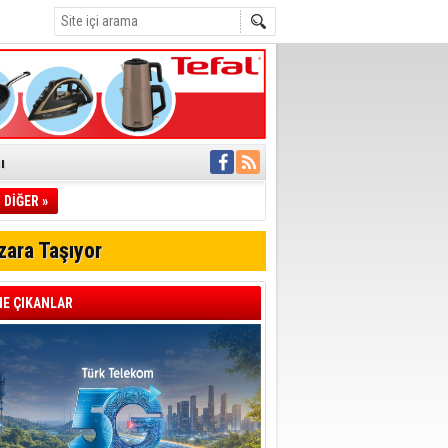
ı
DİĞER »
pıldı
 Toplandı
zara Taşıyor
A.Ş.’Ye İletti
Çağrısı
E ÇIKANLAR
 hızlı müdahale
'ye Geçti