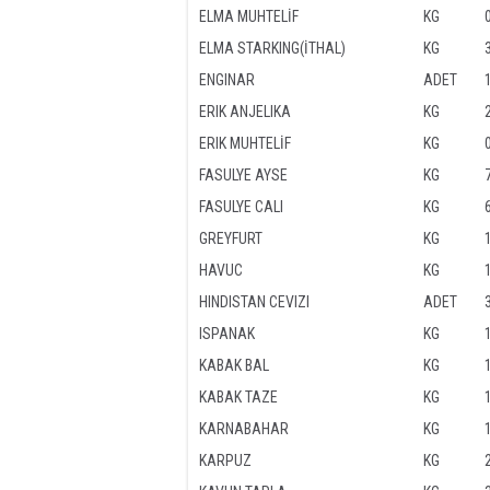
ELMA MUHTELİF
KG
ELMA STARKING(İTHAL)
KG
ENGINAR
ADET
ERIK ANJELIKA
KG
ERIK MUHTELİF
KG
FASULYE AYSE
KG
FASULYE CALI
KG
GREYFURT
KG
HAVUC
KG
HINDISTAN CEVIZI
ADET
ISPANAK
KG
KABAK BAL
KG
KABAK TAZE
KG
KARNABAHAR
KG
KARPUZ
KG