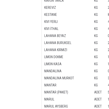
KAVUN TARLA
KG
KEREVIZ
KG
KESTANE
KG
KIVI YERLI
KG
KIVI İTHAL
KG
LAHANA BEYAZ
KG
LAHANA BURUKSEL
KG
LAHANA KIRMIZI
KG
LIMON DOKME
KG
LIMON KASA
KG
MANDALİNA
KG
MANDALİNA MURKOT
KG
MANTAR
KG
MANTAR (PAKET)
ADET
MARUL
ADET
MARUL AYSBERG
ADET