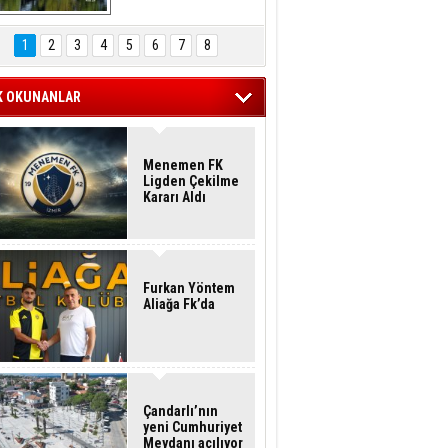
Hasan Eser'in 
Objektifinden
1
2
3
4
5
6
7
8
K OKUNANLAR
Menemen FK
Ligden Çekilme
Kararı Aldı
Furkan Yöntem
Aliağa Fk’da
Çandarlı’nın
yeni Cumhuriyet
Meydanı açılıyor