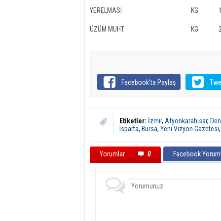
YERELMASI
KG
ÜZÜM MUHT
KG
Facebook'ta Paylaş
Twe
Etiketler:
İzmir
,
Afyonkarahisar
,
Deni
Isparta
,
Bursa
,
Yeni Vizyon Gazetesi
Yorumlar
0
Facebook Yoruml