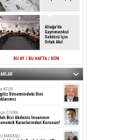
Aliağa'da
Gayrimenkul
Sektörü İçin
Ortak Akıl
Buluşması
BU AY
|
BU HAFTA
|
DÜN
ZARLAR
ta ATUN
giliz Dönemindeki Dini
klarımız
gin CİVAN
lah Bizi Akdeniz İnsanının
konomik Kararlarından Korusun!
ol MARAŞLI