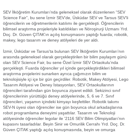
Haberleri / Ege Haberleri /
SEV İlköğretim Kurumları’nda geleneksel olarak düzenlenen “SEV
Science Fair”, bu sene İzmir SEV’de, Üsküdar SEV ve Tarsus SEV’li
öğrencilerin ve öğretmenlerin katılımı ile gerçekleşti. Öğrencilerin
bilimsel araştırma projeleriyle katıldıkları ve Nöroşirurji Uzmanı Yrd.
Doç. Dr. Güven ÇITAK'ın açılış konuşmasını yaptığı fuarda; robotik,
makey, lego tasarım ve deney atölyeleri de yer aldı.
İzmir, Üsküdar ve Tarsus’ta bulunan SEV İlköğretim Kurumları’nın
arasında geleneksel olarak gerçekleştirilen bir bilim paylaşım günü
olan SEV Science Fair, bu sene Özel İzmir SEV Ortaokulu’nda
gerçekleşti. Fuarda öğrenciler yıl içinde gerçekleştirdikleri bilimsel
araştırma projelerini sunarken ayrıca çağımızın bilim ve
teknolojisiyle içi içe bir gün geçirdiler. Robotik, Makey Atölyesi, Lego
Tasarım Atölyesi ve Deney İstasyonları, SEV Ortaokullarının
öğrencileri tarafından gün boyunca ziyaret edildi. Sekizinci sınıf
öğrencilerinin yürüttüğü deney atölyelerinde, 5, 6 ve 7. Sınıf
öğrencileri, yaşamın içindeki kimyayı keşfettiler. Robotik takımı
SEV-N üyesi olan öğrenciler ise gün boyunca okul arkadaşlarına
robot programlama deneyimi yaşattılar. Tasarım ve Teknoloji
atölyesinde öğrenciler legolar ile '2116 SEV Bilim Olimpiyatları'nın
kupasını tasarladılar. Beyin Sinir ve Omurilik Cerrahı Yrd. Doç. Dr.
Güven ÇITAK yaptığı açılış konuşmasında, beyin ve omurga