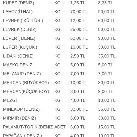
KUPEZ (DENİZ)
KG
1,25 TL
8,33 TL
LAHOZ(İTHAL)
KG
70,00 TL
90,00 TL
LEVREK ( KÜLTÜR )
KG
12,00 TL
60,00 TL
LEVREK (DENİZ)
KG
25,00 TL
80,00 TL
LÜFER ( DENİZ)
KG
60,00 TL
90,00 TL
LÜFER (KÜÇÜK )
KG
10,00 TL
30,00 TL
LİDAKİ (DENİZ)
KG
2,50 TL
35,00 TL
MASKO DENİZ
KG
5,00 TL
5,00 TL
MELANUR (DENİZ)
KG
7,00 TL
7,00 TL
MERCAN (BÜYÜKBOY)
KG
10,00 TL
80,00 TL
MERCAN(KÜÇÜK BOY)
KG
3,00 TL
9,00 TL
MEZGİT
KG
4,00 TL
10,00 TL
MINEKOP (DENİZ)
KG
30,00 TL
35,00 TL
MIRMIR (DENİZ)
KG
6,00 TL
30,00 TL
PALAMUT-TORİK (DENİZ
ADET
6,00 TL
15,00 TL
PAPAĞAN ( DENİZ )
KG
4,00 TL
10,00 TL