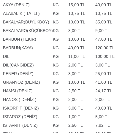
AKYA (DENİZ)
KG
15,00 TL
40,00 TL
ALABALIK ( TATLI )
KG
13,75 TL
13,75 TL
BAKALYAR(BÜYÜKBOY)
KG
10,00 TL
35,00 TL
BAKALYARO(KÜÇÜKBOY)
KG
3,00 TL
9,00 TL
BARBUN (TEKİR)
KG
10,00 TL
47,00 TL
BARBUN(KAYA)
KG
40,00 TL
120,00 TL
DIL
KG
11,00 TL
100,00 TL
DİL(CANGIDEZ)
KG
2,00 TL
3,00 TL
FENER (DENİZ)
KG
3,00 TL
25,00 TL
GRANYOZ (DENİZ)
KG
10,00 TL
41,00 TL
HAMSI (DENİZ)
KG
2,50 TL
24,17 TL
HANOS ( DENİZ )
KG
3,00 TL
3,00 TL
ISKORPIT (DENİZ)
KG
3,00 TL
40,00 TL
ISPAROZ (DENİZ)
KG
1,00 TL
5,00 TL
ISTAVRIT (DENİZ)
KG
2,50 TL
7,92 TL