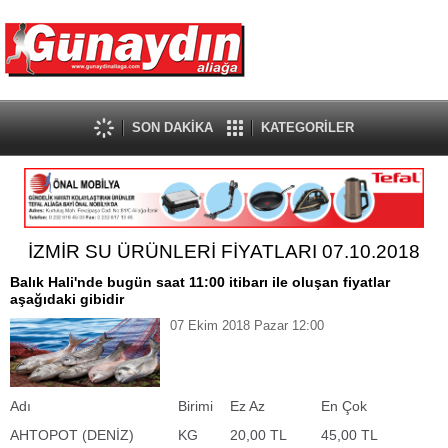
SON DAKİKA
KATEGORİLER
İZMİR SU ÜRÜNLERİ FİYATLARI 07.10.2018
Balık Hali'nde bugün saat 11:00 itibarı ile oluşan fiyatlar
aşağıdaki gibidir
07 Ekim 2018 Pazar 12:00
Adı
Birimi
Ez Az
En Çok
AHTOPOT (DENİZ)
KG
20,00 TL
45,00 TL