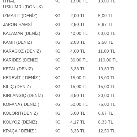
ITHAL
KG
13,00 TL
13,00 TL
USKUMRU(DONUK)
IZMARIT (DENİZ)
KG
2,00 TL
5,00 TL
JAPON HAMSİ
KG
2,50 TL
6,67 TL
KALAMAR (DENİZ)
KG
40,00 TL
60,00 TL
KAMİT(DENİZ)
KG
2,08 TL
2,50 TL
KARAGÖZ (DENİZ)
KG
4,00 TL
11,00 TL
KARİDES (DENİZ)
KG
30,00 TL
110,00 TL
KEFAL (DENİZ)
KG
3,33 TL
10,83 TL
KEREVİT ( DENİZ )
KG
15,00 TL
15,00 TL
KILIÇ (DENİZ)
KG
15,00 TL
15,00 TL
KIRLANGIÇ (DENİZ)
KG
3,50 TL
20,00 TL
KOFANA ( DENİZ )
KG
50,00 TL
75,00 TL
KOLORİT(DENİZ)
KG
5,00 TL
6,67 TL
KOLYOZ (DENİZ)
KG
4,17 TL
8,33 TL
KRAÇA ( DENİZ )
KG
3,33 TL
12,50 TL