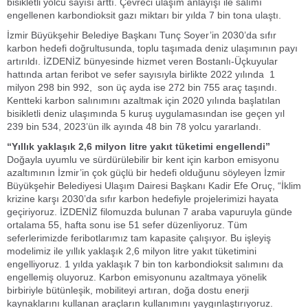
bisikletli yolcu sayısı arttı. Çevreci ulaşım anlayışı ile salımı
engellenen karbondioksit gazı miktarı bir yılda 7 bin tona ulaştı.
İzmir Büyükşehir Belediye Başkanı Tunç Soyer’in 2030’da sıfır
karbon hedefi doğrultusunda, toplu taşımada deniz ulaşımının payı
artırıldı. İZDENİZ bünyesinde hizmet veren Bostanlı-Üçkuyular
hattında artan feribot ve sefer sayısıyla birlikte 2022 yılında 1
milyon 298 bin 992, son üç ayda ise 272 bin 755 araç taşındı.
Kentteki karbon salınımını azaltmak için 2020 yılında başlatılan
bisikletli deniz ulaşımında 5 kuruş uygulamasından ise geçen yıl
239 bin 534, 2023’ün ilk ayında 48 bin 78 yolcu yararlandı.
“Yıllık yaklaşık 2,6 milyon litre yakıt tüketimi engellendi”
Doğayla uyumlu ve sürdürülebilir bir kent için karbon emisyonu
azaltımının İzmir’in çok güçlü bir hedefi olduğunu söyleyen İzmir
Büyükşehir Belediyesi Ulaşım Dairesi Başkanı Kadir Efe Oruç, “İklim
krizine karşı 2030’da sıfır karbon hedefiyle projelerimizi hayata
geçiriyoruz. İZDENİZ filomuzda bulunan 7 araba vapuruyla günde
ortalama 55, hafta sonu ise 51 sefer düzenliyoruz. Tüm
seferlerimizde feribotlarımız tam kapasite çalışıyor. Bu işleyiş
modelimiz ile yıllık yaklaşık 2,6 milyon litre yakıt tüketimini
engelliyoruz. 1 yılda yaklaşık 7 bin ton karbondioksit salımını da
engellemiş oluyoruz. Karbon emisyonunu azaltmaya yönelik
birbiriyle bütünleşik, mobiliteyi artıran, doğa dostu enerji
kaynaklarını kullanan araçların kullanımını yaygınlaştırıyoruz.