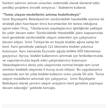
Karbon salımını artıran unsurları sistematik olarak bertaraf edici
yenilikçi projelere öncelik veriyoruz.” ifadelerini kullandı.
“Temiz ulaşım modellerini artırma hedefindeyiz”
İzmir Büyükşehir Belediyesi'nin sürdürülebilir hareketlilik üzerine bir
stratejik plan hazırlayan öncü kurumlardan bir tanesi olduğuna
işaret eden Oruç, “Uluslararası paydaşlarımız işbirliğinde yaklaşık
bir yıldır devam eden ‘Sürdürülebilir Hareketlilik’ planı kapsamında
kent genelinde sürdürülebilir ulaşım sistemleri için çalışmamız
devam ediyor. İzmir Türkiye’de en büyük bisiklet ağına sahip bir
kent. Kent genelinde yaklaşık 111 kilometre bisiklet yolumuz
bulunuyor. Aynı zamanda Eurovelo ağıyla birlikte 600 kilometreyi
geçiyoruz. Ayrıca, bisiklet kullanımını artırmak için feribotlarımızda
ve vapurlarımızda teşvik edici çalışmalarımız bulunuyor.
Vatandaşlarımız deniz yolu ulaşımında normal binişte tam ücret
verirken bisikletli ulaşımda 5 kuruş ücret ödüyor. Bu uygulamamız
sayesinde son bir yılda bisiklet kullanım oranı yüzde 50 arttı. Temiz
ulaşım modellerini artırmak için çalışıyoruz. İzmir Büyükşehir
Belediyesi olarak çevreci ulaşım araçlarını kent geneline yaymaya
devam edeceğiz” şeklinde konuştu.