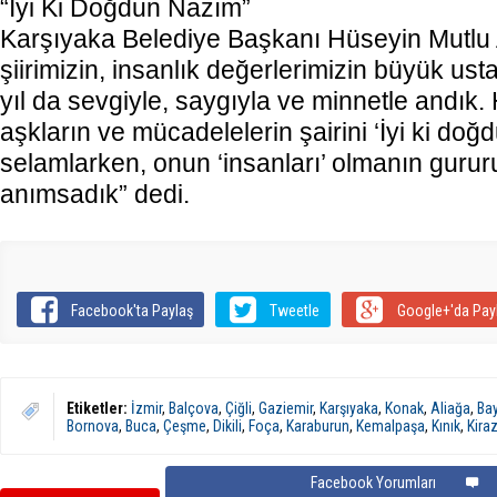
“İyi Ki Doğdun Nazım”
Karşıyaka Belediye Başkanı Hüseyin Mutlu A
şiirimizin, insanlık değerlerimizin büyük ust
yıl da sevgiyle, saygıyla ve minnetle andık. 
aşkların ve mücadelelerin şairini ‘İyi ki doğ
selamlarken, onun ‘insanları’ olmanın guru
anımsadık” dedi.
Facebook'ta Paylaş
Tweetle
Google+'da Pay
Etiketler:
İzmir
,
Balçova
,
Çiğli
,
Gaziemir
,
Karşıyaka
,
Konak
,
Aliağa
,
Bay
Bornova
,
Buca
,
Çeşme
,
Dikili
,
Foça
,
Karaburun
,
Kemalpaşa
,
Kınık
,
Kira
Facebook Yorumları