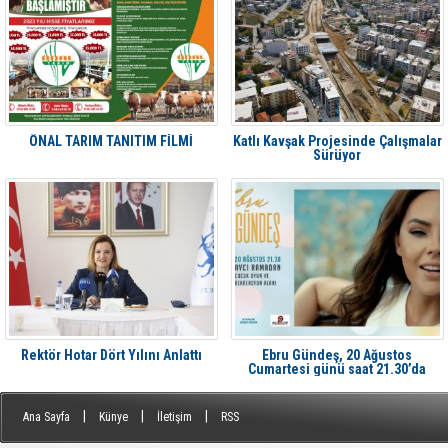
ÖNAL TARIM TANITIM FİLMİ
Katlı Kavşak Projesinde Çalışmalar
Sürüyor
Rektör Hotar Dört Yılını Anlattı
Ebru Gündeş, 20 Ağustos
Cumartesi günü saat 21.30’da
Aliağa'da Avcı Ramadan’da
|
|
|
Ana Sayfa
Künye
İletişim
RSS