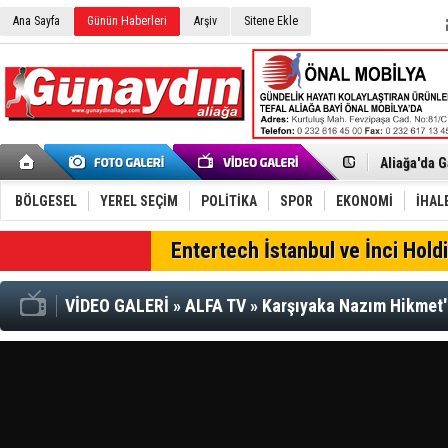
Ana Sayfa
Günün Haberleri
Arşiv
Sitene Ekle
Menemen FK
Aliağa'da G
Çandarlı’n
Furkan Yön
Chp Aliağa
BÖLGESEL
YEREL SEÇİM
POLİTİKA
SPOR
EKONOMİ
İHAL
AK Parti Al
SOCAR Türk
SON DAKİKA
Entertech İstanbul ve İnci Holdi
Trafiği dur
Alto, İnşaa
TÜVTÜRK’te
VİDEO GALERİ
»
ALFA TV
»
Karşıyaka Nazım Hikmet'
Aliağa'daki
Chp Aliağa'
Dikili'de D
Helvacı’nın
Aliağa-Midi