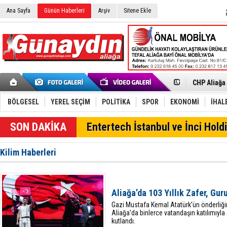
Ana Sayfa
Günün Haberleri
Arşiv
Sitene Ekle
İzmir'in K
CHP Aliağa
Çağrısı
Onat Tüneli
Menemen FK
BÖLGESEL
YEREL SEÇİM
POLİTİKA
SPOR
EKONOMİ
İHAL
Aliağa'da G
Çandarlı’n
SON DAKİKA
Entertech İstanbul ve İnci Holdi
Furkan Yön
Chp Aliağa
AK Parti Al
Kilim Haberleri
SOCAR Türk
Trafiği dur
Alto, İnşaa
TÜVTÜRK’te
Aliağa'daki
Aliağa’da 103 Yıllık Zafer, Gur
Chp Aliağa'
Gazi Mustafa Kemal Atatürk’ün önderliğin
Aliağa’da binlerce vatandaşın katılımıyla
kutlandı.