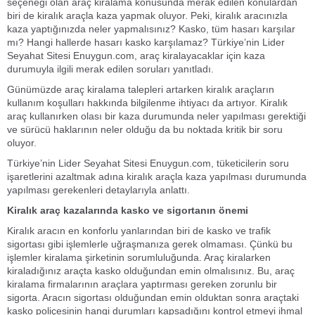
seçeneği olan araç kiralama konusunda merak edilen konulardan
biri de kiralık araçla kaza yapmak oluyor. Peki, kiralık aracınızla
kaza yaptığınızda neler yapmalısınız? Kasko, tüm hasarı karşılar
mı? Hangi hallerde hasarı kasko karşılamaz? Türkiye’nin Lider
Seyahat Sitesi Enuygun.com, araç kiralayacaklar için kaza
durumuyla ilgili merak edilen soruları yanıtladı.
Günümüzde araç kiralama talepleri artarken kiralık araçların
kullanım koşulları hakkında bilgilenme ihtiyacı da artıyor. Kiralık
araç kullanırken olası bir kaza durumunda neler yapılması gerektiği
ve sürücü haklarının neler olduğu da bu noktada kritik bir soru
oluyor.
Türkiye’nin Lider Seyahat Sitesi Enuygun.com, tüketicilerin soru
işaretlerini azaltmak adına kiralık araçla kaza yapılması durumunda
yapılması gerekenleri detaylarıyla anlattı.
Kiralık araç kazalarında kasko ve sigortanın önemi
Kiralık aracın en konforlu yanlarından biri de kasko ve trafik
sigortası gibi işlemlerle uğraşmanıza gerek olmaması. Çünkü bu
işlemler kiralama şirketinin sorumluluğunda. Araç kiralarken
kiraladığınız araçta kasko olduğundan emin olmalısınız. Bu, araç
kiralama firmalarının araçlara yaptırması gereken zorunlu bir
sigorta. Aracın sigortası olduğundan emin olduktan sonra araçtaki
kasko poliçesinin hangi durumları kapsadığını kontrol etmeyi ihmal