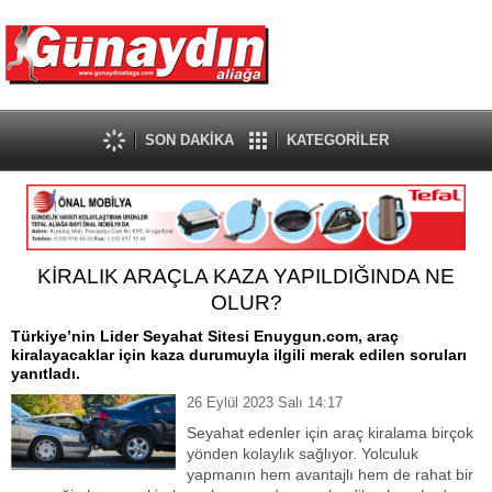
SON DAKİKA
KATEGORİLER
KİRALIK ARAÇLA KAZA YAPILDIĞINDA NE
OLUR?
Türkiye’nin Lider Seyahat Sitesi Enuygun.com, araç
kiralayacaklar için kaza durumuyla ilgili merak edilen soruları
yanıtladı.
26 Eylül 2023 Salı 14:17
Seyahat edenler için araç kiralama birçok
yönden kolaylık sağlıyor. Yolculuk
yapmanın hem avantajlı hem de rahat bir