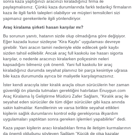
sonra kaza yaptığınızı aracınızı kiraladığınız firma ile
paylaşmalısınız. Çünkü kaza durumlarında farklı tedarikçi firmaların
kaza ile ilgili farklı talepleri olabiliyor ve müşteri temsilcileri sizi
yapmanız gerekenlerle ilgili yönlendiriyor.
Araç kiralama şirketi hasarı karşılar mı?
Bu sorunun yanıtı, hatanın sizde olup olmadığına göre değişiyor.
Eğer kazada kusur sizdeyse “Kira Kaybı” uygulaması devreye
girebilir. Yani aracın tamiri nedeniyle elde edilecek gelir kaybı
sizden tahsil edilebilir. Ancak araç full kaskolu ise hasarı sigorta
karşılar, o nedenle aracınızı kiralarken poliçesinin neleri
kapsadığını bilmeniz çok önemli. Yani full kaskolu bir araç
kiraladığınız durumda seyahat planınız bir parça kesintiye uğrasa
bile kaza durumunda ayrıca bir maliyetle karşılaşmazsınız.
İster kendi aracıyla ister kiralık araçla olsun sürücülerin her zaman
güvenliği ön planda tutmaları gerektiğini hatırlatan Enuygun.com
Araç Kiralama İş Geliştirme Müdürü Zafer Sağlam, “Kiralık araç ile
seyahat eden sürücüler de tüm diğer sürücüler gibi kaza anında
sakin kalmalılar. Kendilerinin ve varsa birlikte seyahat ettikleri
kişilerin sağlık durumlarını kontrol edip gerekiyorsa ilkyardım
uygulamaları yaptıktan sonra gereken işlemleri yapabilirler” dedi.
Kaza yapan kişilerin aracı kiraladıkları firma ile iletişim kurmalarının
da önemli olduğunu söyleyen Sağlam “Küçük de olsa kazalar